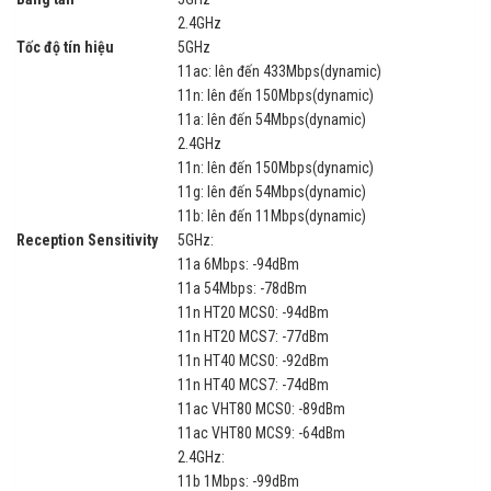
2.4GHz
Tốc độ tín hiệu
5GHz
11ac: lên đến 433Mbps(dynamic)
11n: lên đến 150Mbps(dynamic)
11a: lên đến 54Mbps(dynamic)
2.4GHz
11n: lên đến 150Mbps(dynamic)
11g: lên đến 54Mbps(dynamic)
11b: lên đến 11Mbps(dynamic)
Reception Sensitivity
5GHz:
11a 6Mbps: -94dBm
11a 54Mbps: -78dBm
11n HT20 MCS0: -94dBm
11n HT20 MCS7: -77dBm
11n HT40 MCS0: -92dBm
11n HT40 MCS7: -74dBm
11ac VHT80 MCS0: -89dBm
11ac VHT80 MCS9: -64dBm
2.4GHz:
11b 1Mbps: -99dBm