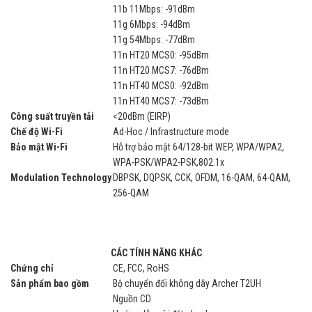
11b 11Mbps: -91dBm
11g 6Mbps: -94dBm
11g 54Mbps: -77dBm
11n HT20 MCS0: -95dBm
11n HT20 MCS7: -76dBm
11n HT40 MCS0: -92dBm
11n HT40 MCS7: -73dBm
Công suất truyền tải
<20dBm (EIRP)
Chế độ Wi-Fi
Ad-Hoc / Infrastructure mode
Bảo mật Wi-Fi
Hỗ trợ bảo mật 64/128-bit WEP, WPA/WPA2,
WPA-PSK/WPA2-PSK,802.1x
Modulation Technology
DBPSK, DQPSK, CCK, OFDM, 16-QAM, 64-QAM,
256-QAM
CÁC TÍNH NĂNG KHÁC
Chứng chỉ
CE, FCC, RoHS
Sản phẩm bao gồm
Bộ chuyển đổi không dây Archer T2UH
Nguồn CD