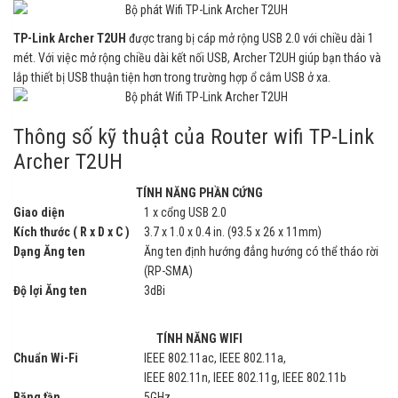
TP-Link Archer T2UH
được trang bị cáp mở rộng USB 2.0 với chiều dài 1
mét. Với việc mở rộng chiều dài kết nối USB, Archer T2UH giúp bạn tháo và
lắp thiết bị USB thuận tiện hơn trong trường hợp ổ cắm USB ở xa.
Thông số kỹ thuật của Router wifi TP-Link
Archer T2UH
TÍNH NĂNG PHẦN CỨNG
Giao diện
1 x cổng USB 2.0
Kích thước ( R x D x C )
3.7 x 1.0 x 0.4 in. (93.5 x 26 x 11mm)
Dạng Ăng ten
Ăng ten định hướng đẳng hướng có thể tháo rời
(RP-SMA)
Độ lợi Ăng ten
3dBi
TÍNH NĂNG WIFI
Chuẩn Wi-Fi
IEEE 802.11ac, IEEE 802.11a,
IEEE 802.11n, IEEE 802.11g, IEEE 802.11b
Băng tần
5GHz