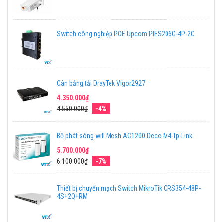
Switch công nghiệp POE Upcom PIES206G-4P-2C
Cân bằng tải DrayTek Vigor2927
4.350.000₫
4.550.000₫
-4%
Bộ phát sóng wifi Mesh AC1200 Deco M4 Tp-Link
5.700.000₫
6.100.000₫
-7%
Thiết bị chuyển mạch Switch MikroTik CRS354-48P-
4S+2Q+RM