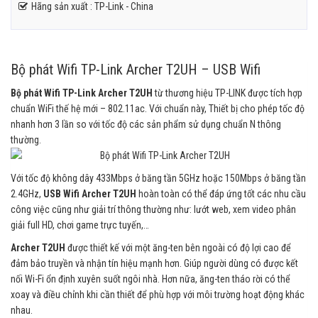
Hãng sản xuất : TP-Link - China
Bộ phát Wifi TP-Link Archer T2UH – USB Wifi
Bộ phát Wifi TP-Link Archer T2UH
từ thương hiệu TP-LINK được tích hợp
chuẩn WiFi thế hệ mới – 802.11ac. Với chuẩn này, Thiết bị cho phép tốc độ
nhanh hơn 3 lần so với tốc độ các sản phẩm sử dụng chuẩn N thông
thường.
Với tốc độ không dây 433Mbps ở băng tần 5GHz hoặc 150Mbps ở băng tần
2.4GHz,
USB Wifi Archer T2UH
hoàn toàn có thể đáp ứng tốt các nhu cầu
công việc cũng như giải trí thông thường như: lướt web, xem video phân
giải full HD, chơi game trực tuyến,…
Archer T2UH
được thiết kế với một ăng-ten bên ngoài có độ lợi cao để
đảm bảo truyền và nhận tín hiệu mạnh hơn. Giúp người dùng có được kết
nối Wi-Fi ổn định xuyên suốt ngôi nhà. Hơn nữa, ăng-ten tháo rời có thể
xoay và điều chỉnh khi cần thiết để phù hợp với môi trường hoạt động khác
nhau.