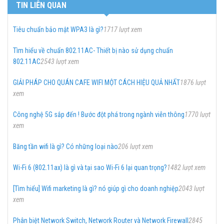
TIN LIÊN QUAN
Tiêu chuẩn bảo mật WPA3 là gì?
1717 lượt xem
Tìm hiểu về chuẩn 802.11AC- Thiết bị nào sử dụng chuẩn
802.11AC
2543 lượt xem
GIẢI PHÁP CHO QUÁN CAFE WIFI MỘT CÁCH HIỆU QUẢ NHẤT
1876 lượt
xem
Công nghệ 5G sắp đến ! Bước đột phá trong ngành viễn thông
1770 lượt
xem
Băng tần wifi là gì? Có những loại nào
206 lượt xem
Wi-Fi 6 (802.11ax) là gì và tại sao Wi-Fi 6 lại quan trọng?
1482 lượt xem
[Tìm hiểu] Wifi marketing là gì? nó giúp gì cho doanh nghiệp
2043 lượt
xem
Phân biệt Network Switch, Network Router và Network Firewall
2845