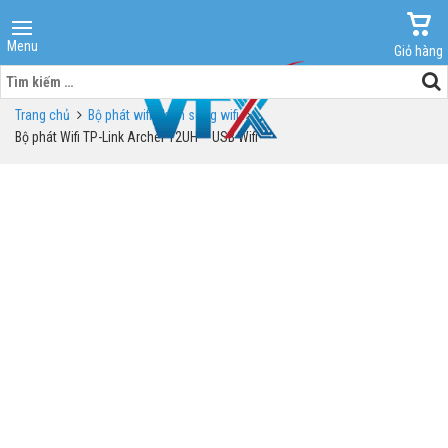
Menu
Giỏ hàng
Tìm
kiếm
Trang chủ
Bộ phát wifi - kích sóng wifi
cho:
Bộ phát Wifi TP-Link Archer T2UH – USB Wifi