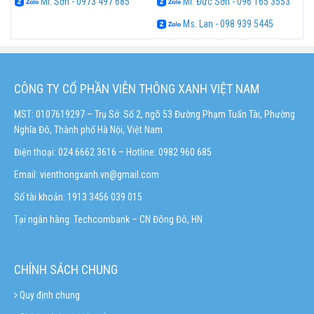
Mr. Sơn - 0973 497 685
Mr. Đức Sơn - 096 165 3553
Ms. Lan - 098 939 5445
CÔNG TY CỔ PHẦN VIỄN THÔNG XANH VIỆT NAM
MST: 0107619297 – Trụ Sở: Số 2, ngõ 53 Đường Phạm Tuấn Tài, Phường
Nghĩa Đô, Thành phố Hà Nội, Việt Nam
Điện thoại: 024.6662 3616 – Hotline:
0982 960 685
Email:
vienthongxanh.vn@gmail.com
Số tài khoản: 1913 3456 039 015
Tại ngân hàng: Techcombank – CN Đông Đô, HN
CHÍNH SÁCH CHUNG
Quy định chung