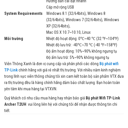
Hướng dẫn cài đặt nhanh
Cáp mở rộng USB
System Requirements
Windows 8.1 (32/64bits), Windows 8
(32/64bits), Windows 7 (32/64bits), Windows
XP (32/64bits),
Mac OS X 10.7~10.10, Linux
Môi trường
Nhiệt độ hoạt động: 0℃~40 ℃ (32 ℉~104℉)
Nhiệt độ lưu trữ: -40℃~70 ℃ (-40 ℉~158℉)
Độ ẩm hoạt động: 10%~90% không ngưng tụ
Độ ẩm lưu trữ: 5%~90% không ngưng tụ
Viễn Thông Xanh là đơn vị cung cấp và phân phối các dòng
Bộ phát wifi
TP-Link
chính hãng với giá rẻ nhất thị trường. Với nhiều năm kinh nghiệm
trong lĩnh vực viễn thông chúng tôi xin cam kết toàn bộ sản phẩm VTX đưa
ra thị trường đều là hàng chính hãng đảm bảo chất lượng. Bạn hoàn toàn
yên tâm khi mua hàng tại VTXVN.
Quý khách có nhu cầu mua hàng hay nhận báo giá
Bộ phát Wifi TP-Link
Archer T2UH
vui lòng liên hệ với chúng tôi để nhận được thông tin chi
tiết.