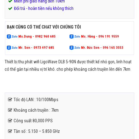
Miễn phí giao hàng đến 10km
Đổi trả - hoàn tiền nếu không thích
BẠN CŨNG CÓ THỂ CHAT VỚI CHÚNG TÔI
Ms.Dung - 0982 960 685
Ms. Hồng - 096 191 9559
Mr. Sơn - 0973 497 685
Mr. Đức Sơn - 096 165 3553
Thiết bị thu phát wifi LigoWave DLB 5-90N được thiết kế nhỏ gọn, linh hoạt
có thể gắn tại nhiều vị trí khó. cho phép khoảng cách truyền lên đến 7km
Tốc độ LAN : 10/100Mbps
Khoảng cách truyền : 7km
Công suất 80,000 PPS
Tần số : 5.150 – 5.850 GHz