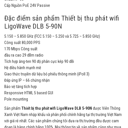
Cấp Nguồn PoE 24V Passive
Đặc điểm sản phẩm Thiết bị thu phát wifi
LigoWave DLB 5-90N
5.150 – 5.850 GHz (FCC 5.150 – 5.250 và 5.725 – 5.850 GHz)
Công suất 80,000 PPS
170 Mbps Công suất
đầu ra cao 29 dBm radio
Tích hợp ăng-ten 90 độ phân cực kép 90 dBi
Hệ điều hành mạnh mẽ
Giao thức truyền dữ liệu bỏ phiếu thông minh (iPoll 3)
Đáp ứng IP – 66 chứng nhận
Bảo vệ tăng tích hợp
Responsive HTML 5 based GUI
Pole mounting
Sản phẩm
Thiết bị thu phát wifi LigoWave DLB 5-90N
được Viễn Thông
Xanh Việt Nam nhập khẩu và phân phối chính hãng tại thị trường Việt Nam
với giá rẻ nhất. Các sản phẩm chúng tôi đưa ra thị trường đều được cam
đoan là hàng chính hãng 100%. Mọi thông tin về sản phẩm cũng như mua