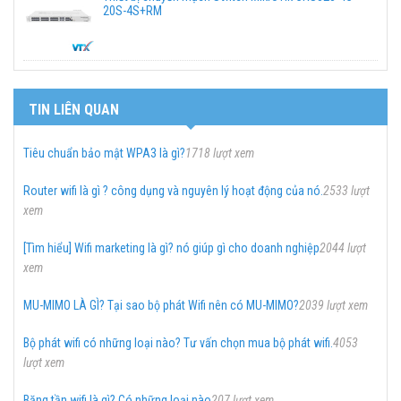
20S-4S+RM
TIN LIÊN QUAN
Tiêu chuẩn bảo mật WPA3 là gì?
1718 lượt xem
Router wifi là gì ? công dụng và nguyên lý hoạt động của nó.
2533 lượt
xem
[Tìm hiểu] Wifi marketing là gì? nó giúp gì cho doanh nghiệp
2044 lượt
xem
MU-MIMO LÀ GÌ? Tại sao bộ phát Wifi nên có MU-MIMO?
2039 lượt xem
Bộ phát wifi có những loại nào? Tư vấn chọn mua bộ phát wifi.
4053
lượt xem
Băng tần wifi là gì? Có những loại nào
207 lượt xem