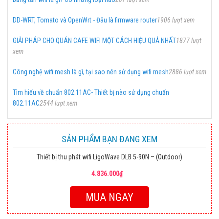
DD-WRT, Tomato và OpenWrt - Đâu là firmware router
1906 lượt xem
GIẢI PHÁP CHO QUÁN CAFE WIFI MỘT CÁCH HIỆU QUẢ NHẤT
1877 lượt
xem
Công nghệ wifi mesh là gì, tại sao nên sử dụng wifi mesh
2886 lượt xem
Tìm hiểu về chuẩn 802.11AC- Thiết bị nào sử dụng chuẩn
802.11AC
2544 lượt xem
SẢN PHẨM BẠN ĐANG XEM
Thiết bị thu phát wifi LigoWave DLB 5-90N – (Outdoor)
4.836.000₫
MUA NGAY