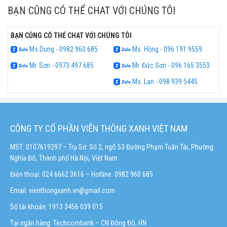
BẠN CŨNG CÓ THỂ CHAT VỚI CHÚNG TÔI
BẠN CŨNG CÓ THỂ CHAT VỚI CHÚNG TÔI
Ms.Dung - 0982 960 685
Ms. Hồng - 096 191 9559
Mr. Sơn - 0973 497 685
Mr. Đức Sơn - 096 165 3553
Ms. Lan - 098 939 5445
CÔNG TY CỔ PHẦN VIỄN THÔNG XANH VIỆT NAM
MST: 0107619297 – Trụ Sở: Số 2, ngõ 53 Đường Phạm Tuấn Tài, Phường
Nghĩa Đô, Thành phố Hà Nội, Việt Nam
Điện thoại: 024.6662 3616 – Hotline:
0982 960 685
Email:
vienthongxanh.vn@gmail.com
Số tài khoản: 1913 3456 039 015
Tại ngân hàng: Techcombank – CN Đông Đô, HN