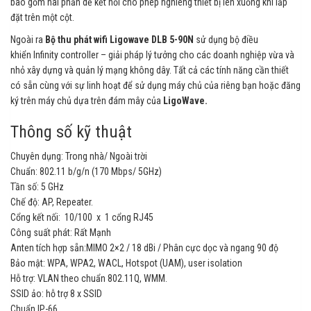
bao gồm hai phần dễ kết nối cho phép nghiêng thiết bị lên xuống khi lắp
đặt trên một cột.
Ngoài ra
Bộ thu phát wifi Ligowave DLB 5-90N
sử dụng bộ điều
khiển Infinity controller – giải pháp lý tưởng cho các doanh nghiệp vừa và
nhỏ xây dựng và quản lý mạng không dây. Tất cả các tính năng cần thiết
có sẵn cùng với sự linh hoạt để sử dụng máy chủ của riêng bạn hoặc đăng
ký trên máy chủ dựa trên đám mây của
LigoWave.
Thông số kỹ thuật
Chuyên dụng: Trong nhà/ Ngoài trời
Chuẩn: 802.11 b/g/n (170 Mbps/ 5GHz)
Tần số: 5 GHz
Chế độ: AP, Repeater.
Cổng kết nối: 10/100 x 1 cổng RJ45
Công suất phát: Rất Mạnh
Anten tích hợp sẵn:MIMO 2×2 / 18 dBi / Phân cực dọc và ngang 90 độ
Bảo mật: WPA, WPA2, WACL, Hotspot (UAM), user isolation
Hỗ trợ: VLAN theo chuẩn 802.11Q, WMM.
SSID ảo: hỗ trợ 8 x SSID
Chuẩn IP-66