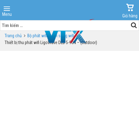
Menu
Giỏ hàng
Tìm
kiếm
Trang chủ
Bộ phát wifi - kích sóng wifi
cho:
Thiết bị thu phát wifi LigoWave DLB 5-90N – (Outdoor)