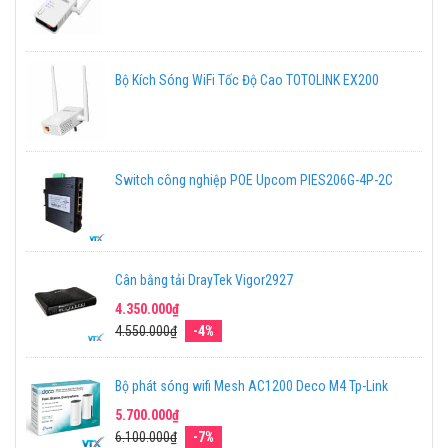
Bộ Kích Sóng WiFi Tốc Độ Cao TOTOLINK EX200
Switch công nghiệp POE Upcom PIES206G-4P-2C
Cân bằng tải DrayTek Vigor2927
4.350.000₫
4.550.000₫
-4%
Bộ phát sóng wifi Mesh AC1200 Deco M4 Tp-Link
5.700.000₫
6.100.000₫
-7%