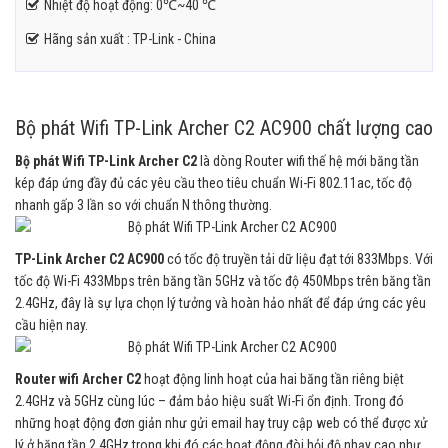
Nhiệt độ hoạt động: 0℃~40 ℃
Hãng sản xuất : TP-Link - China
Bộ phát Wifi TP-Link Archer C2 AC900 chất lượng cao
Bộ phát Wifi TP-Link Archer C2
là dòng Router wifi thế hệ mới băng tần
kép đáp ứng đầy đủ các yêu cầu theo tiêu chuẩn Wi-Fi 802.11ac, tốc độ
nhanh gấp 3 lần so với chuẩn N thông thường.
TP-Link Archer C2 AC900
có tốc độ truyền tải dữ liệu đạt tới 833Mbps. Với
tốc độ Wi-Fi 433Mbps trên băng tần 5GHz và tốc độ 450Mbps trên băng tần
2.4GHz, đây là sự lựa chọn lý tưởng và hoàn hảo nhất để đáp ứng các yêu
cầu hiện nay.
Router wifi Archer C2
hoạt động linh hoạt của hai băng tần riêng biệt
2.4GHz và 5GHz cùng lúc – đảm bảo hiệu suất Wi-Fi ổn định. Trong đó
những hoạt động đơn giản như gửi email hay truy cập web có thể được xử
lý ở băng tần 2.4GHz trong khi đó các hoạt động đòi hỏi độ nhạy cao như