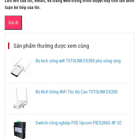
Lưu tên của tôi, email, và trang web trong trình duyệt này cho lần bình
luận kế tiếp của tôi.
Sản phẩm thường được xem cùng
Bộ kích sóng wifi TOTOLINK EX300 phủ sóng rộng
Bộ Kích Sóng WiFi Tốc Độ Cao TOTOLINK EX200
Switch công nghiệp POE Upcom PIES206G-4P-2C