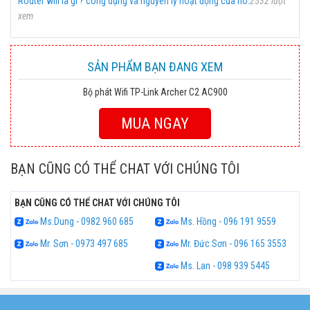
Router wifi là gì ? công dụng và nguyên lý hoạt động của nó.
2532 lượt
xem
SẢN PHẨM BẠN ĐANG XEM
Bộ phát Wifi TP-Link Archer C2 AC900
MUA NGAY
BẠN CŨNG CÓ THỂ CHAT VỚI CHÚNG TÔI
BẠN CŨNG CÓ THỂ CHAT VỚI CHÚNG TÔI
Ms.Dung - 0982 960 685
Ms. Hồng - 096 191 9559
Mr. Sơn - 0973 497 685
Mr. Đức Sơn - 096 165 3553
Ms. Lan - 098 939 5445