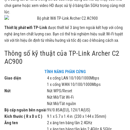
chơi game hoặc xem video HD được xử lý ở băng tần 5GHz trong cùng một
lúc.
Thiết bị phát wifi TP-Link
được thiết kế 3 ăng ten ngoài kết hợp với công
nghệ ăng ten chất lượng cao. Bạn có thể trải nghiệm hiệu suất Wi-Fi tuyệt
vời với tín hiệu ổn định từ nhiều hướng và tốc độ cao ở khoảng cách xa.
Thông số kỹ thuật của TP-Link Archer C2
AC900
TÍNH NĂNG PHẦN CỨNG
Giao diện
4 x cổng LAN 10/100/1000Mbps
1 x cổng WAN 10/100/1000Mbps
Nút
Nút WPS/Reset
Nút Mở/Tắt Wi-Fi
Nút Mở/Tắt nguồn
Bộ cấp nguồn bên ngoài
9V/0.85A(EU), 12V/1A(US)
Kích thước ( R x D x C )
9.1 x 5.7 x 1.4 in. (230 x 144 x 35mm)
Ăng ten
2 x ăng ten băng tần 2.4GHz
1 x ăng ten băng tần kép 2.4GHz & 5GHz