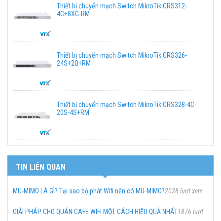
Thiết bị chuyển mạch Switch MikroTik CRS312-
4C+8XG-RM
Thiết bị chuyển mạch Switch MikroTik CRS326-
24S+2Q+RM
Thiết bị chuyển mạch Switch MikroTik CRS328-4C-
20S-4S+RM
TIN LIÊN QUAN
MU-MIMO LÀ GÌ? Tại sao bộ phát Wifi nên có MU-MIMO?
2038 lượt xem
GIẢI PHÁP CHO QUÁN CAFE WIFI MỘT CÁCH HIỆU QUẢ NHẤT
1876 lượt