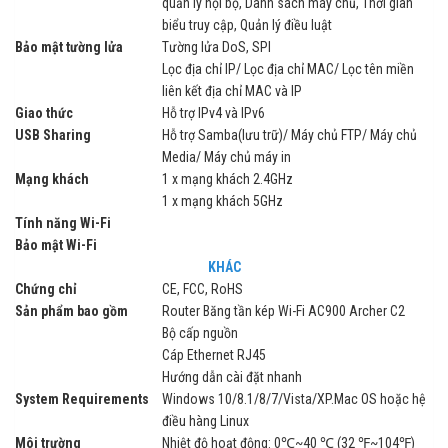
quản lý nội bộ, Danh sách máy chủ, Thời gian
biểu truy cập, Quản lý điều luật
Bảo mật tường lửa
Tường lửa DoS, SPI
Lọc địa chỉ IP/ Lọc địa chỉ MAC/ Lọc tên miền
liên kết địa chỉ MAC và IP
Giao thức
Hỗ trợ IPv4 và IPv6
USB Sharing
Hỗ trợ Samba(lưu trữ)/ Máy chủ FTP/ Máy chủ
Media/ Máy chủ máy in
Mạng khách
1 x mạng khách 2.4GHz
1 x mạng khách 5GHz
Tính năng Wi-Fi
Bảo mật Wi-Fi
KHÁC
Chứng chỉ
CE, FCC, RoHS
Sản phẩm bao gồm
Router Băng tần kép Wi-Fi AC900 Archer C2
Bộ cấp nguồn
Cáp Ethernet RJ45
Hướng dẫn cài đặt nhanh
System Requirements
Windows 10/8.1/8/7/Vista/XP.Mac OS hoặc hệ
điều hàng Linux
Môi trường
Nhiệt độ hoạt động: 0℃~40 ℃ (32 ℉~104℉)