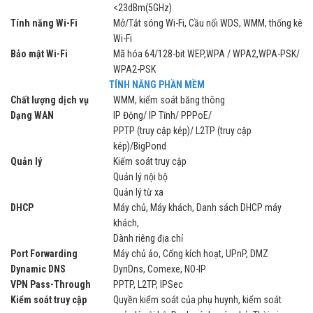
<23dBm(5GHz)
Tính năng Wi-Fi
Mở/Tắt sóng Wi-Fi, Cầu nối WDS, WMM, thống kê
Wi-Fi
Bảo mật Wi-Fi
Mã hóa 64/128-bit WEP,WPA / WPA2,WPA-PSK/
WPA2-PSK
TÍNH NĂNG PHẦN MỀM
Chất lượng dịch vụ
WMM, kiểm soát băng thông
Dạng WAN
IP Động/ IP Tĩnh/ PPPoE/
PPTP (truy cập kép)/ L2TP (truy cập
kép)/BigPond
Quản lý
Kiểm soát truy cập
Quản lý nội bộ
Quản lý từ xa
DHCP
Máy chủ, Máy khách, Danh sách DHCP máy
khách,
Dành riêng địa chỉ
Port Forwarding
Máy chủ ảo, Cổng kích hoạt, UPnP, DMZ
Dynamic DNS
DynDns, Comexe, NO-IP
VPN Pass-Through
PPTP, L2TP, IPSec
Kiểm soát truy cập
Quyền kiểm soát của phụ huynh, kiểm soát