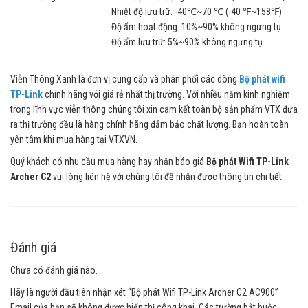
Nhiệt độ lưu trữ: -40℃~70 ℃ (-40 ℉~158℉)
Độ ẩm hoạt động: 10%~90% không ngưng tụ
Độ ẩm lưu trữ: 5%~90% không ngưng tụ
Viễn Thông Xanh là đơn vị cung cấp và phân phối các dòng
Bộ phát wifi
TP-Link
chính hãng với giá rẻ nhất thị trường. Với nhiều năm kinh nghiệm
trong lĩnh vực viễn thông chúng tôi xin cam kết toàn bộ sản phẩm VTX đưa
ra thị trường đều là hàng chính hãng đảm bảo chất lượng. Bạn hoàn toàn
yên tâm khi mua hàng tại VTXVN.
Quý khách có nhu cầu mua hàng hay nhận báo giá
Bộ phát Wifi TP-Link
Archer C2
vui lòng liên hệ với chúng tôi để nhận được thông tin chi tiết.
Đánh giá
Chưa có đánh giá nào.
Hãy là người đầu tiên nhận xét “Bộ phát Wifi TP-Link Archer C2 AC900”
Email của bạn sẽ không được hiển thị công khai.
Các trường bắt buộc