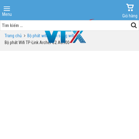
Menu
Giỏ hàng
Tìm
kiếm
Trang chủ
Bộ phát wifi - kích sóng wifi
cho:
Bộ phát Wifi TP-Link Archer C2 AC900