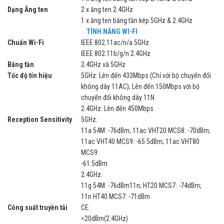
Dạng Ăng ten
2 x ăng ten 2.4GHz
1 x ăng ten băng tần kép 5GHz & 2.4GHz
TÍNH NĂNG WI-FI
Chuẩn Wi-Fi
IEEE 802.11ac/n/a 5GHz
IEEE 802.11b/g/n 2.4GHz
Băng tần
2.4GHz và 5GHz
Tốc độ tín hiệu
5GHz: Lên đến 433Mbps (Chỉ với bộ chuyển đổi
không dây 11AC); Lên đến 150Mbps với bộ
chuyển đổi không dây 11N
2.4GHz: Lên đến 450Mbps
Reception Sensitivity
5GHz:
11a 54M: -76dBm; 11ac VHT20 MCS8: -70dBm;
11ac VHT40 MCS9: -65.5dBm; 11ac VHT80
MCS9:
-61.5dBm
2.4GHz:
11g 54M: -76dBm11n; HT20 MCS7: -74dBm;
11n HT40 MCS7: -71dBm
Công suất truyền tải
CE:
<20dBm(2.4GHz)