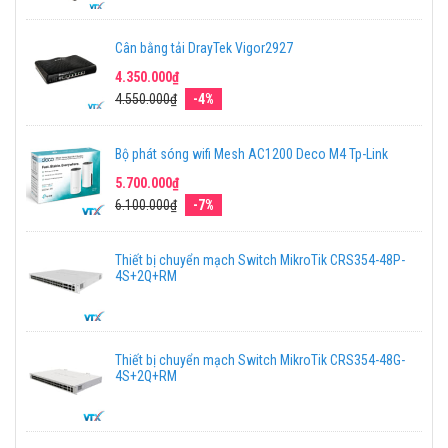
Cân bằng tải DrayTek Vigor2927
4.350.000₫
4.550.000₫
-4%
Bộ phát sóng wifi Mesh AC1200 Deco M4 Tp-Link
5.700.000₫
6.100.000₫
-7%
Thiết bị chuyển mạch Switch MikroTik CRS354-48P-
4S+2Q+RM
Thiết bị chuyển mạch Switch MikroTik CRS354-48G-
4S+2Q+RM