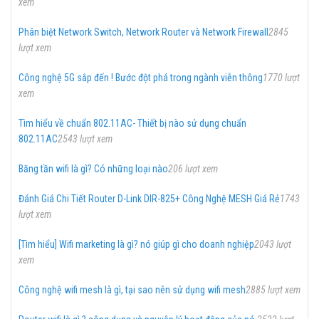
xem
Phân biệt Network Switch, Network Router và Network Firewall
2845
lượt xem
Công nghệ 5G sắp đến ! Bước đột phá trong ngành viễn thông
1770 lượt
xem
Tìm hiểu về chuẩn 802.11AC- Thiết bị nào sử dụng chuẩn
802.11AC
2543 lượt xem
Băng tần wifi là gì? Có những loại nào
206 lượt xem
Đánh Giá Chi Tiết Router D-Link DIR-825+ Công Nghệ MESH Giá Rẻ
1743
lượt xem
[Tìm hiểu] Wifi marketing là gì? nó giúp gì cho doanh nghiệp
2043 lượt
xem
Công nghệ wifi mesh là gì, tại sao nên sử dụng wifi mesh
2885 lượt xem