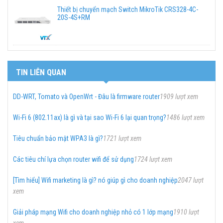
Thiết bị chuyển mạch Switch MikroTik CRS328-4C-
20S-4S+RM
TIN LIÊN QUAN
DD-WRT, Tomato và OpenWrt - Đâu là firmware router
1909 lượt xem
Wi-Fi 6 (802.11ax) là gì và tại sao Wi-Fi 6 lại quan trọng?
1486 lượt xem
Tiêu chuẩn bảo mật WPA3 là gì?
1721 lượt xem
Các tiêu chí lựa chọn router wifi để sử dụng
1724 lượt xem
[Tìm hiểu] Wifi marketing là gì? nó giúp gì cho doanh nghiệp
2047 lượt
xem
Giải pháp mạng Wifi cho doanh nghiệp nhỏ có 1 lớp mạng
1910 lượt