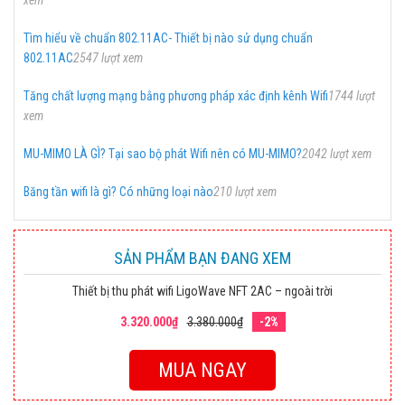
xem
Tìm hiểu về chuẩn 802.11AC- Thiết bị nào sử dụng chuẩn
802.11AC
2547 lượt xem
Tăng chất lượng mạng bằng phương pháp xác định kênh Wifi
1744 lượt
xem
MU-MIMO LÀ GÌ? Tại sao bộ phát Wifi nên có MU-MIMO?
2042 lượt xem
Băng tần wifi là gì? Có những loại nào
210 lượt xem
SẢN PHẨM BẠN ĐANG XEM
Thiết bị thu phát wifi LigoWave NFT 2AC – ngoài trời
3.320.000₫
3.380.000₫
-2%
MUA NGAY