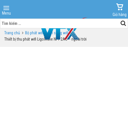
Menu
Giỏ hàng
Tìm
kiếm
Trang chủ
Bộ phát wifi - kích sóng wifi
cho:
Thiết bị thu phát wifi LigoWave NFT 2AC – ngoài trời