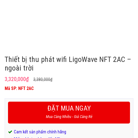
Thiết bị thu phát wifi LigoWave NFT 2AC –
ngoài trời
Giá
Giá
3,320,000
₫
3,380,000
₫
gốc
hiện
Mã SP: NFT 2AC
là:
tại
3,380,000₫.
là:
ĐẶT MUA NGAY
3,320,000₫.
Mua Càng Nhiều - Giá Càng Rẻ
Cam kết sản phẩm chính hãng