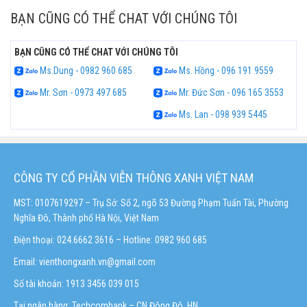
BẠN CŨNG CÓ THỂ CHAT VỚI CHÚNG TÔI
BẠN CŨNG CÓ THỂ CHAT VỚI CHÚNG TÔI
Ms.Dung - 0982 960 685
Ms. Hồng - 096 191 9559
Mr. Sơn - 0973 497 685
Mr. Đức Sơn - 096 165 3553
Ms. Lan - 098 939 5445
CÔNG TY CỔ PHẦN VIỄN THÔNG XANH VIỆT NAM
MST: 0107619297 – Trụ Sở: Số 2, ngõ 53 Đường Phạm Tuấn Tài, Phường
Nghĩa Đô, Thành phố Hà Nội, Việt Nam
Điện thoại: 024.6662 3616 – Hotline:
0982 960 685
Email:
vienthongxanh.vn@gmail.com
Số tài khoản: 1913 3456 039 015
Tại ngân hàng: Techcombank – CN Đông Đô, HN