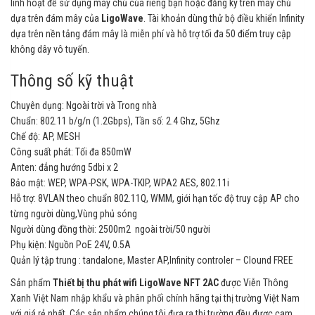
linh hoạt để sử dụng máy chủ của riêng bạn hoặc đăng ký trên máy chủ
dựa trên đám mây của
LigoWave
. Tài khoản dùng thử bộ điều khiển Infinity
dựa trên nền tảng đám mây là miễn phí và hỗ trợ tối đa 50 điểm truy cập
không dây vô tuyến.
Thông số kỹ thuật
Chuyên dụng: Ngoài trời và Trong nhà
Chuẩn: 802.11 b/g/n (1.2Gbps), Tần số: 2.4 Ghz, 5Ghz
Chế độ: AP, MESH
Công suất phát: Tối đa 850mW
Anten: đẳng hướng 5dbi x 2
Bảo mật: WEP, WPA-PSK, WPA-TKIP, WPA2 AES, 802.11i
Hỗ trợ: 8VLAN theo chuẩn 802.11Q, WMM, giới hạn tốc độ truy cập AP cho
từng người dùng,Vùng phủ sóng
Người dùng đồng thời: 2500m2 ngoài trời/50 người
Phụ kiện: Nguồn PoE 24V, 0.5A
Quản lý tập trung : tandalone, Master AP,Infinity controler – Clound FREE
Sản phẩm
Thiết bị thu phát wifi LigoWave NFT 2AC
được Viễn Thông
Xanh Việt Nam nhập khẩu và phân phối chính hãng tại thị trường Việt Nam
với giá rẻ nhất. Các sản phẩm chúng tôi đưa ra thị trường đều được cam