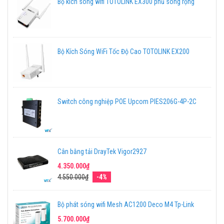
Bộ kích sóng wifi TOTOLINK EX300 phủ sóng rộng
Bộ Kích Sóng WiFi Tốc Độ Cao TOTOLINK EX200
Switch công nghiệp POE Upcom PIES206G-4P-2C
Cân bằng tải DrayTek Vigor2927
4.350.000₫
4.550.000₫
-4%
Bộ phát sóng wifi Mesh AC1200 Deco M4 Tp-Link
5.700.000₫