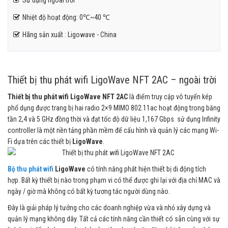
Sử dụng ngoài trời
Nhiệt độ hoạt động: 0℃~40 ℃
Hãng sản xuất : Ligowave - China
Thiết bị thu phát wifi LigoWave NFT 2AC – ngoài trời
Thiết bị thu phát wifi LigoWave NFT 2AC
là điểm truy cập vô tuyến kép
phổ dụng được trang bị hai radio 2×9 MIMO 802.11ac hoạt động trong băng
tần 2,4 và 5 GHz đồng thời và đạt tốc độ dữ liệu 1,167 Gbps. sử dụng Infinity
controller là một nền tảng phần mềm để cấu hình và quản lý các mạng Wi-
Fi dựa trên các thiết bị
LigoWave
.
Bộ thu phát wifi
LigoWave
có tính năng phát hiện thiết bị di động tích
hợp. Bất kỳ thiết bị nào trong phạm vi có thể được ghi lại với địa chỉ MAC và
ngày / giờ mà không có bất kỳ tương tác người dùng nào.
Đây là giải pháp lý tưởng cho các doanh nghiệp vừa và nhỏ xây dựng và
quản lý mạng không dây. Tất cả các tính năng cần thiết có sẵn cùng với sự