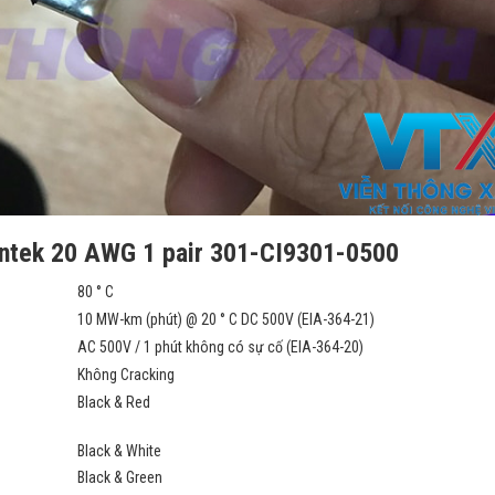
lantek 20 AWG 1 pair 301-CI9301-0500
80 ° C
10 MW-km (phút) @ 20 ° C DC 500V (EIA-364-21)
AC 500V / 1 phút không có sự cố (EIA-364-20)
Không Cracking
Black & Red
Black & White
Black & Green