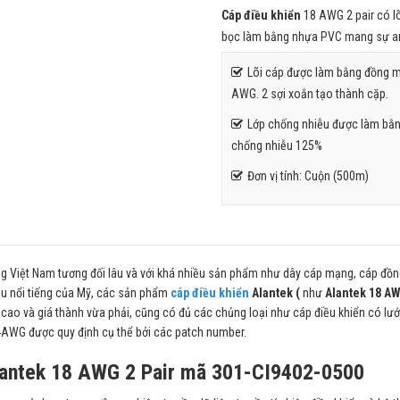
Cáp điều khiển
18 AWG 2 pair có lõ
bọc làm bằng nhựa PVC mang sự an
Lõi cáp được làm bằng đồng m
AWG. 2 sợi xoắn tạo thành cặp.
Lớp chống nhiễu được làm bằ
chống nhiễu 125%
Đơn vị tính: Cuộn (500m)
ng Việt Nam tương đối lâu và với khá nhiều sản phẩm như dây cáp mạng, cáp đồng
ệu nổi tiếng của Mỹ, các sản phẩm
cáp điều khiển
Alantek (
như
Alantek 18 AW
 cao và giá thành vừa phải, cũng có đủ các chủng loại như cáp điều khiển có lư
4AWG được quy định cụ thể bởi các patch number.
 Alantek 18 AWG 2 Pair mã 301-CI9402-0500