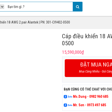
khiển 18 AWG 2 pair Alantek | PN: 301-CI9402-0500
Cáp điều khiển 18 A
0500
15,590,000
₫
ĐẶT MUA NG
Mua Càng Nhiều - Giá Càn
BẠN CŨNG CÓ THỂ CHAT VỚI CH
Ms.Dung - 0982 960 685
Mr. Sơn - 0973 497 685