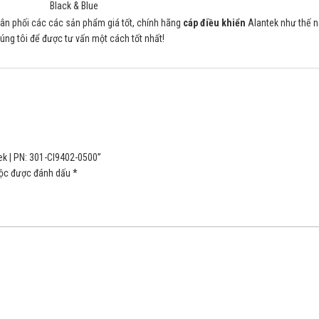
Black & Blue
ân phối các các sản phẩm giá tốt, chính hãng
cáp điều khiển
Alantek như thế n
ng tôi để được tư vấn một cách tốt nhất!
ek | PN: 301-CI9402-0500”
uộc được đánh dấu
*