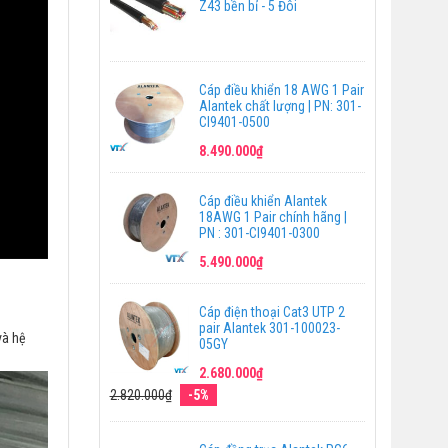
Z43 bền bỉ - 5 Đôi
Cáp điều khiển 18 AWG 1 Pair
Alantek chất lượng | PN: 301-
CI9401-0500
8.490.000₫
Cáp điều khiển Alantek
18AWG 1 Pair chính hãng |
PN : 301-CI9401-0300
5.490.000₫
Cáp điện thoại Cat3 UTP 2
pair Alantek 301-100023-
và hệ
05GY
2.680.000₫
2.820.000₫
-5%