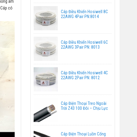
thống âm
. Cáp có
Cáp Điều Khiển Hosiwell 8C
22AWG 4Pair PN:8014
Cáp Điều Khiển Hosiwell 6C
22AWG 3Pair PN: 8013
Cáp Điều Khiển Hosiwell 4C
22AWG 2Pair PN: 8012
Cáp Điện Thoại Treo Ngoài
Trời Z43 100 Đôi – Chịu Lực
Cáp Điện Thoại Luồn Cống