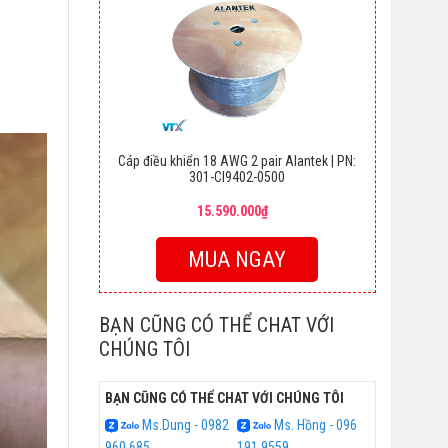
Cáp điều khiển 18 AWG 2 pair Alantek | PN:
301-CI9402-0500
15.590.000₫
MUA NGAY
BẠN CŨNG CÓ THỂ CHAT VỚI
CHÚNG TÔI
BẠN CŨNG CÓ THỂ CHAT VỚI CHÚNG TÔI
Ms.Dung - 0982
Ms. Hồng - 096
960 685
191 9559