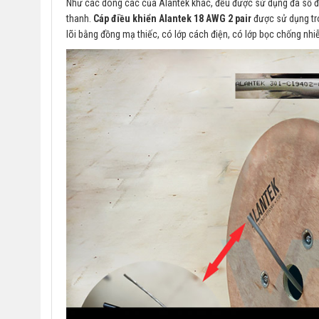
Như các dòng các của Alantek khác, đều được sử dụng đa số đượ
thanh.
Cáp điều khiển Alantek 18 AWG 2 pair
được sử dụng tro
lõi bằng đồng mạ thiếc, có lớp cách điện, có lớp bọc chống nh