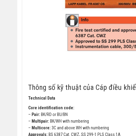
Thông số kỹ thuật của Cáp điều khi
Technical Data
Core identification code:
–
Pair:
BK/RD or BU/BN
–
Multipair:
BK/WH with numbering
–
Multicore:
3C and above WH with numbering
Approvals:
BS 6387 Cat. CWZ, SS 299-1 PLS Class 1A