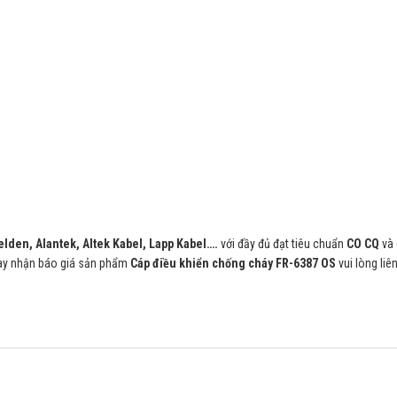
elden, Alantek, Altek Kabel, Lapp Kabel….
với đầy đủ đạt tiêu chuẩn
CO CQ
và 
hay nhận báo giá sản phẩm
Cáp điều khiển chống cháy FR-6387 OS
vui lòng liê