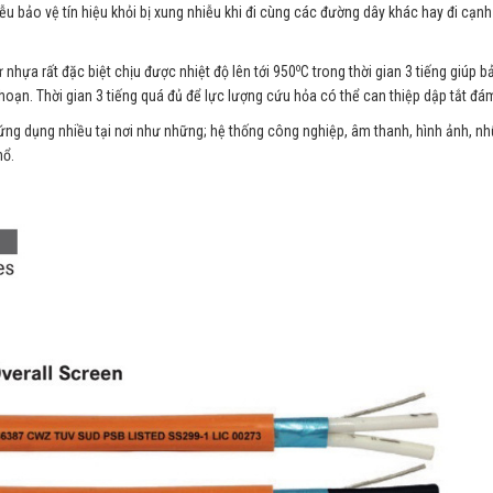
ễu bảo vệ tín hiệu khỏi bị xung nhiễu khi đi cùng các đường dây khác hay đi cạn
o
 nhựa rất đặc biệt chịu được nhiệt độ lên tới 950
C trong thời gian 3 tiếng giúp b
oạn. Thời gian 3 tiếng quá đủ để lực lượng cứu hỏa có thể can thiệp dập tắt đá
ng dụng nhiều tại nơi như những; hệ thống công nghiệp, âm thanh, hình ảnh, nh
nổ.