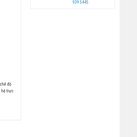
939 5445
chế độ
n hệ trực