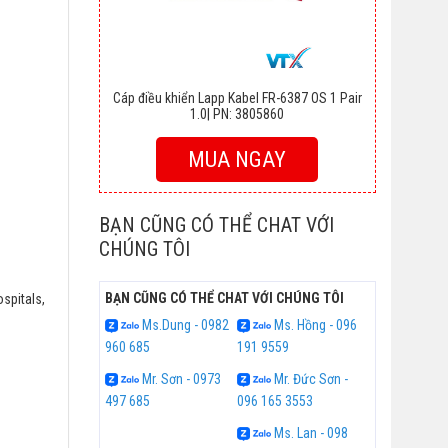
Cáp điều khiển Lapp Kabel FR-6387 OS 1 Pair
1.0| PN: 3805860
MUA NGAY
BẠN CŨNG CÓ THỂ CHAT VỚI
CHÚNG TÔI
BẠN CŨNG CÓ THỂ CHAT VỚI CHÚNG TÔI
ospitals,
Ms.Dung - 0982
Ms. Hồng - 096
960 685
191 9559
Mr. Sơn - 0973
Mr. Đức Sơn -
497 685
096 165 3553
Ms. Lan - 098