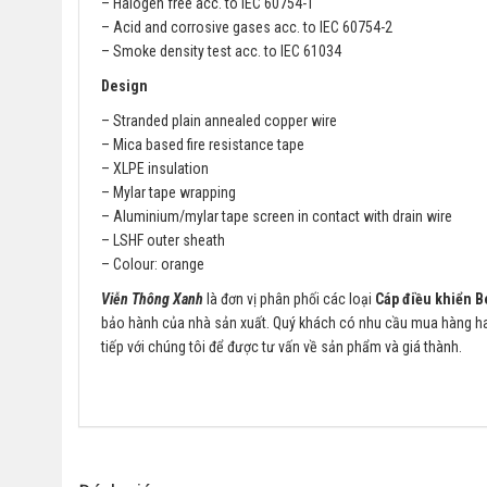
– Halogen free acc. to IEC 60754-1
– Acid and corrosive gases acc. to IEC 60754-2
– Smoke density test acc. to IEC 61034
Design
– Stranded plain annealed copper wire
– Mica based fire resistance tape
– XLPE insulation
– Mylar tape wrapping
– Aluminium/mylar tape screen in contact with drain wire
– LSHF outer sheath
– Colour: orange
Viễn Thông Xanh
là đơn vị phân phối các loại
Cáp điều khiển B
bảo hành của nhà sản xuất. Quý khách có nhu cầu mua hàng 
tiếp với chúng tôi để được tư vấn về sản phẩm và giá thành.