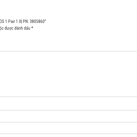
OS 1 Pair 1.0| PN: 3805860”
uộc được đánh dấu
*