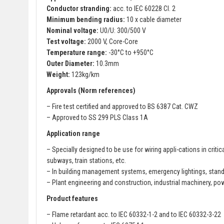
Conductor stranding:
acc. to IEC 60228 Cl. 2
Minimum bending radius:
10 x cable diameter
Nominal voltage:
U0/U: 300/500 V
Test voltage:
2000 V, Core-Core
Temperature range:
-30°C to +950°C
Outer Diameter:
10.3mm
Weight:
123kg/km
Approvals (Norm references)
– Fire test certified and approved to BS 6387 Cat. CWZ
– Approved to SS 299 PLS Class 1A
Application range
– Specially designed to be use for wiring appli-cations in critica
subways, train stations, etc.
– In building management systems, emergency lightings, standb
– Plant engineering and construction, industrial machinery, po
Product features
– Flame retardant acc. to IEC 60332-1-2 and to IEC 60332-3-22