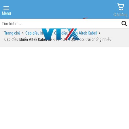
Menu
Giỏ hàng
Tìm
kiếm
Trang chủ
Cáp điều khiển
Cáp điều khiển Altek Kabel
cho:
Cáp điều khiển Altek Kabel SH-500 4G 1.5QMM có lưới chống nhiễu