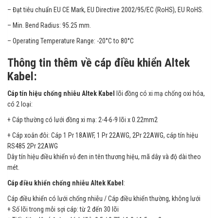
– Đạt tiêu chuẩn EU CE Mark, EU Directive 2002/95/EC (RoHS), EU RoHS.
– Min. Bend Radius: 95.25 mm.
– Operating Temperature Range: -20°C to 80°C
Thông tin thêm về cáp điều khiển Altek
Kabel:
Cáp tín hiệu chống nhiễu
Altek Kabel
lõi đồng có xi mạ chống oxi hóa,
có 2 loại:
+ Cáp thường có lưới đồng xi mạ: 2-4-6-9 lõi x 0.22mm2
+ Cáp xoắn đôi: Cáp 1 Pr 18AWF, 1 Pr 22AWG, 2Pr 22AWG, cáp tín hiệu
RS485 2Pr 22AWG
Dây tín hiệu điều khiển vỏ đen in tên thương hiệu, mã dây và độ dài theo
mét.
Cáp điều khiển chống nhiễu Altek Kabel
:
Cáp điều khiển có lưới chống nhiễu / Cáp điều khiển thường, không lưới
+ Số lõi trong mỗi sợi cáp: từ 2 đến 30 lõi