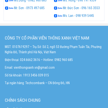
Ms.Dung - 0982 960 685
Ms. Hồng - 096 191 9559
Mr. Sơn - 0973 497 685
Mr. Đức Sơn - 096 165 3553
Ms. Lan - 098 939 5445
CÔNG TY CỔ PHẦN VIỄN THÔNG XANH VIỆT NAM
MST: 0107619297 – Trụ Sở: Số 2, ngõ 53 Đường Phạm Tuấn Tài, Phường
Nghĩa Đô, Thành phố Hà Nội, Việt Nam
Điện thoại: 024.6662 3616 – Hotline:
0982 960 685
Email:
vienthongxanh.vn@gmail.com
Số tài khoản: 1913 3456 039 015
Tại ngân hàng: Techcombank – CN Đông Đô, HN
CHÍNH SÁCH CHUNG