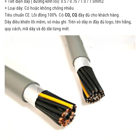
+ Tiết diện dây ( đường kính lõi): 0.5 / 0.75 / 1.0 / 1.5mm2
+ Loại dây: Có hoặc không chống nhiễu
Tiêu chuẩn CE. Lõi đồng 100%. Có
CO, CQ
đầy đủ cho khách hàng.
Dây điều khiển lõi mềm, vỏ màu ghi. Trên vỏ dây in đầy đủ logo, tên hãng,
quy cách, mã dây và độ dài từng mét.