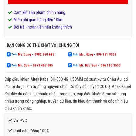
Cam kết sản phẩm chính hãng
Miễn phí giao hàng đến 10km
Đổi trả - hoàn tiền nếu không thích
BẠN CŨNG CÓ THỂ CHAT VỚI CHÚNG TÔI
Ms.Dung - 0982 960 685
Ms. Hồng - 096 191 9559
Mr. Sơn - 0973 497 685
Mr. Đức Sơn - 096 165 3553
Cáp điều khiển Altek Kabel SH-500 4G 1.5QMM có xuất xứ từ Châu Âu, có
lớp lõi được làm từ đồng nguyên chất. Có đầy đủ giấy tờ CO.CQ. Altek Kabel
đạt đầy đủ các tiêu chuẩn chất lượng cao, cáp điều khiển được sử dụng
nhiều trong công nghiệp, truyền dữ liệu, tín hiệu âm thanh và các tín hiệu
điều khiển khác
.
Vỏ: PVC
Ruột dẫn: Đồng 100%