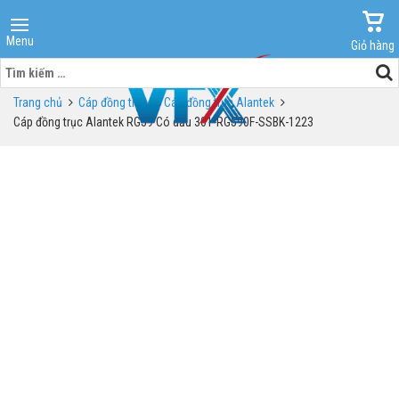
Menu
Giỏ hàng
Tìm
kiếm
Trang chủ
Cáp đồng trục
Cáp đồng trục Alantek
cho:
Cáp đồng trục Alantek RG59 Có dầu 301-RG590F-SSBK-1223