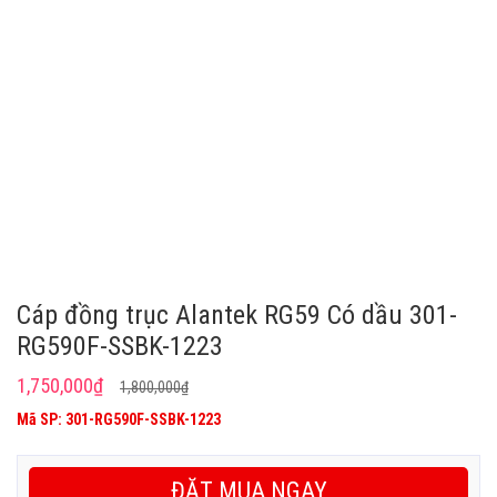
Cáp đồng trục Alantek RG59 Có dầu 301-
RG590F-SSBK-1223
Giá
Giá
1,750,000
₫
1,800,000
₫
gốc
hiện
Mã SP: 301-RG590F-SSBK-1223
là:
tại
1,800,000₫.
là:
ĐẶT MUA NGAY
1,750,000₫.