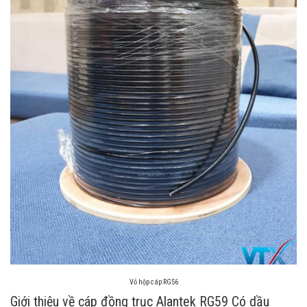
Vỏ hộp cáp RG56
Giới thiệu về cáp đồng trục Alantek RG59 Có dầu