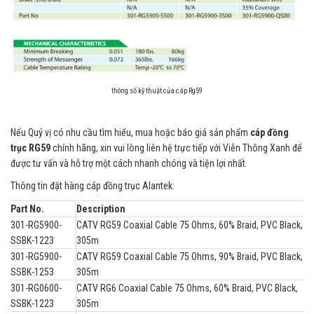
thông số kỹ thuật của cáp Rg59
Nếu Quý vị có nhu cầu tìm hiểu, mua hoặc báo giá sản phẩm
cáp đồng
trục RG59
chính hãng, xin vui lòng liên hệ trực tiếp với Viễn Thông Xanh để
được tư vấn và hỗ trợ một cách nhanh chóng và tiện lợi nhất.
Thông tin đặt hàng cáp đồng trục Alantek:
Part No.
Description
301-RG5900-
CATV RG59 Coaxial Cable 75 Ohms, 60% Braid, PVC Black,
SSBK-1223
305m
301-RG5900-
CATV RG59 Coaxial Cable 75 Ohms, 90% Braid, PVC Black,
SSBK-1253
305m
301-RG0600-
CATV RG6 Coaxial Cable 75 Ohms, 60% Braid, PVC Black,
SSBK-1223
305m