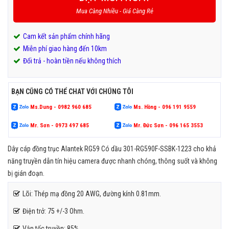
Mua Càng Nhiều - Giá Càng Rẻ
Cam kết sản phẩm chính hãng
Miễn phí giao hàng đến 10km
Đổi trả - hoàn tiền nếu không thích
BẠN CŨNG CÓ THỂ CHAT VỚI CHÚNG TÔI
Ms.Dung - 0982 960 685
Ms. Hồng - 096 191 9559
Mr. Sơn - 0973 497 685
Mr. Đức Sơn - 096 165 3553
Dây cáp đồng trục Alantek RG59 Có dầu 301-RG590F-SSBK-1223 cho khả
năng truyền dẫn tín hiệu camera được nhanh chóng, thông suốt và không
bị gián đoạn.
Lõi: Thép mạ đồng 20 AWG, đường kính 0.81mm.
Điện trở: 75 +/-3 Ohm.
Vận tốc truyền: 85%