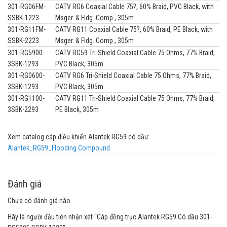
301-RG06FM-
CATV RG6 Coaxial Cable 75?, 60% Braid, PVC Black, with
SSBK-1223
Msger. & Fldg. Comp., 305m
301-RG11FM-
CATV RG11 Coaxial Cable 75?, 60% Braid, PE Black, with
SSBK-2223
Msger. & Fldg. Comp., 305m
301-RG5900-
CATV RG59 Tri-Shield Coaxial Cable 75 Ohms, 77% Braid,
3SBK-1293
PVC Black, 305m
301-RG0600-
CATV RG6 Tri-Shield Coaxial Cable 75 Ohms, 77% Braid,
3SBK-1293
PVC Black, 305m
301-RG1100-
CATV RG11 Tri-Shield Coaxial Cable 75 Ohms, 77% Braid,
3SBK-2293
PE Black, 305m
Xem catalog cáp điều khiển Alantek RG59 có dầu:
Alantek_RG59_Flooding Compound
Đánh giá
Chưa có đánh giá nào.
Hãy là người đầu tiên nhận xét “Cáp đồng trục Alantek RG59 Có dầu 301-