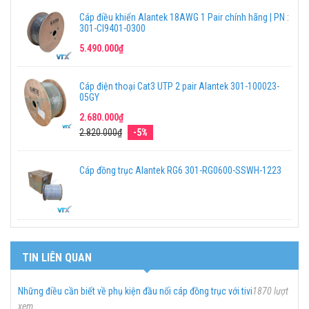
Cáp điều khiển Alantek 18AWG 1 Pair chính hãng | PN :
301-CI9401-0300
5.490.000₫
Cáp điện thoại Cat3 UTP 2 pair Alantek 301-100023-
05GY
2.680.000₫
2.820.000₫
-5%
Cáp đồng trục Alantek RG6 301-RG0600-SSWH-1223
TIN LIÊN QUAN
Những điều cần biết về phụ kiện đầu nối cáp đồng trục với tivi
1870 lượt
xem