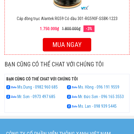
Cáp đồng trục Alantek RG59 Có dầu 301-RG590F-SSBK-1223
1.750.000₫
1.800.000₫
-3%
MUA NGAY
BẠN CŨNG CÓ THỂ CHAT VỚI CHÚNG TÔI
BẠN CŨNG CÓ THỂ CHAT VỚI CHÚNG TÔI
Ms.Dung - 0982 960 685
Ms. Hồng - 096 191 9559
Mr. Sơn - 0973 497 685
Mr. Đức Sơn - 096 165 3553
Ms. Lan - 098 939 5445
CÔNG TY CỔ PHẦN VIỄN THÔNG XANH VIỆT NAM