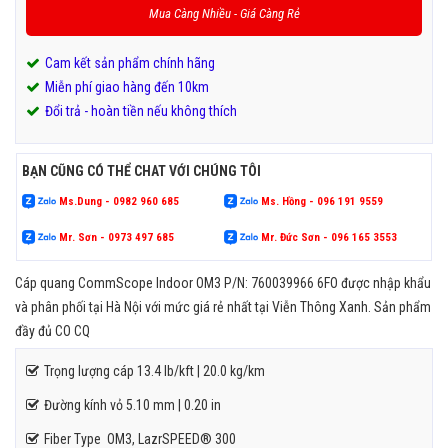
Mua Càng Nhiều - Giá Càng Rẻ
Cam kết sản phẩm chính hãng
Miễn phí giao hàng đến 10km
Đổi trả - hoàn tiền nếu không thích
BẠN CŨNG CÓ THỂ CHAT VỚI CHÚNG TÔI
Ms.Dung - 0982 960 685
Ms. Hồng - 096 191 9559
Mr. Sơn - 0973 497 685
Mr. Đức Sơn - 096 165 3553
Cáp quang CommScope Indoor OM3 P/N: 760039966 6FO được nhập khẩu
và phân phối tại Hà Nội với mức giá rẻ nhất tại Viễn Thông Xanh. Sản phẩm
đầy đủ CO CQ
Trọng lượng cáp 13.4 lb/kft | 20.0 kg/km
Đường kính vỏ 5.10 mm | 0.20 in
Fiber Type OM3, LazrSPEED® 300