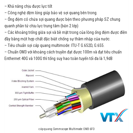
– Khả năng chịu được lực tốt
– Công nghệ đệm lỏng giúp bảo vệ sợi quang bên trong.
– Ống đệm có chứa sợi quang được bện theo phương pháp SZ chung
quanh phần tử chịu lực trung tâm (bện 2 lớp)
– Các khoảng trống giữa sợi và bề mặt trong của lòng ống đệm được điền
đầy bằng một hợp chất đặc biệt chống sự thâm nhập của nước.
– Tiêu chuẩn sợi cáp quang multimode: ITU-T G.652D, G.655.
– Chuẩn OM3 với khoảng cách truyền đạt được 100m và đạt tiêu chuẩn
Enthernet 40G và 100G thì tổng suy hao toàn tuyến tối đa là 1,9dB
cáp quang Commscope Multimode OM3 6FO