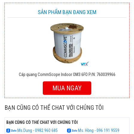
SẢN PHẨM BẠN ĐANG XEM
Cáp quang CommScope Indoor OM3 6FO P/N: 760039966
MUA NGAY
BẠN CŨNG CÓ THỂ CHAT VỚI CHÚNG TÔI
BẠN CŨNG CÓ THỂ CHAT VỚI CHÚNG TÔI
Ms.Dung - 0982 960 685
Ms. Hồng - 096 191 9559