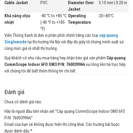
Cable Jacket
PVC
Diameter Over
5.10 mm | 0.20 in
Jacket
Khả năng chịu
-40 °C to +85 °C
Operating
-20~80°C
nhiệt
(-40 °F to +185
Temperature
°F)
Viễn Thông Xanh là đơn vị phân phối chính hãng các loại
cáp quang
Singlemode
tại thị trường Hà Nội với đầy đủ giấy tờ chứng minh xuất sứ
cùng mức giá rẻ nhất thị trường.
Quý khách có nhu cầu mua hàng hay nhận báo giá sản phẩm
Cáp quang
CommScope Indoor 6FO OM3 P/N: 760039966
vui lòng liên hệ trực tiếp
với chúng tôi để biết thêm thông tin chi tiết.
Đánh giá
Chưa có đánh giá nào.
Hãy là người đầu tiên nhận xét “Cáp quang CommScope Indoor OM3 6FO
P/N: 760039966”
Email của bạn sẽ không được hiển thị công khai.
Các trường bắt buộc
được đánh dấu
*