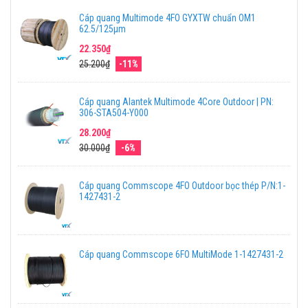
Cáp quang Multimode 4FO GYXTW chuẩn OM1
62.5/125μm
22.350₫
25.200₫
-11%
Cáp quang Alantek Multimode 4Core Outdoor | PN:
306-STA504-Y000
28.200₫
30.000₫
-6%
Cáp quang Commscope 4FO Outdoor bọc thép P/N:1-
1427431-2
Cáp quang Commscope 6FO MultiMode 1-1427431-2