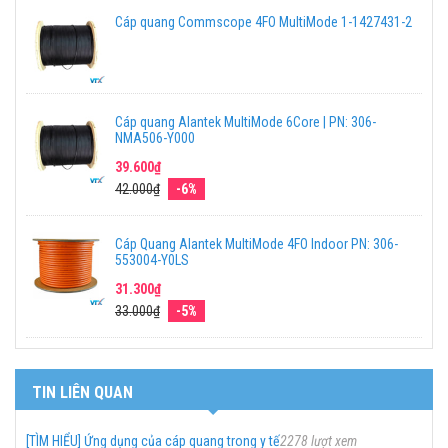
Cáp quang Commscope 4FO MultiMode 1-1427431-2
Cáp quang Alantek MultiMode 6Core | PN: 306-
NMA506-Y000
39.600₫
42.000₫
-6%
Cáp Quang Alantek MultiMode 4FO Indoor PN: 306-
553004-Y0LS
31.300₫
33.000₫
-5%
TIN LIÊN QUAN
[TÌM HIỂU] Ứng dụng của cáp quang trong y tế
2278 lượt xem