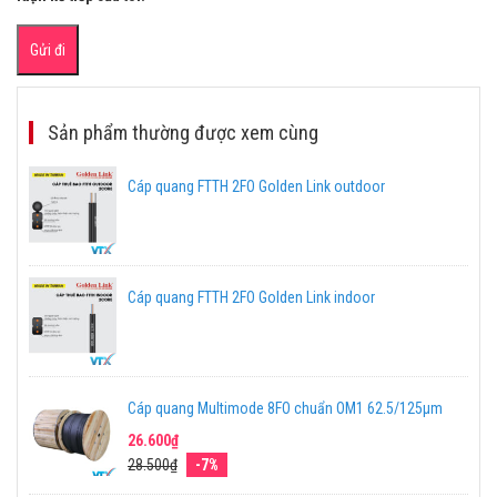
Sản phẩm thường được xem cùng
Cáp quang FTTH 2FO Golden Link outdoor
Cáp quang FTTH 2FO Golden Link indoor
Cáp quang Multimode 8FO chuẩn OM1 62.5/125μm
26.600₫
28.500₫
-7%