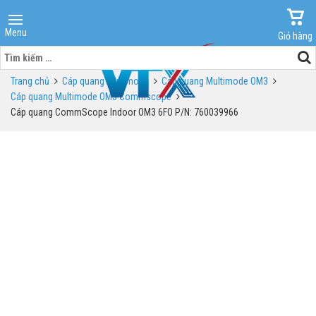
Menu
Giỏ hàng
Tìm
kiếm
Trang chủ
Cáp quang Multimode
Cáp quang Multimode OM3
cho:
Cáp quang Multimode OM3 Commscope
Cáp quang CommScope Indoor OM3 6FO P/N: 760039966