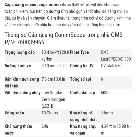
Cáp quang commscope indoor
được thiết kế với vật liệu khô hoàn
toàn,phi kiem loại nên có đường kính nhỏ gọn và rất nhẹ, dễ dàng khi lắp
đặt, xử lý và vận chuyển. Giảm thiểu tải trọng trên cột vì có đường kính nhỏ
và nhẹ với cường độ chịu lực cao dựa vào các sợi tổng hợp chịu lực.
Thông số Cáp quang CommScope trong nhà OM3
P/N: 760039966
Trọng lượng cáp
13.4 lb/kft | 20.0
Fiber Type
OM3,
kg/km
LazrSPEED® 300
Đường kính vỏ
5.10 mm | 0.20
Chống tia UV
UV stabilized
in
Bán kính uốn cong
7.6 cm | 3.0 in
Tổng số sợi
6
tối thiểu
Vật liệu chống cháy
Low Smoke
Chiều dài cáp
500m
Zero Halogen
(LSZH)
Vòng xoắn
10 Chu kỳ
Khả năng bẻ
7.5mm
cong nhỏ nhất
Khả năng thấm
24h
Khả năng chịu
4.34 ft lb | 5.88 N-
nước
va chạm
m