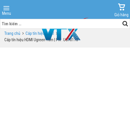
Menu
Giỏ hàng
Tìm
kiếm
Trang chủ
Cáp tín hiệu HDMI
cho:
Cáp tín hiệu HDMI Ugreen 10m | PN : UG10110