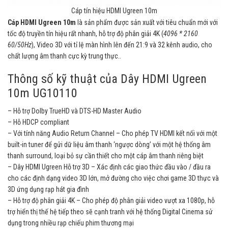
Cáp tín hiệu HDMI Ugreen 10m
Cáp HDMI Ugreen 10m
là sản phẩm được sản xuất với tiêu chuẩn mới với
tốc độ truyền tín hiệu rất nhanh, hỗ trợ độ phân giải 4K (
4096 * 2160
60/50Hz
), Video 3D với tỉ lệ màn hình lên đến 21:9 và 32 kênh audio, cho
chất lượng âm thanh cực kỳ trung thực..
Thông số kỹ thuật của Dây HDMI Ugreen
10m UG10110
– Hỗ trợ Dolby TrueHD và DTS-HD Master Audio
– Hỗ HDCP compliant
– Với tính năng Audio Return Channel – Cho phép TV HDMI kết nối với một
built-in tuner để gửi dữ liệu âm thanh ‘ngược dòng’ với một hệ thống âm
thanh surround, loại bỏ sự cần thiết cho một cáp âm thanh riêng biệt
– Dây HDMI Ugreen Hỗ trợ 3D – Xác định các giao thức đầu vào / đầu ra
cho các định dạng video 3D lớn, mở đường cho việc chơi game 3D thực và
3D ứng dụng rạp hát gia đình
– Hỗ trợ độ phân giải 4K – Cho phép độ phân giải video vượt xa 1080p, hỗ
trợ hiển thị thế hệ tiếp theo sẽ cạnh tranh với hệ thống Digital Cinema sử
dụng trong nhiều rạp chiếu phim thương mại