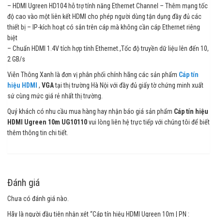
– HDMI Ugreen HD104 hỗ trợ tính năng Ethernet Channel – Thêm mạng tốc
độ cao vào một liên kết HDMI cho phép người dùng tận dụng đầy đủ các
thiết bị – IP-kích hoạt có sắn trên cáp mà không cần cáp Ethernet riêng
biệt
– Chuẩn HDMI 1.4V tích hợp tính Ethernet.,Tốc độ truyền dữ liệu lên đến 10,
2 GB/s
Viễn Thông Xanh là đơn vị phân phối chính hãng các sản phẩm
Cáp tín
hiệu HDMI
,
VGA
tại thị trường Hà Nội với đầy đủ giấy tờ chứng minh xuất
sứ cùng mức giá rẻ nhất thị trường.
Quý khách có nhu cầu mua hàng hay nhận báo giá sản phẩm
Cáp tín hiệu
HDMI Ugreen 10m UG10110
vui lòng liên hệ trực tiếp với chúng tôi để biết
thêm thông tin chi tiết.
Đánh giá
Chưa có đánh giá nào.
Hãy là người đầu tiên nhận xét “Cáp tín hiệu HDMI Ugreen 10m | PN :