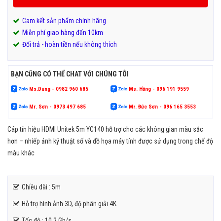
Cam kết sản phẩm chính hãng
Miễn phí giao hàng đến 10km
Đổi trả - hoàn tiền nếu không thích
BẠN CŨNG CÓ THỂ CHAT VỚI CHÚNG TÔI
Ms.Dung - 0982 960 685
Ms. Hồng - 096 191 9559
Mr. Sơn - 0973 497 685
Mr. Đức Sơn - 096 165 3553
Cáp tín hiệu HDMI Unitek 5m YC140 hỗ trợ cho các không gian màu sắc
hơn – nhiếp ảnh kỹ thuật số và đồ họa máy tính được sử dụng trong chế độ
màu khác
Chiều dài : 5m
Hỗ trợ hình ảnh 3D, độ phân giải 4K
Tốc độ : 10,2 Gb/s