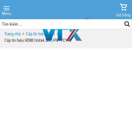
Menu
Giỏ hàng
Tìm
kiếm
Trang chủ
Cáp tín hiệu HDMI
cho:
Cáp tín hiệu HDMI Unitek 5m | PN : YC140