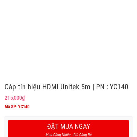
Cáp tín hiệu HDMI Unitek 5m | PN : YC140
215,000
₫
Mã SP: YC140
ĐẶT MUA NGAY
Mua Càng Nhiều - Giá Càng Rẻ