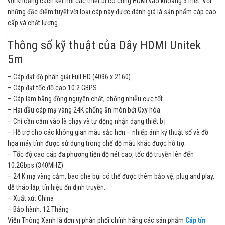
với khoảng cách kết nối các thiết bị có cổng HDMI vào khoảng 5 mét. Với
những đặc điểm tuyệt vời loại cáp này được đánh giá là sản phẩm cáp cao
cấp và chất lượng.
Thông số kỹ thuật của Dây HDMI Unitek
5m
– Cáp đạt độ phân giải Full HD (4096 x 2160)
– Cáp đạt tốc độ cao 10.2 GBPS
– Cáp làm bằng đồng nguyên chất, chống nhiễu cực tốt
– Hai đầu cáp mạ vàng 24K chống ăn mòn bởi Oxy hóa
– Chỉ cần cắm vào là chạy và tự động nhận dạng thiết bị
– Hỗ trợ cho các không gian màu sắc hơn – nhiếp ảnh kỹ thuật số và đồ
họa máy tính được sử dụng trong chế độ màu khác được hỗ trợ.
– Tốc độ cao cáp đa phương tiện độ nét cao, tốc độ truyền lên đến
10.2Gbps (340MHZ)
– 24 K mạ vàng cắm, bao che bụi có thể được thêm bảo vệ, plug and play,
dễ tháo lắp, tín hiệu ổn định truyền.
– Xuất xứ: China
– Bảo hành: 12 Tháng
Viễn Thông Xanh là đơn vị phân phối chính hãng các sản phẩm
Cáp tín