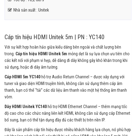
Nhà sản xuất : Unitek
Cáp tín hiệu HDMI Unitek 5m | PN : YC140
Với sự kết hợp hoàn hảo giữa kiểu dáng bên ngoài và chất lượng bên
trong.
Cáp tín hiệu HDMI Unitek 5m
mỏng dẹt là sự lựa chọn ưu tiên cho
các kết nối với phạm vi hẹp, dễ dàng đi dây không gây khó khăn trong khi
sử dụng, hoặc đi dây âm tường.
Cáp HDMI 5m YC140
hỗ trợ Audio Return Channel – được xây dựng với
tuner và giao diện HDMI truyền hình, không cần sử dụng thêm cáp âm
thanh, bạn có thể “tải” các dữ liệu âm thanh vào một hệ thống âm thanh
vòm.
Dây HDMI Unitek YC140
hỗ trợ HDMI Ethernet Channel – thêm mạng tốc
độ cao cho các chức năng liên kết HDMI, không cần sử dụng cáp Ethernet
bổ sung, bạn có thể tận dụng đầy đủ các thiết bị trên nền IP.
Đây là sản phẩm cáp tín hiệu được nhiều khách hàng lựa chọn, nó phù hợp