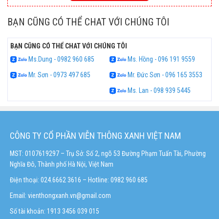
BẠN CŨNG CÓ THỂ CHAT VỚI CHÚNG TÔI
BẠN CŨNG CÓ THỂ CHAT VỚI CHÚNG TÔI
Ms.Dung - 0982 960 685
Ms. Hồng - 096 191 9559
Mr. Sơn - 0973 497 685
Mr. Đức Sơn - 096 165 3553
Ms. Lan - 098 939 5445
CÔNG TY CỔ PHẦN VIỄN THÔNG XANH VIỆT NAM
MST: 0107619297 – Trụ Sở: Số 2, ngõ 53 Đường Phạm Tuấn Tài, Phường
Nghĩa Đô, Thành phố Hà Nội, Việt Nam
Điện thoại: 024.6662 3616 – Hotline:
0982 960 685
Email:
vienthongxanh.vn@gmail.com
Số tài khoản: 1913 3456 039 015