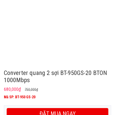
Converter quang 2 sợi BT-950GS-20 BTON
1000Mbps
Giá
Giá
680,000
₫
750,000
₫
gốc
hiện
Mã SP: BT-950 GS-20
là:
tại
750,000₫.
là:
ĐẶT MUA NGAY
680,000₫.