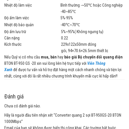
Nhiệt độ làm việc
Bình thường -~50℃ hoặc Công nghiệp
-40~85℃
Độ ẩm làm việc
5%-95%
Nhiệt độ bảo quản
-40℃~70℃
Độ ẩm lưu trữ
5%~95%( Không ngưng tụ)
Cân nặng
0.22
Kích thước
229x122x50mm đóng
gói, 94×70.6×26.5mm thiết bị
Nếu Quý vị có nhu cầu
mua, bán
hay
báo giá
Bộ chuyển đổi quang điện
BTON BT-950 GS -20 xin vui lòng liên hệ trực tiếp với
Viễn Thông
Xanh
để được tư vấn và hỗ trợ đặt hàng một cách nhanh chóng và tiện lợi
nhất, cùng với đó là rất nhiều chương trình khuyến mãi cực kì hấp dẫn!!
Đánh giá
Chưa có đánh giá nào.
Hãy là người đầu tiên nhận xét “Converter quang 2 sợi BT-950GS-20 BTON
1000Mbps”
Email của bạn sẽ không được hiển thị công khai.
Các trường bắt buộc