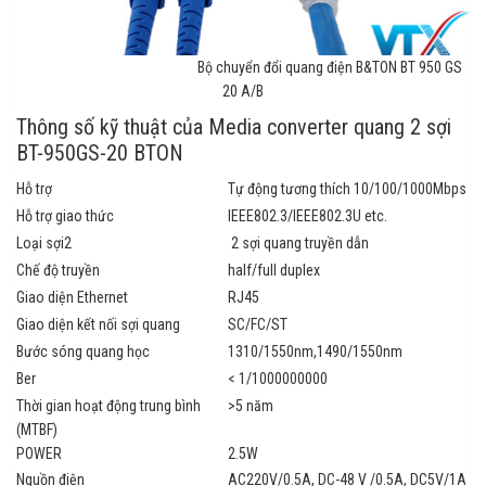
Bộ chuyển đổi quang điện B&TON BT 950 GS
20 A/B
Thông số kỹ thuật của Media converter quang 2 sợi
BT-950GS-20 BTON
Hỗ trợ
Tự động tương thích 10/100/1000Mbps
Hỗ trợ giao thức
IEEE802.3/IEEE802.3U etc.
Loại sợi2
2 sợi quang truyền dẫn
Chế độ truyền
half/full duplex
Giao diện Ethernet
RJ45
Giao diện kết nối sợi quang
SC/FC/ST
Bước sóng quang học
1310/1550nm,1490/1550nm
Ber
< 1/1000000000
Thời gian hoạt động trung bình
>5 năm
(MTBF)
POWER
2.5W
Nguồn điện
AC220V/0.5A, DC-48 V /0.5A, DC5V/1A