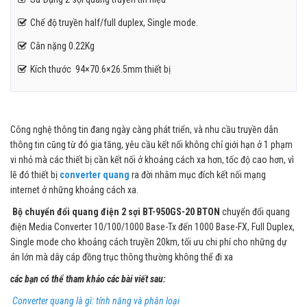
Chế độ truyền half/full duplex, Single mode.
Cân nặng 0.22Kg
Kích thước 94×70.6×26.5mm thiết bị
Công nghệ thông tin đang ngày càng phát triển, và nhu cầu truyền dẫn
thông tin cũng từ đó gia tăng, yêu cầu kết nối không chỉ giới hạn ở 1 phạm
vi nhỏ mà các thiết bị cần kết nối ở khoảng cách xa hơn, tốc độ cao hơn, vì
lẽ đó thiết bị
converter quang
ra đời nhằm mục đích kết nối mạng
internet ở những khoảng cách xa.
Bộ chuyển đổi quang điện 2 sợi BT-950GS-20 BTON
chuyển đổi quang
điện Media Converter 10/100/1000 Base-Tx đến 1000 Base-FX, Full Duplex,
Single mode cho khoảng cách truyền 20km, tối ưu chi phí cho những dự
án lớn mà dây cáp đồng trục thông thường không thể đi xa
các bạn có thể tham khảo các bài viết sau:
Converter quang là gì: tính năng và phân loại