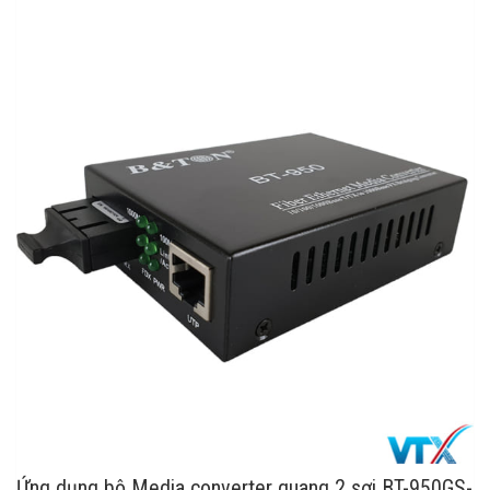
Ứng dụng bộ Media converter quang 2 sợi BT-950GS-