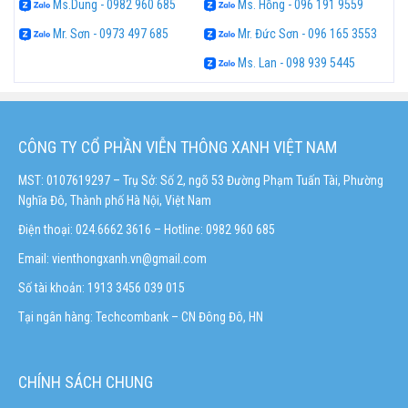
Ms.Dung - 0982 960 685
Ms. Hồng - 096 191 9559
Mr. Sơn - 0973 497 685
Mr. Đức Sơn - 096 165 3553
Ms. Lan - 098 939 5445
CÔNG TY CỔ PHẦN VIỄN THÔNG XANH VIỆT NAM
MST: 0107619297 – Trụ Sở: Số 2, ngõ 53 Đường Phạm Tuấn Tài, Phường
Nghĩa Đô, Thành phố Hà Nội, Việt Nam
Điện thoại: 024.6662 3616 – Hotline:
0982 960 685
Email:
vienthongxanh.vn@gmail.com
Số tài khoản: 1913 3456 039 015
Tại ngân hàng: Techcombank – CN Đông Đô, HN
CHÍNH SÁCH CHUNG