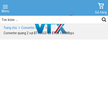
Menu
Giỏ hàng
Tìm
kiếm
Trang chủ
Converter Quang
cho:
Converter quang 2 sợi BT-950GS-20 BTON 1000Mbps