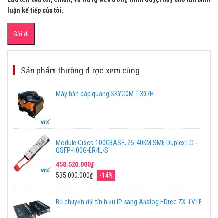
luận kế tiếp của tôi.
Sản phẩm thường được xem cùng
Máy hàn cáp quang SKYCOM T-307H
Module Cisco 100GBASE, 25-40KM SMF, Duplex LC -
QSFP-100G-ER4L-S
458.520.000₫
535.000.000₫
-14%
Bộ chuyển đổi tín hiệu IP sang Analog HDtec ZX-1V1E