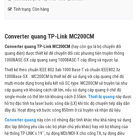
Tình trạng: Còn hàng
Converter quang TP-Link MC200CM
Converter quang TP-Link MC200CM
(hay còn gọi là bộ chuyển đổi
quang điện) được thiết kế để chuyển đổi các phương tiện truyền thông
1000BASE-SX cáp quang sang 1000BASE-T cáp đồng và ngược lại.
Thiết kế theo chuẩn IEEE 802.3ab 1000 Base-T và chuẩn IEEE802.3z
1000Base-SX . MC200CM là thiết kế để sử dụng với cáp quang chế độ
multi-mode dùng trong kiểu kết nối SC-type. MC200CM sẽ truyền tải như
cáp quang với khoảng cách rất lớn, nếu sử dụng cáp quang ở chế độ
single-mode có thể lên tới khoảng cách 0.55km.
Thiết bị quang
này được
hỗ trợ đặc tính tia laser bước sóng dài (LX) khi tốc độ chuyển tiếp dây dẫn
đầy đủ. Hoạt động với bước sóng 850nm ở cả truyền và nhận dữ liệu.
Converter quang
này còn có những đặc tính khác như khả năng sử dụng
độc lập (không yêu cầu các bộ phận chủ yếu khác) hay với bộ khung của
hệ thống TP-LINK´s 19´´, tự động MDI/MDI-X cho cổng TX, tự động điều