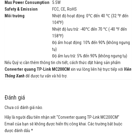
Max Power Consumption
5.5W
Safety & Emission
FCC, CE, RoHS
Môi trường
Nhiệt độ hoạt động: 0℃ đến 40 ℃ (32 ℉ đến
104℉)
Nhiệt độ lưu trữ: -40℃ đến 70 ℃ (-40 ℉ đến
158℉)
Độ ẩm hoạt động: 10% đến 90% (không ngưng
tụ)
Độ ẩm lưu trữ: 5% đến 90% (không ngưng tụ)
Nếu Quý vị cần thêm thông tin chi tiết, cách thức đặt hàng sản phẩm
Converter quang TP-Link MC200CM
xin vui lòng liên hệ trực tiếp với
Viễn
Thông Xanh
để được tư vấn và hỗ trợ.
Đánh giá
Chưa có đánh giá nào.
Hãy là người đầu tiên nhận xét “Converter quang TP-Link MC200CM”
Email của bạn sẽ không được hiển thị công khai.
Các trường bắt buộc
được đánh dấu
*