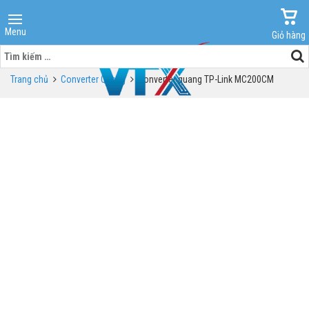
Menu
Giỏ hàng
Tìm
kiếm
Trang chủ
Converter Quang
Converter quang TP-Link MC200CM
cho: