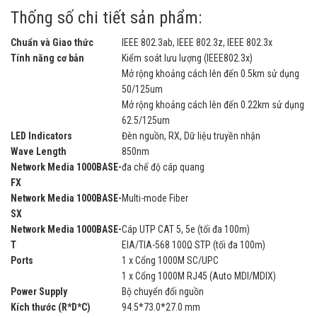
Thống số chi tiết sản phẩm:
Chuẩn và Giao thức
IEEE 802.3ab, IEEE 802.3z, IEEE 802.3x
Tính năng cơ bản
Kiểm soát lưu lượng (IEEE802.3x)
Mở rộng khoảng cách lên đến 0.5km sử dụng
50/125um
Mở rộng khoảng cách lên đến 0.22km sử dụng
62.5/125um
LED Indicators
Đèn nguồn, RX, Dữ liệu truyền nhận
Wave Length
850nm
Network Media 1000BASE-
đa chế độ cáp quang
FX
Network Media 1000BASE-
Multi-mode Fiber
SX
Network Media 1000BASE-
Cáp UTP CAT 5, 5e (tối đa 100m)
T
EIA/TIA-568 100Ω STP (tối đa 100m)
Ports
1 x Cổng 1000M SC/UPC
1 x Cổng 1000M RJ45 (Auto MDI/MDIX)
Power Supply
Bộ chuyển đổi nguồn
Kích thước (R*D*C)
94.5*73.0*27.0 mm