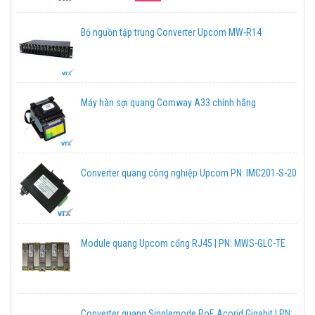
Bộ nguồn tập trung Converter Upcom MW-R14
Máy hàn sợi quang Comway A33 chính hãng
Converter quang công nghiệp Upcom PN: IMC201-S-20
Module quang Upcom cổng RJ45 | PN: MWS-GLC-TE
Converter quang Singlemode PoE Acorid Gigabit | PN: