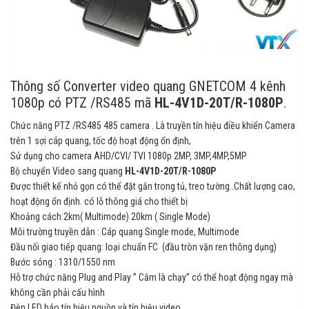
Thông số Converter video quang GNETCOM 4 kênh
1080p có PTZ /RS485 mã
HL-4V1D-20T/R-1080P
.
Chức năng PTZ /RS485 485 camera . Là truyền tín hiệu điều khiển Camera
trên 1 sợi cáp quang, tốc độ hoạt động ổn định,
Sử dụng cho camera AHD/CVI/ TVI 1080p 2MP, 3MP,4MP,5MP
Bộ chuyển Video sang quang
HL-4V1D-20T/R-1080P
Được thiết kế nhỏ gọn có thể đặt gắn trong tủ, treo tường..Chất lượng cao,
hoạt động ổn định. có lỗ thông giá cho thiết bị
Khoảng cách:2km( Multimode) 20km ( Single Mode)
Môi trường truyền dẫn : Cáp quang Single mode, Multimode
Đầu nối giao tiếp quang: loại chuẩn FC (đầu tròn vặn ren thông dụng)
Bước sóng : 1310/1550 nm
Hỗ trợ chức năng Plug and Play ” Cắm là chạy” có thể hoạt động ngay mà
không cần phải cấu hình
Đèn LED báo tín hiệu nguồn và tín hiệu video.