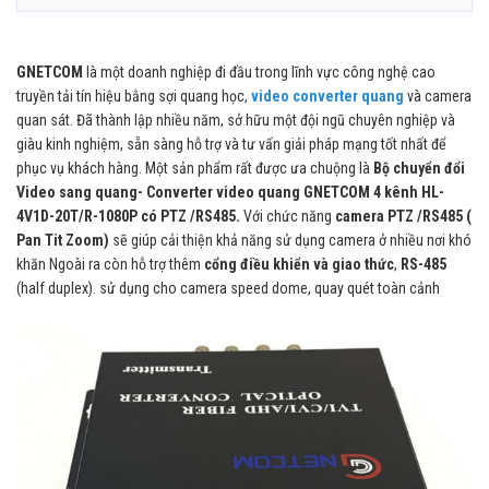
GNETCOM
là một doanh nghiệp đi đầu trong lĩnh vực công nghệ cao
truyền tải tín hiệu bằng sợi quang học,
video converter quang
và camera
quan sát. Đã thành lập nhiều năm, sở hữu một đội ngũ chuyên nghiệp và
giàu kinh nghiệm, sẵn sàng hỗ trợ và tư vấn giải pháp mạng tốt nhất để
phục vụ khách hàng. Một sản phẩm rất được ưa chuộng là
Bộ chuyển đổi
Video sang quang- Converter video quang GNETCOM 4 kênh HL-
4V1D-20T/R-1080P có PTZ /RS485.
Với chức năng
camera PTZ /RS485 (
Pan Tit Zoom)
sẽ giúp cải thiện khả năng sử dụng camera ở nhiều nơi khó
khăn Ngoài ra còn hỗ trợ thêm
cổng điều khiển và giao thức
,
RS-485
(half duplex). sử dụng cho camera speed dome, quay quét toàn cảnh