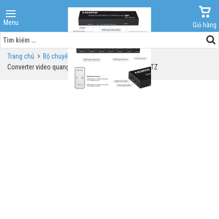
Menu
Giỏ hàng
Tìm
kiếm
Trang chủ
Bộ chuyển đổi video sang quang
cho:
Converter video quang GNETCOM 4 kênh 1080p có PTZ