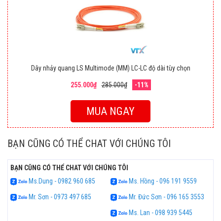
Dây nhảy quang LS Multimode (MM) LC-LC độ dài tùy chọn
255.000₫
285.000₫
-11%
MUA NGAY
BẠN CŨNG CÓ THỂ CHAT VỚI CHÚNG TÔI
BẠN CŨNG CÓ THỂ CHAT VỚI CHÚNG TÔI
Ms.Dung - 0982 960 685
Ms. Hồng - 096 191 9559
Mr. Sơn - 0973 497 685
Mr. Đức Sơn - 096 165 3553
Ms. Lan - 098 939 5445