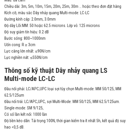
Màu: da cam
Chiều dài: 3m, 5m, 10m, 15m, 20m, 25m, 30m … hoặc theo đơn đặt hàng
Kích cỡ, màu sắc
Dây nhảy quang Multi-mode: LC-LC
Đường kính cáp: 2.0mm, 3.0mm
Độ dày Lõi:MM: 50 hoặc 62.5 microns. Lớp vỏ: 125 microns
Độ suy giảm tín hiệu: 0.2 dB
Bước sóng: 800~1000nm
Uốn cong: R ≥ 3cm
Lực căng lớn nhất: ≤90N/cm
Lực nghiền nát: ≤550N/cm
Thông số kỹ thuật Dây nhảy quang LS
Multi-mode LC-LC
Đầu nối phải: LC/APC,UPC loại sợi tùy chọn Multi-mode: MM 50/125, MM
62.5/125um
Đầu nối trái: LC/APC,UPC, sợi Multi-Mode: MM 50/125, MM 62.5/125um.
Single-mode: SM 9/125,
Có số lần kết nối: 1000 lần
Độ bền kéo dãn: Tải trọng 100N, thời gian kiểm tra ít nhất 5h, kết quả độ suy
hao <0,5 dB.