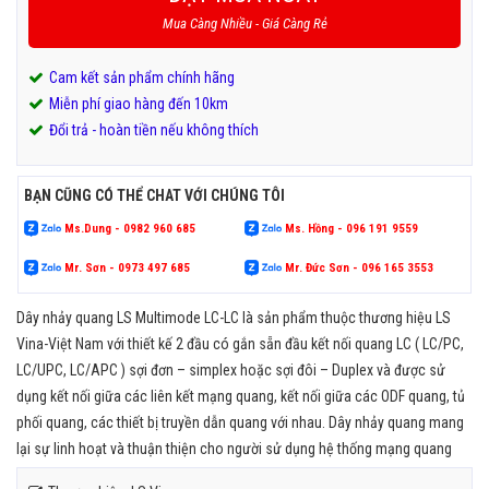
Mua Càng Nhiều - Giá Càng Rẻ
Cam kết sản phẩm chính hãng
Miễn phí giao hàng đến 10km
Đổi trả - hoàn tiền nếu không thích
BẠN CŨNG CÓ THỂ CHAT VỚI CHÚNG TÔI
Ms.Dung - 0982 960 685
Ms. Hồng - 096 191 9559
Mr. Sơn - 0973 497 685
Mr. Đức Sơn - 096 165 3553
Dây nhảy quang LS Multimode LC-LC là sản phẩm thuộc thương hiệu LS
Vina-Việt Nam với thiết kế 2 đầu có gắn sẵn đầu kết nối quang LC ( LC/PC,
LC/UPC, LC/APC ) sợi đơn – simplex hoặc sợi đôi – Duplex và được sử
dụng kết nối giữa các liên kết mạng quang, kết nối giữa các ODF quang, tủ
phối quang, các thiết bị truyền dẫn quang với nhau. Dây nhảy quang mang
lại sự linh hoạt và thuận thiện cho người sử dụng hệ thống mạng quang