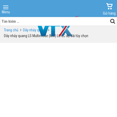
Menu
Giỏ hàng
Tìm
kiếm
Trang chủ
Dây nhảy quang
cho:
Dây nhảy quang LS Multimode (MM) LC-LC độ dài tùy chọn