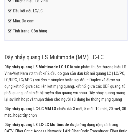
Thương hiệu: LS Vina
Đầu kết nối: LC/LC
Màu: Da cam
Tình trạng: Còn hàng
Dây nhảy quang LS Multimode (MM) LC-LC
Dây nhảy quang LS Multimode LC-LC
là sản phẩm thuộc thương hiệu LS
Vina-Việt Nam với thiết kế 2 đầu có gắn sẵn đầu kết nối quang LC ( LC/PC,
LC/UPC, LC/APC ) sợi đơn – simplex hoặc sợi đôi – Duplex và được sử
dụng kết nối giữa các liên kết mạng quang, kết nối giữa các ODF quang, tủ
phối quang, các thiết bị truyền dẫn quang với nhau. Dây nhảy quang mang
lại sự linh hoạt và thuận thiện cho người sử dụng hệ thống mạng quang
Dây nhảy quang LC-LC MM
LS
chiều dài 3 mét, 5 mét, 10 mét, 20 mét, 30
mét…hoặc tùy chọn
Dây nhảy quang LS LC-LC Multimode
được ứng dụng rộng rãi trong
CATV; Fiber Optic Access Network; LAN; Fiber Optic Transducer; Fiber 0ptic