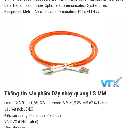
Data Transmission; Fiber Optic Telecommunication System; Test
Equipment; Metro; Active Device Termination; FTTx; FTTH vv…
Thông tin sản phẩm Dây nhảy quang LS MM
Loại: LC/APC – LC/APC Multi-mode: MM 50/125, MM 62.5/125um.
Đầu kết nối: LC/LC
Kiểu sợi quang: đơn mode, đa mode
Vỏ: PVC (OFNR-rated)