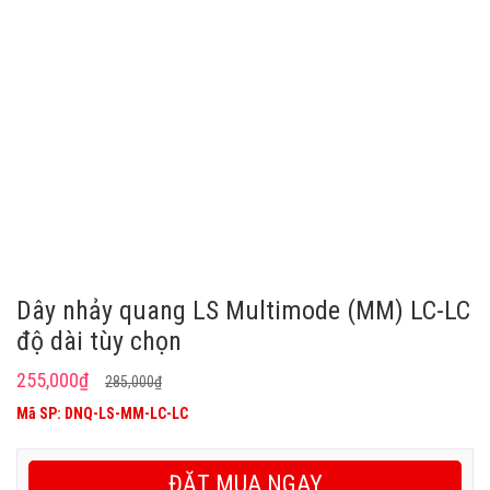
Dây nhảy quang LS Multimode (MM) LC-LC
độ dài tùy chọn
Giá
Giá
255,000
₫
285,000
₫
gốc
hiện
Mã SP: DNQ-LS-MM-LC-LC
là:
tại
285,000₫.
là:
ĐẶT MUA NGAY
255,000₫.