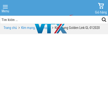
Menu
Giỏ hàng
Tìm
kiếm
Trang chủ
Kìm mạng, Test mạng
Kìm mạng Golden Link GL-012020
cho: