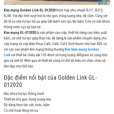
Kìm mạng Golden Link GL-012020
thích hợp cho chuẩn RJ11, RJ12,
RJ45. Với đặc tính vượt trội là nhỏ gọn, trọng lượng nhẹ, dễ cầm. Cùng với
đó là cơ chế trợ lực tối ưu giúp tiết kiệm sức lực khi bấm. Còn có nấc khóa
thông minh cực kỳ tiện lợi.
Kìm mạng GL-012020
là sản phẩm cao cấp, thiết kế nâng cao hiệu suất
bấm, cơ chế trợ lực giúp thao tác dễ dàng,là sản phẩm chuyên dụng cho
cáp mạng và cáp điện thoại Cat5, Cat6, Cat3. Kích thước nhỏ hơn 40% so
với các sản phẩm kìm mạng thông thường.
Kìm bấm mạng Golden
Link
với thiết kế chiều dài 133.4mm và trọng lượng 400gram vô cùng nhỏ
gọn và tinh tế. Nhìn qua về thiết kế cũng có thể đủ hiểu nó chắc chắn và
bền đẹp như thế nào.
Đặc điểm nổi bật của Golden Link GL-
012020
Nấc khóa trợ lực thông minh
Thiết kế nhỏ gọn, trọng lượng nhẹ
Dễ dàng thao tác cắt, tước, bấm
Cơ chế hoạt động tối ưu