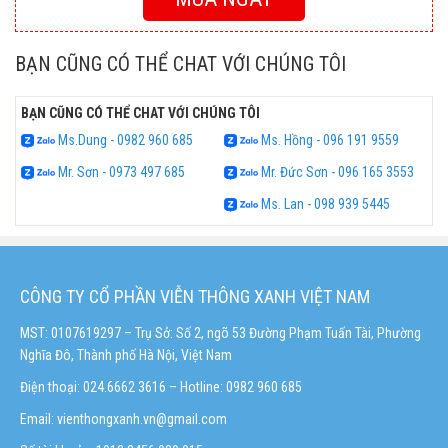
BẠN CŨNG CÓ THỂ CHAT VỚI CHÚNG TÔI
BẠN CŨNG CÓ THỂ CHAT VỚI CHÚNG TÔI
Ms.Dung - 0982 960 685
Ms. Hồng - 096 191 9559
Mr. Sơn - 0973 497 685
Mr. Đức Sơn - 096 165 3553
Ms. Lan - 098 939 5445
CÔNG TY CỔ PHẦN VIỄN THÔNG XANH VIỆT NAM
MST: 0107619297 – Trụ Sở: Số 2, ngõ 53 Đường Phạm Tuấn Tài, Phường
Nghĩa Đô, Thành phố Hà Nội, Việt Nam
Điện thoại: 024.6662 3616 – Hotline:
0982 960 685
Email:
vienthongxanh.vn@gmail.com