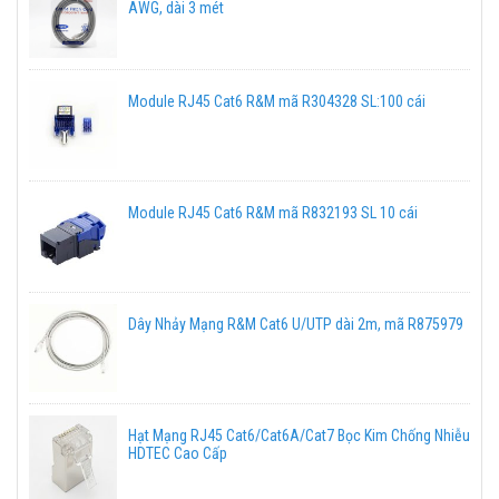
AWG, dài 3 mét
Module RJ45 Cat6 R&M mã R304328 SL:100 cái
Module RJ45 Cat6 R&M mã R832193 SL 10 cái
Dây Nhảy Mạng R&M Cat6 U/UTP dài 2m, mã R875979
Hạt Mạng RJ45 Cat6/Cat6A/Cat7 Bọc Kim Chống Nhiễu
HDTEC Cao Cấp