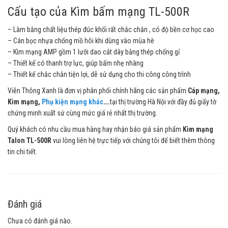
Cấu tạo của Kìm bấm mạng TL-500R
– Làm bằng chất liệu thép đúc khối rất chắc chắn , có độ bền cơ học cao
– Cán bọc nhựa chống mồ hôi khi dùng vào mùa hè
– Kìm mạng AMP gồm 1 lưỡi dao cắt dây bằng thép chống gỉ
– Thiết kế có thanh trợ lực, giúp bấm nhẹ nhàng
– Thiết kế chắc chắn tiện lợi, dễ sử dụng cho thi công công trình
Viễn Thông Xanh là đơn vị phân phối chính hãng các sản phẩm
Cáp mạng,
Kìm mạng,
Phụ kiện mạng khác
….
tại thị trường Hà Nội với đầy đủ giấy tờ
chứng minh xuất sứ cùng mức giá rẻ nhất thị trường.
Quý khách có nhu cầu mua hàng hay nhận báo giá sản phẩm
Kìm mạng
Talon TL-500R
vui lòng liên hệ trực tiếp với chúng tôi để biết thêm thông
tin chi tiết.
Đánh giá
Chưa có đánh giá nào.