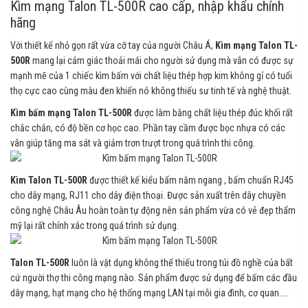
Kìm mạng Talon TL-500R cao cấp, nhập khẩu chính
hãng
Với thiết kế nhỏ gọn rất vừa cỡ tay của người Châu Á,
Kìm mạng Talon TL-
500R
mang lại cảm giác thoải mái cho người sử dụng mà vẫn có được sự
mạnh mẽ của 1 chiếc kìm bấm với chất liệu thép hợp kim không gỉ có tuổi
thọ cực cao cùng màu đen khiến nó không thiếu sư tinh tế và nghệ thuật.
Kìm bấm mạng Talon TL-500R
được làm bằng chất liệu thép đúc khối rất
chắc chắn, có độ bền cơ học cao. Phần tay cầm được bọc nhựa có các
vân giúp tăng ma sát và giảm trơn trượt trong quá trình thi công.
Kìm Talon TL-500R
được thiết kế kiểu bấm nằm ngang , bấm chuẩn RJ45
cho dây mạng, RJ11 cho dây điện thoại. Được sản xuất trên dây chuyền
công nghệ Châu Âu hoàn toàn tự động nên sản phẩm vừa có vẻ đẹp thẩm
mỹ lại rất chính xác trong quá trình sử dụng.
Talon TL-500R
luôn là vật dụng không thể thiếu trong túi đồ nghề của bất
cứ người thợ thi công mạng nào. Sản phẩm được sử dụng để bấm các đầu
dây mạng, hạt mạng cho hệ thống mạng LAN tại mỗi gia đình, cơ quan…..