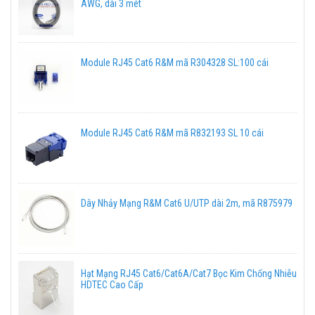
AWG, dài 3 mét
Module RJ45 Cat6 R&M mã R304328 SL:100 cái
Module RJ45 Cat6 R&M mã R832193 SL 10 cái
Dây Nhảy Mạng R&M Cat6 U/UTP dài 2m, mã R875979
Hạt Mạng RJ45 Cat6/Cat6A/Cat7 Bọc Kim Chống Nhiễu
HDTEC Cao Cấp