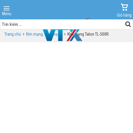
Menu
Giỏ hàng
Tìm
kiếm
Trang chủ
Kìm mạng, Test mạng
Kìm mạng Talon TL-500R
cho: