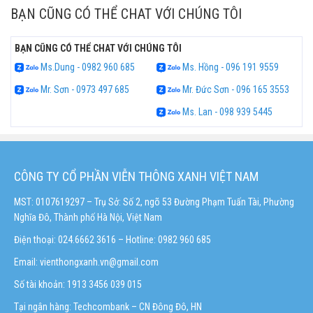
BẠN CŨNG CÓ THỂ CHAT VỚI CHÚNG TÔI
BẠN CŨNG CÓ THỂ CHAT VỚI CHÚNG TÔI
Ms.Dung - 0982 960 685
Ms. Hồng - 096 191 9559
Mr. Sơn - 0973 497 685
Mr. Đức Sơn - 096 165 3553
Ms. Lan - 098 939 5445
CÔNG TY CỔ PHẦN VIỄN THÔNG XANH VIỆT NAM
MST: 0107619297 – Trụ Sở: Số 2, ngõ 53 Đường Phạm Tuấn Tài, Phường
Nghĩa Đô, Thành phố Hà Nội, Việt Nam
Điện thoại: 024.6662 3616 – Hotline:
0982 960 685
Email:
vienthongxanh.vn@gmail.com
Số tài khoản: 1913 3456 039 015
Tại ngân hàng: Techcombank – CN Đông Đô, HN