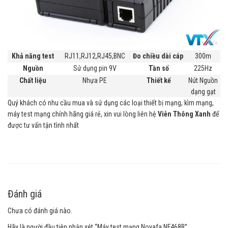
Khả năng test
RJ11,RJ12,RJ45,BNC
Đo chiều dài cáp
300m
Nguồn
Sử dụng pin 9V
Tần số
225Hz
Chất liệu
Nhựa PE
Thiết kế
Nút Nguồn
dạng gạt
Quý khách có nhu cầu mua và sử dụng các loại thiết bị mạng, kìm mạng,
máy test mạng chính hãng giá rẻ, xin vui lòng liên hệ
Viễn Thông Xanh
để
được tư vấn tận tình nhất
Đánh giá
Chưa có đánh giá nào.
Hãy là người đầu tiên nhận xét “Máy test mạng Noyafa NF468B”