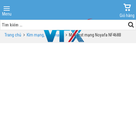
Menu
Giỏ hàng
Tìm
kiếm
Trang chủ
Kìm mạng, Test mạng
Máy test mạng Noyafa NF468B
cho: