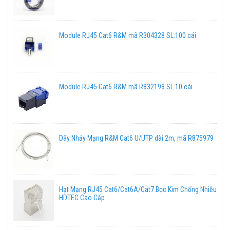
Module RJ45 Cat6 R&M mã R304328 SL:100 cái
Module RJ45 Cat6 R&M mã R832193 SL 10 cái
Dây Nhảy Mạng R&M Cat6 U/UTP dài 2m, mã R875979
Hạt Mạng RJ45 Cat6/Cat6A/Cat7 Bọc Kim Chống Nhiễu
HDTEC Cao Cấp