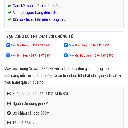
Cam kết sản phẩm chính hãng
Miễn phí giao hàng đến 10km
Đổi trả - hoàn tiền nếu không thích
BẠN CŨNG CÓ THỂ CHAT VỚI CHÚNG TÔI
Ms.Dung - 0982 960 685
Ms. Hồng - 096 191 9559
Mr. Sơn - 0973 497 685
Mr. Đức Sơn - 096 165 3553
Máy test mạng Noyafa NF468B với thiết kế tuy đơn giản những có nhiều
tính năng nổi trội , mẫu mã đẹp là sự lựa chọn tốt nhất cho giới kỹ thuật vì
hiệu năng quá ổn của nó
Khả năng test RJ11,RJ12,RJ45,BNC
Nguồn Sử dụng pin 9V
Đo chiều dài cáp 300m
Tần số 225Hz