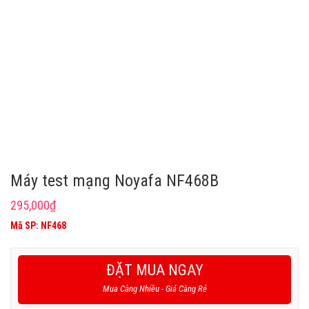
Máy test mạng Noyafa NF468B
295,000
₫
Mã SP: NF468
ĐẶT MUA NGAY
Mua Càng Nhiều - Giá Càng Rẻ