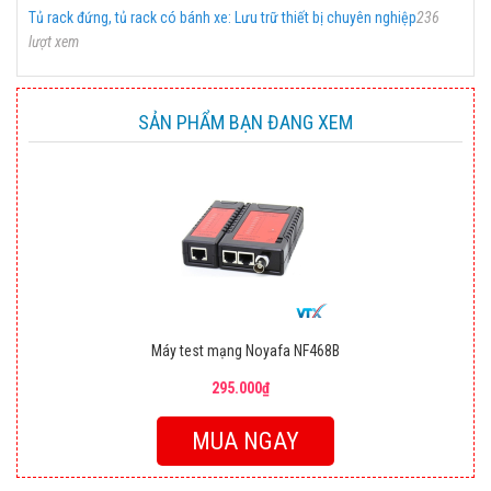
Tủ rack đứng, tủ rack có bánh xe: Lưu trữ thiết bị chuyên nghiệp
236
lượt xem
SẢN PHẨM BẠN ĐANG XEM
Máy test mạng Noyafa NF468B
295.000₫
MUA NGAY