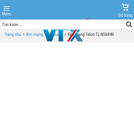
Menu
Giỏ hàng
Tìm
kiếm
Trang chủ
Kìm mạng, Test mạng
Kìm mạng Talon TL-N5684R
cho: