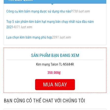
Công cụ kìm bấm mạng được sử dụng như nào?
738 lượt xem
Top 5 sản phẩm kìm bấm hạt mạng bán chạy nhất nửa đầu năm
2021
4071 lượt xem
Lựa chọn kìm bấm mạng phù hợp
2391 lượt xem
SẢN PHẨM BẠN ĐANG XEM
Kìm mạng Talon TL-N5684R
350.000₫
MUA NGAY
BẠN CŨNG CÓ THỂ CHAT VỚI CHÚNG TÔI