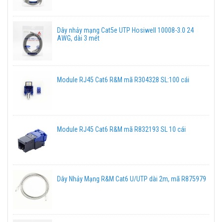
Dây nhảy mạng Cat5e UTP Hosiwell 10008-3.0 24
AWG, dài 3 mét
Module RJ45 Cat6 R&M mã R304328 SL:100 cái
Module RJ45 Cat6 R&M mã R832193 SL 10 cái
Dây Nhảy Mạng R&M Cat6 U/UTP dài 2m, mã R875979