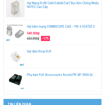
Hạt Mạng RJ45 Cat6/Cat6A/Cat7 Bọc Kim Chống Nhiễu
HDTEC Cao Cấp
Hạt bấm mạng COMMSCOPE Cat5 – PN: 6-554720-3
540.000₫
650.000₫
-17%
Hạt điện thoại RJ9
Phụ kiện PoE Accessories Acorid PN: NP-300G-bt
TIN LIÊN QUAN