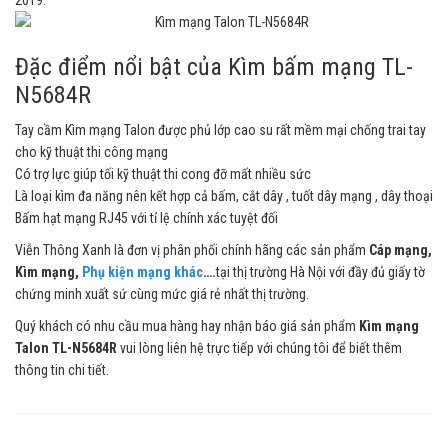
2019.
Đặc điểm nổi bật của Kìm bấm mạng TL-
N5684R
Tay cầm Kìm mạng Talon được phủ lớp cao su rất mềm mại chống trai tay
cho kỹ thuật thi công mạng
Có trợ lực giúp tối kỹ thuật thi cong đỡ mất nhiều sức
Là loại kìm đa năng nên kết hợp cả bấm, cắt dây , tuốt dây mạng , dây thoại
Bấm hạt mạng RJ45 với tỉ lệ chính xác tuyệt đối
Viễn Thông Xanh là đơn vị phân phối chính hãng các sản phẩm
Cáp mạng,
Kìm mạng,
Phụ kiện mạng khác
….
tại thị trường Hà Nội với đầy đủ giấy tờ
chứng minh xuất sứ cùng mức giá rẻ nhất thị trường.
Quý khách có nhu cầu mua hàng hay nhận báo giá sản phẩm
Kìm mạng
Talon TL-N5684R
vui lòng liên hệ trực tiếp với chúng tôi để biết thêm
thông tin chi tiết.