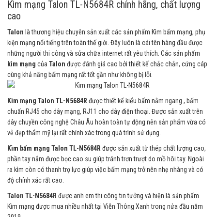
Kìm mạng Talon TL-N5684R chính hãng, chất lượng
cao
Talon
là thương hiệu chuyên sản xuất các sản phẩm Kìm bấm mạng, phụ
kiện mạng nổi tiếng trên toàn thế giới. Đây luôn là cái tên hàng đầu được
những người thi công và sửa chữa internet rất yêu thích. Các sản phẩm
kìm mạng
của
Talon
được đánh giá cao bởi thiết kế chắc chắn, cứng cáp
cùng khả năng bấm mạng rất tốt gần như không bị lỗi.
Kìm mạng Talon TL-N5684R
được thiết kế kiểu bấm nằm ngang , bấm
chuẩn RJ45 cho dây mạng, RJ11 cho dây điện thoại. Được sản xuất trên
dây chuyền công nghệ Châu Âu hoàn toàn tự động nên sản phẩm vừa có
vẻ đẹp thẩm mỹ lại rất chính xác trong quá trình sử dụng.
Kìm bấm mạng Talon TL-N5684R
được sản xuất từ thép chất lượng cao,
phần tay nắm được bọc cao su giúp tránh trơn trượt do mồ hôi tay. Ngoài
ra kìm còn có thanh trợ lực giúp việc bấm mạng trở nên nhẹ nhàng và có
độ chính xác rất cao.
Talon TL-N5684R
được anh em thi công tin tưởng và hiện là sản phẩm
Kìm mạng được mua nhiều nhất tại Viễn Thông Xanh trong nửa đầu năm