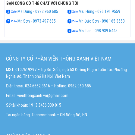
BẠN CŨNG CÓ THỂ CHAT VỚI CHÚNG TÔI
Ms.Dung - 0982 960 685
Ms. Hồng - 096 191 9559
Mr. Sơn - 0973 497 685
Mr. Đức Sơn - 096 165 3553
Ms. Lan - 098 939 5445
CÔNG TY CỔ PHẦN VIỄN THÔNG XANH VIỆT NAM
MST: 0107619297 – Trụ Sở: Số 2, ngõ 53 Đường Phạm Tuấn Tài, Phường
Nghĩa Đô, Thành phố Hà Nội, Việt Nam
Điện thoại: 024.6662 3616 – Hotline:
0982 960 685
Email:
vienthongxanh.vn@gmail.com
Số tài khoản: 1913 3456 039 015
Tại ngân hàng: Techcombank – CN Đông Đô, HN