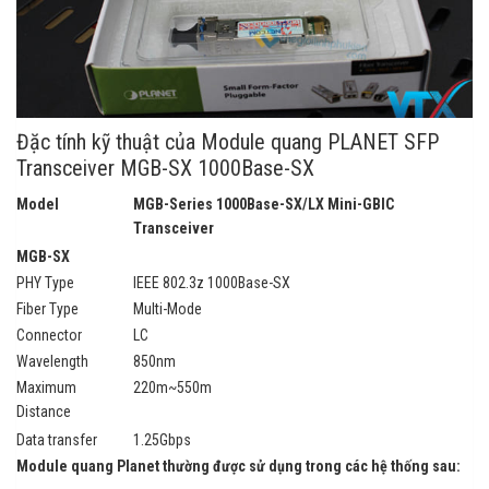
Đặc tính kỹ thuật của Module quang PLANET SFP
Transceiver MGB-SX 1000Base-SX
Model
MGB-Series 1000Base-SX/LX Mini-GBIC
Transceiver
MGB-SX
PHY Type
IEEE 802.3z 1000Base-SX
Fiber Type
Multi-Mode
Connector
LC
Wavelength
850nm
Maximum
220m~550m
Distance
Data transfer
1.25Gbps
Module quang Planet thường được sử dụng trong các hệ thống sau: