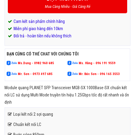
Mua Càng Nhiều - Giá Càng Rẻ
Cam kết sản phẩm chính hãng
Miễn phí giao hàng đến 10km
Đổi trả - hoàn tiền nếu không thích
BẠN CŨNG CÓ THỂ CHAT VỚI CHÚNG TÔI
Ms.Dung - 0982 960 685
Ms. Hồng - 096 191 9559
Mr. Sơn - 0973 497 685
Mr. Đức Sơn - 096 165 3553
Module quang PLANET SFP Transceiver MGB-SX 1000Base-SX chuẩn kết
nối LC sử dụng Multi Mode truyền tín hiệu 1.25Gbps tốc độ rất nhanh và ổn
định
Loại kết nối 2 sợi quang
Chuẩn kết nối LC
Bước sóng 850nm