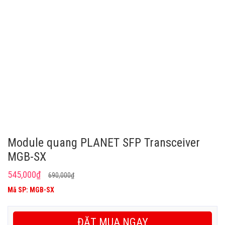
Module quang PLANET SFP Transceiver
MGB-SX
Giá
Giá
545,000
₫
690,000
₫
gốc
hiện
Mã SP: MGB-SX
là:
tại
690,000₫.
là:
ĐẶT MUA NGAY
545,000₫.