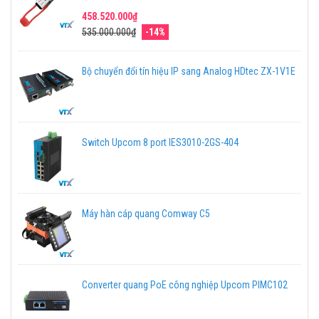
458.520.000₫
535.000.000₫
-14%
Bộ chuyển đổi tín hiệu IP sang Analog HDtec ZX-1V1E
Switch Upcom 8 port IES3010-2GS-404
Máy hàn cáp quang Comway C5
Converter quang PoE công nghiệp Upcom PIMC102