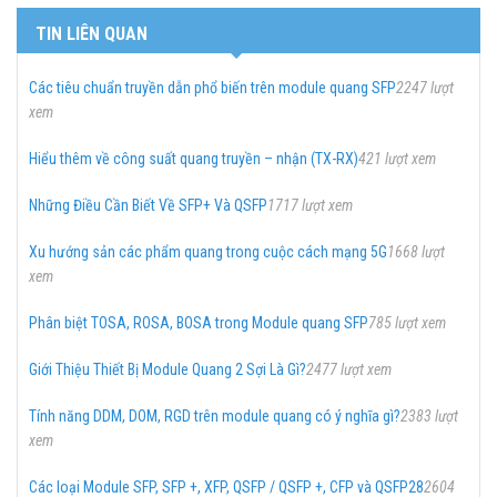
TIN LIÊN QUAN
Các tiêu chuẩn truyền dẫn phổ biến trên module quang SFP
2247 lượt
xem
Hiểu thêm về công suất quang truyền – nhận (TX-RX)
421 lượt xem
Những Điều Cần Biết Về SFP+ Và QSFP
1717 lượt xem
Xu hướng sản các phẩm quang trong cuộc cách mạng 5G
1668 lượt
xem
Phân biệt TOSA, ROSA, BOSA trong Module quang SFP
785 lượt xem
Giới Thiệu Thiết Bị Module Quang 2 Sợi Là Gì?
2477 lượt xem
Tính năng DDM, DOM, RGD trên module quang có ý nghĩa gì?
2383 lượt
xem
Các loại Module SFP, SFP +, XFP, QSFP / QSFP +, CFP và QSFP28
2604