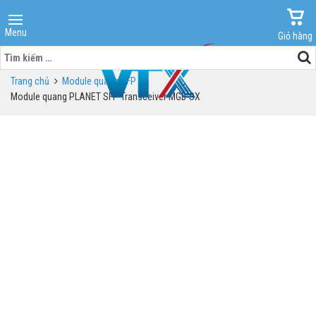
Menu
Giỏ hàng
Tìm
kiếm
Trang chủ
Module quang SFP
cho:
Module quang PLANET SFP Transceiver MGB-SX