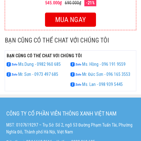
545.000₫
690.000₫
-21%
MUA NGAY
BẠN CŨNG CÓ THỂ CHAT VỚI CHÚNG TÔI
BẠN CŨNG CÓ THỂ CHAT VỚI CHÚNG TÔI
Ms.Dung - 0982 960 685
Ms. Hồng - 096 191 9559
Mr. Sơn - 0973 497 685
Mr. Đức Sơn - 096 165 3553
Ms. Lan - 098 939 5445
CÔNG TY CỔ PHẦN VIỄN THÔNG XANH VIỆT NAM
MST: 0107619297 – Trụ Sở: Số 2, ngõ 53 Đường Phạm Tuấn Tài, Phường
Nghĩa Đô, Thành phố Hà Nội, Việt Nam