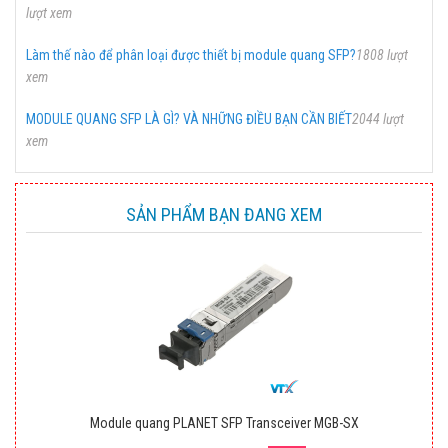
lượt xem
Làm thế nào để phân loại được thiết bị module quang SFP?
1808 lượt
xem
MODULE QUANG SFP LÀ GÌ? VÀ NHỮNG ĐIỀU BẠN CẦN BIẾT
2044 lượt
xem
SẢN PHẨM BẠN ĐANG XEM
Module quang PLANET SFP Transceiver MGB-SX