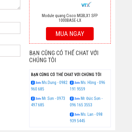
Module quang Cisco MGBLX1 SFP
1000BASE-LX
MUA NGAY
BẠN CŨNG CÓ THỂ CHAT VỚI
CHÚNG TÔI
BẠN CŨNG CÓ THỂ CHAT VỚI CHÚNG TÔI
Ms.Dung - 0982
Ms. Hồng - 096
960 685
191 9559
Mr. Sơn - 0973
Mr. Đức Sơn -
497 685
096 165 3553
Ms. Lan - 098
939 5445