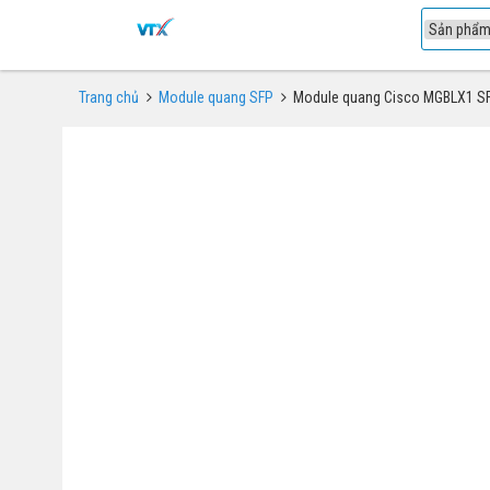
1
Trang chủ
Module quang SFP
Module quang Cisco MGBLX1 S