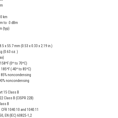
nm
10 km
Bm to -3 dBm
m (typ)
m
8.5 x 55.7 mm (0.53 x 0.33 x 2.19 in.)
g (0.63 oz. )
ax)
 158ºF (0º to 70ºC)
o 185ºF (-40º to 85ºC)
o 85% noncondensing
 90% noncondensing
rt 15 Class B
2 Class B (CISPR 22B)
lass B
 CFR 1040.10 and 1040.11
0, EN (IEC) 60825-1,2