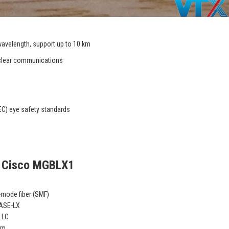
wavelength, support up to 10 km
r clear communications
EC) eye safety standards
g Cisco MGBLX1
-mode fiber (SMF)
ASE-LX
 LC
nm