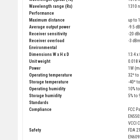
Wavelength range (Rx)
1310 
Performance
Maximum distance
up to 
Average output power
-9.5 d
Receiver sensitivity
-20 dB
Receiver overload
-3 dB
Environmental
Dimensions
W x H x D
13.4 x 
Unit weight
0.018 k
Power
1W (m
Operating temperature
32º to
Storage temperature
-40º t
Operating humidity
10% t
Storage humidity
5% to
Standards
Compliance
FCC Pa
EN5502
VCCI C
Safety
FDA 21
EN6095