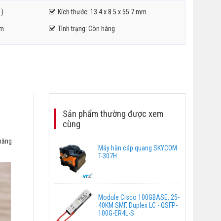
 )
Kích thước: 13.4 x 8.5 x 55.7 mm
km
Tình trạng: Còn hàng
Sản phẩm thường được xem
cùng
năng
Máy hàn cáp quang SKYCOM
T-307H
Module Cisco 100GBASE, 25-
40KM SMF, Duplex LC - QSFP-
100G-ER4L-S