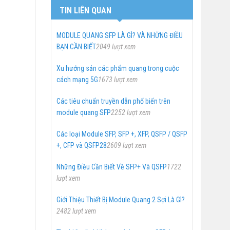
TIN LIÊN QUAN
MODULE QUANG SFP LÀ GÌ? VÀ NHỮNG ĐIỀU
BẠN CẦN BIẾT
2049 lượt xem
Xu hướng sản các phẩm quang trong cuộc
cách mạng 5G
1673 lượt xem
Các tiêu chuẩn truyền dẫn phổ biến trên
module quang SFP
2252 lượt xem
Các loại Module SFP, SFP +, XFP, QSFP / QSFP
+, CFP và QSFP28
2609 lượt xem
Những Điều Cần Biết Về SFP+ Và QSFP
1722
lượt xem
Giới Thiệu Thiết Bị Module Quang 2 Sợi Là Gì?
2482 lượt xem