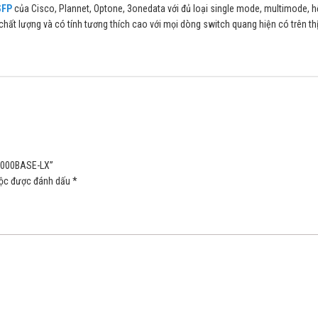
SFP
của Cisco, Plannet, Optone, 3onedata với đủ loại single mode, multimode, h
t lượng và có tính tương thích cao với mọi dòng switch quang hiện có trên thị
 1000BASE-LX”
uộc được đánh dấu
*