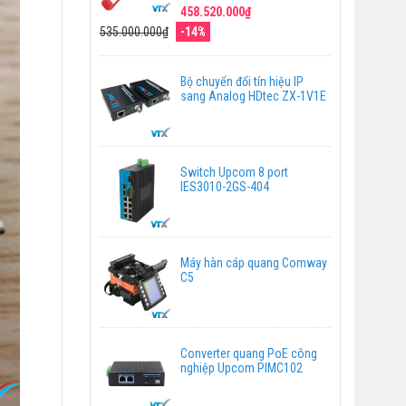
458.520.000₫
535.000.000₫
-14%
Bộ chuyển đổi tín hiệu IP
sang Analog HDtec ZX-1V1E
Switch Upcom 8 port
IES3010-2GS-404
Máy hàn cáp quang Comway
C5
Converter quang PoE công
nghiệp Upcom PIMC102