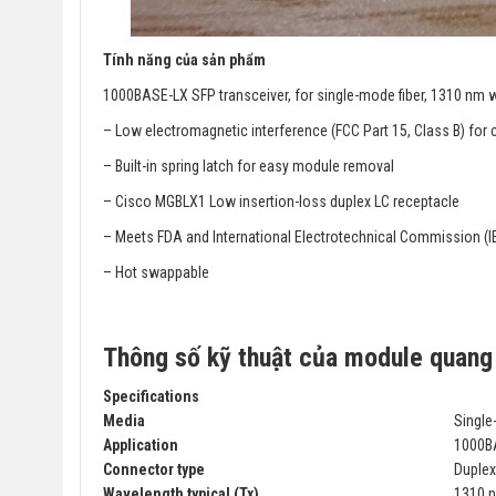
Tính năng của sản phẩm
1000BASE-LX SFP transceiver, for single-mode fiber, 1310 nm 
– Low electromagnetic interference (FCC Part 15, Class B) fo
– Built-in spring latch for easy module removal
– Cisco MGBLX1 Low insertion-loss duplex LC receptacle
– Meets FDA and International Electrotechnical Commission (I
– Hot swappable
Thông số kỹ thuật của module quan
Specifications
Media
Single
Application
1000B
Connector type
Duplex
Wavelength typical (Tx)
1310 