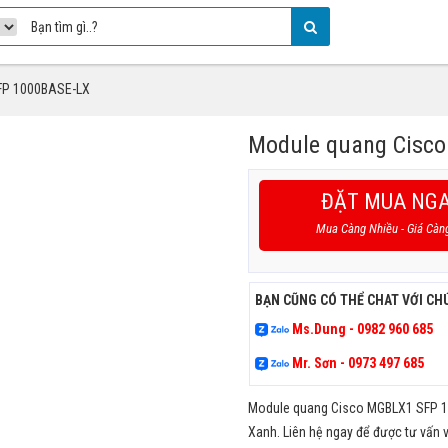
FP 1000BASE-LX
Module quang Cisc
ĐẶT MUA NG
Mua Càng Nhiều - Giá Càn
BẠN CŨNG CÓ THỂ CHAT VỚI CH
Ms.Dung - 0982 960 685
Mr. Sơn - 0973 497 685
Module quang Cisco MGBLX1 SFP 100
Xanh. Liên hệ ngay để được tư vấn v