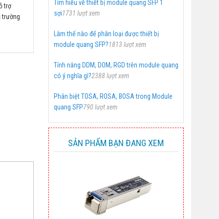
Tìm hiểu về thiết bị module quang SFP 1
ỗ trợ
sợi
1731 lượt xem
 trường
Làm thế nào để phân loại được thiết bị
module quang SFP?
1813 lượt xem
Tính năng DDM, DOM, RGD trên module quang
có ý nghĩa gì?
2388 lượt xem
Phân biệt TOSA, ROSA, BOSA trong Module
quang SFP
790 lượt xem
SẢN PHẨM BẠN ĐANG XEM