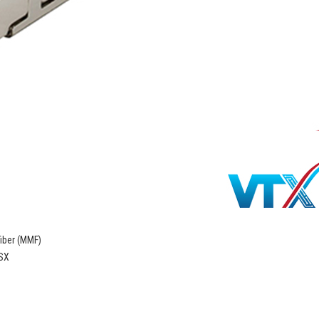
iber (MMF)
SX
m