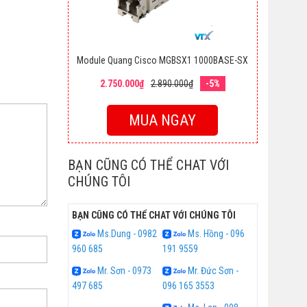
Module Quang Cisco MGBSX1 1000BASE-SX
2.750.000₫
2.890.000₫
-5%
MUA NGAY
BẠN CŨNG CÓ THỂ CHAT VỚI
CHÚNG TÔI
BẠN CŨNG CÓ THỂ CHAT VỚI CHÚNG TÔI
Ms.Dung - 0982
Ms. Hồng - 096
960 685
191 9559
Mr. Sơn - 0973
Mr. Đức Sơn -
497 685
096 165 3553