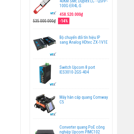
40KM SMF, Duplex LC - QSFP-
100G-ER4L-S
458.520.000₫
535.000.000₫
-14%
Bộ chuyển đổi tín hiệu IP
sang Analog HDtec ZX-1V1E
Switch Upcom 8 port
IES3010-2GS-404
Máy hàn cáp quang Comway
C5
Converter quang PoE công
nghiệp Upcom PIMC102