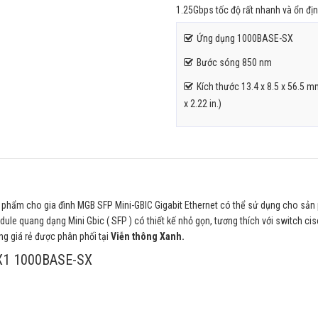
1.25Gbps tốc độ rất nhanh và ổn đị
Ứng dụng 1000BASE-SX
Bước sóng 850 nm
Kích thước 13.4 x 8.5 x 56.5 m
x 2.22 in.)
phẩm cho gia đình MGB SFP Mini-GBIC Gigabit Ethernet có thể sử dụng cho sả
dule quang dạng Mini Gbic ( SFP ) có thiết kế nhỏ gọn, tương thích với switch ci
g giá rẻ được phân phối tại
Viễn thông Xanh.
SX1 1000BASE-SX