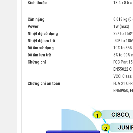
Kích thước
13.4 x 8.5 x
Cân nặng
0.018 kg (0.
Power
1W (max)
Nhiệt độ sử dụng
32º to 158º
Nhiệt độ lưu trữ
-40º to 185
Độ ẩm sử dụng
10% to 85%
Độ ẩm lưu trữ
5% to 90% 
Chứng chỉ
FCC Part 15
EN55022 Cl
VCCI Class 
Chứng chỉ an toàn
FDA 21 CFR
EN60950, EN