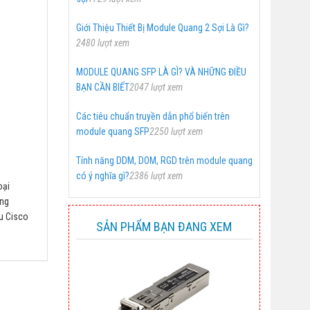
Giới Thiệu Thiết Bị Module Quang 2 Sợi Là Gì?
2480 lượt xem
MODULE QUANG SFP LÀ GÌ? VÀ NHỮNG ĐIỀU
BẠN CẦN BIẾT
2047 lượt xem
Các tiêu chuẩn truyền dẫn phổ biến trên
module quang SFP
2250 lượt xem
Tính năng DDM, DOM, RGD trên module quang
có ý nghĩa gì?
2386 lượt xem
oại
òng
ệu Cisco
SẢN PHẨM BẠN ĐANG XEM