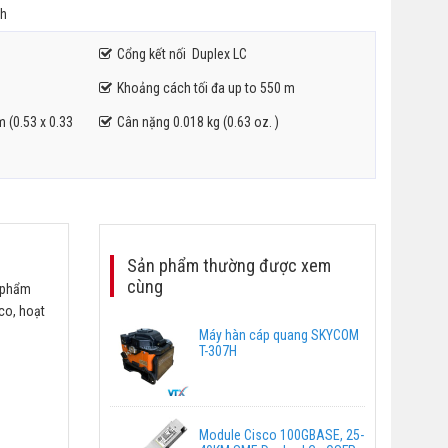
nh
Cổng kết nối Duplex LC
Khoảng cách tối đa up to 550 m
m (0.53 x 0.33
Cân nặng 0.018 kg (0.63 oz. )
Sản phẩm thường được xem
cùng
n phẩm
sco, hoạt
Máy hàn cáp quang SKYCOM
T-307H
Module Cisco 100GBASE, 25-