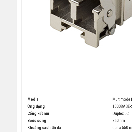
Media
Multimode f
Ứng dụng
1000BASE-
Cổng kết nối
Duplex LC
Bước sóng
850 nm
Khoảng cách tối đa
up to 550 