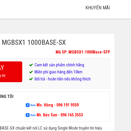
KHUYẾN MÃI
o MGBSX1 1000BASE-SX
Mã SP: MGBSX1-1000Base-SFP
Cam kết sản phẩm chính hãng
AY
Miễn phí giao hàng đến 10km
000₫.
g Rẻ
Đổi trả - hoàn tiền nếu không thích
000₫.
ÚNG TÔI
Ms. Hồng - 096 191 9559
Mr. Đức Sơn - 096 165 3553
SE-SX chuẩn kết nối LC sử dụng Single Mode truyền tín hiệu