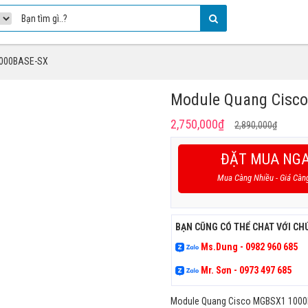
1000BASE-SX
Module Quang Cisc
Giá
Giá
2,750,000
₫
2,890,000
₫
gốc
hiện
là:
tại
ĐẶT MUA NG
2,890,
là:
Mua Càng Nhiều - Giá Càn
2,750,
BẠN CŨNG CÓ THỂ CHAT VỚI CH
Ms.Dung - 0982 960 685
Mr. Sơn - 0973 497 685
Module Quang Cisco MGBSX1 1000BA