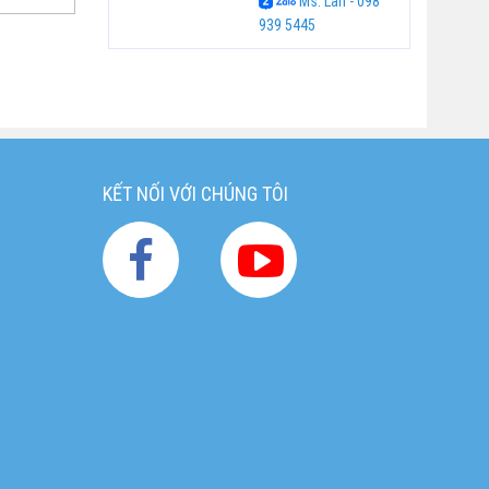
Ms. Lan - 098
939 5445
KẾT NỐI VỚI CHÚNG TÔI
g