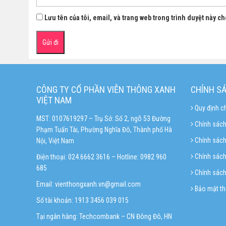
Lưu tên của tôi, email, và trang web trong trình duyệt này cho
CÔNG TY CỔ PHẦN VIỄN THÔNG XANH
CHÍNH S
VIỆT NAM
Quy định c
MST: 0107619297 – Trụ Sở: Số 2, ngõ 53 Đường
Chính sách
Phạm Tuấn Tài, Phường Nghĩa Đô, Thành phố Hà
Chính sác
Nội, Việt Nam
Chính sách 
Điện thoại: 024.6662 3616 – Hotline:
0982 960
685
Chính sách
Email:
vienthongxanh.vn@gmail.com
Bảo mật th
Số tài khoản: 1913 3456 039 015
Tại ngân hàng: Techcombank – CN Đông Đô, HN