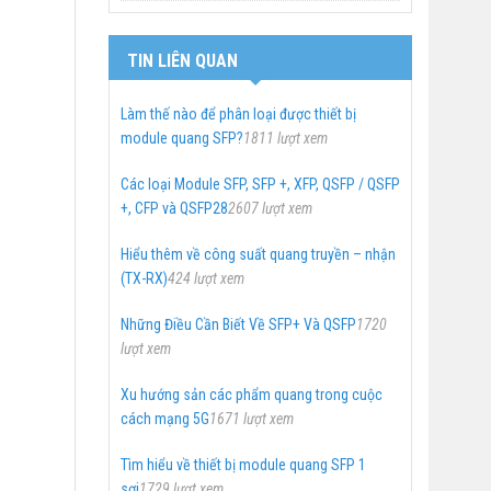
TIN LIÊN QUAN
Làm thế nào để phân loại được thiết bị
module quang SFP?
1811 lượt xem
Các loại Module SFP, SFP +, XFP, QSFP / QSFP
+, CFP và QSFP28
2607 lượt xem
Hiểu thêm về công suất quang truyền – nhận
(TX-RX)
424 lượt xem
Những Điều Cần Biết Về SFP+ Và QSFP
1720
lượt xem
Xu hướng sản các phẩm quang trong cuộc
cách mạng 5G
1671 lượt xem
Tìm hiểu về thiết bị module quang SFP 1
sợi
1729 lượt xem