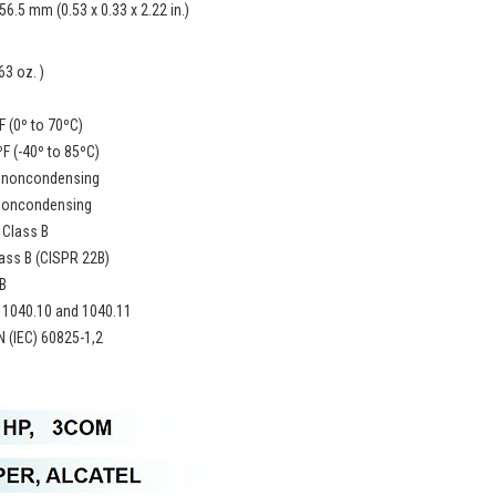
 56.5 mm (0.53 x 0.33 x 2.22 in.)
63 oz. )
F (0º to 70ºC)
ºF (-40º to 85ºC)
 noncondensing
noncondensing
 Class B
ass B (CISPR 22B)
B
 1040.10 and 1040.11
 (IEC) 60825-1,2