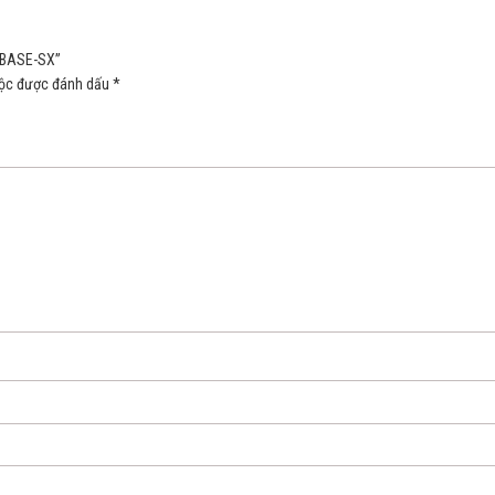
0BASE-SX”
uộc được đánh dấu
*