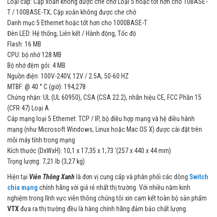
Loại cáp: Cặp xoắn không được che chở Loại 5 hoặc tốt hơn cho 10BASE-
T / 100BASE-TX; Cặp xoắn không được che chở
Danh mục 5 Ethernet hoặc tốt hơn cho 1000BASE-T
Đèn LED: Hệ thống, Liên kết / Hành động, Tốc độ
Flash: 16 MB
CPU: bộ nhớ 128 MB
Bộ nhớ đệm gói: 4 MB
Nguồn điện: 100V-240V, 12V / 2.5A, 50-60 HZ
MTBF: @ 40 ° C (giờ): 194,278
Chứng nhận: UL (UL 60950), CSA (CSA 22.2), nhãn hiệu CE, FCC Phần 15
(CFR 47) Loại A
Cáp mạng loại 5 Ethernet: TCP / IP, bộ điều hợp mạng và hệ điều hành
mạng (như Microsoft Windows, Linux hoặc Mac OS X) được cài đặt trên
mỗi máy tính trong mạng
Kích thước (DxWxH): 10,1 x 17,35 x 1,73 ‘(257 x 440 x 44 mm)
Trọng lượng: 7,21 lb (3,27 kg)
Hiện tại
Viễn Thông Xanh
là đơn vị cung cấp và phân phối các dòng
Switch
chia mạng
chính hãng với giá rẻ nhất thị trường. Với nhiều năm kinh
nghiệm trong lĩnh vực viễn thông chúng tôi xin cam kết toàn bộ sản phẩm
VTX
đưa ra thị trường đều là hàng chính hãng đảm bảo chất lượng.