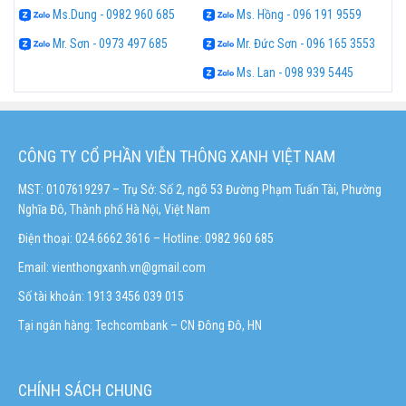
Ms.Dung - 0982 960 685
Ms. Hồng - 096 191 9559
Mr. Sơn - 0973 497 685
Mr. Đức Sơn - 096 165 3553
Ms. Lan - 098 939 5445
CÔNG TY CỔ PHẦN VIỄN THÔNG XANH VIỆT NAM
MST: 0107619297 – Trụ Sở: Số 2, ngõ 53 Đường Phạm Tuấn Tài, Phường
Nghĩa Đô, Thành phố Hà Nội, Việt Nam
Điện thoại: 024.6662 3616 – Hotline:
0982 960 685
Email:
vienthongxanh.vn@gmail.com
Số tài khoản: 1913 3456 039 015
Tại ngân hàng: Techcombank – CN Đông Đô, HN
CHÍNH SÁCH CHUNG