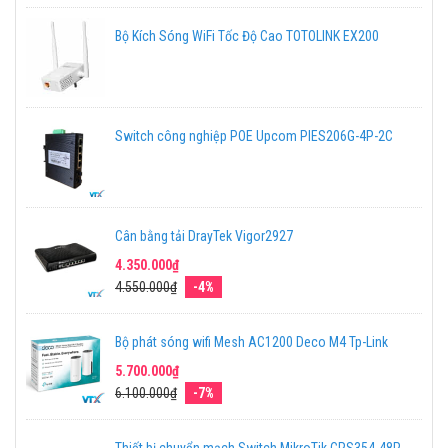
Bộ Kích Sóng WiFi Tốc Độ Cao TOTOLINK EX200
Switch công nghiệp POE Upcom PIES206G-4P-2C
Cân bằng tải DrayTek Vigor2927
4.350.000₫
4.550.000₫
-4%
Bộ phát sóng wifi Mesh AC1200 Deco M4 Tp-Link
5.700.000₫
6.100.000₫
-7%
Thiết bị chuyển mạch Switch MikroTik CRS354-48P-