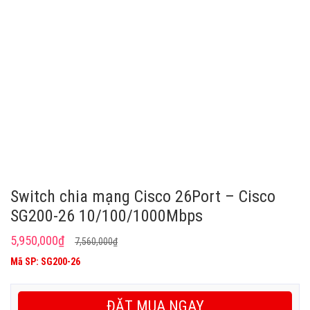
Switch chia mạng Cisco 26Port – Cisco
SG200-26 10/100/1000Mbps
Giá
Giá
5,950,000
₫
7,560,000
₫
gốc
hiện
Mã SP: SG200-26
là:
tại
7,560,000₫.
là:
ĐẶT MUA NGAY
5,950,000₫.