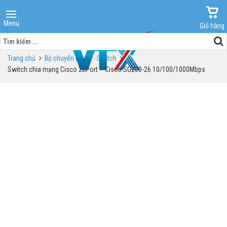
Menu
Giỏ hàng
Tìm
kiếm
Trang chủ
Bộ chuyển mạch - Switch
cho:
Switch chia mạng Cisco 26Port – Cisco SG200-26 10/100/1000Mbps