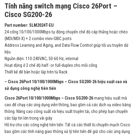
Tính năng switch mạng Cisco 26Port –
Cisco SG200-26
Part number: SLM2024T-EU
24 cổng 10/100/1000Mbps tự động chuyển chế độ cáp thẳng hoặc chéo
(MDI/MDI-X) + 2 combo mini-GBIC ports
Address Learning and Aging, and Data Flow Control giúp tối ưu truyền dữ
liệu
Nguồn điện: 110-240VAC, 50-60 Hz, internal
Hoạt động ở 2 chế độ half- or full-duplex cho mỗi cổng
Thiết kế để bàn hoặc lắp trên tủ Rack
– Cisco 26Port 10/100/1000Mbps – Cisco SG200-26 hiệu suất cao và
sử dụng công nghệ tiên tiến
Cisco 26Port 10/100/1000Mbps – Cisco SG200-26
mang hiệu suất mà
cao để chạy các ứng dụng viễn thông, bao gồm cả các dịch vụ video băng
thông. Nâng cao công suất và hiệu suất truyền tải, cho phép bạn chuyển
các tập tin lớn trong vài giây
Hỗ trợ cho các công nghệ tiên tiến: Tất cả các thiết bị chuyển mạch Cisco
bao gồm các tính năng giao thông xử lý tiên tiến để giữ cho các ứng dụng