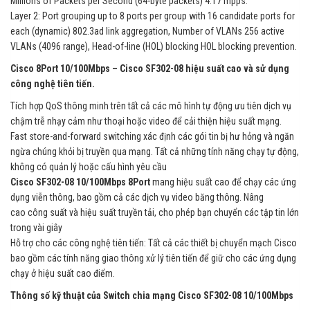
Millions of Packets per Second (64-byte packets) 4.17 mpps.
Layer 2: Port grouping up to 8 ports per group with 16 candidate ports for
each (dynamic) 802.3ad link aggregation, Number of VLANs 256 active
VLANs (4096 range), Head-of-line (HOL) blocking HOL blocking prevention.
Cisco 8Port 10/100Mbps – Cisco SF302-08 hiệu suất cao và sử dụng
công nghệ tiên tiến.
Tích hợp QoS thông minh trên tất cả các mô hình tự động ưu tiên dịch vụ
chậm trễ nhạy cảm như thoại hoặc video để cải thiện hiệu suất mạng.
Fast store-and-forward switching xác định các gói tin bị hư hỏng và ngăn
ngừa chúng khỏi bị truyền qua mạng. Tất cả những tính năng chạy tự động,
không có quản lý hoặc cấu hình yêu cầu
Cisco SF302-08
10/100Mbps
8Port
mang hiệu suất cao để chạy các ứng
dụng viễn thông, bao gồm cả các dịch vụ video băng thông. Nâng
cao công suất và hiệu suất truyền tải, cho phép bạn chuyển các tập tin lớn
trong vài giây
Hỗ trợ cho các công nghệ tiên tiến: Tất cả các thiết bị chuyển mạch Cisco
bao gồm các tính năng giao thông xử lý tiên tiến để giữ cho các ứng dụng
chạy ở hiệu suất cao điểm.
Thông số kỹ thuật của Switch chia mạng Cisco SF302-08 10/100Mbps