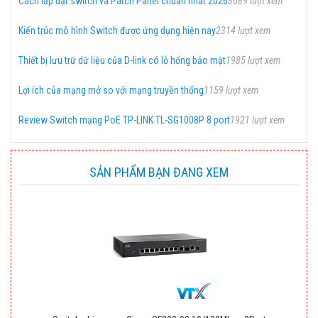
Cách lắp đặt switch và Patch Panel chuẩn nhất 2026
3089 lượt xem
Kiến trúc mô hình Switch được ứng dụng hiện nay
2314 lượt xem
Thiết bị lưu trữ dữ liệu của D-link có lỗ hổng bảo mật
1985 lượt xem
Lợi ích của mạng mở so với mạng truyền thống
1159 lượt xem
Review Switch mạng PoE TP-LINK TL-SG1008P 8 port
1921 lượt xem
SẢN PHẨM BẠN ĐANG XEM