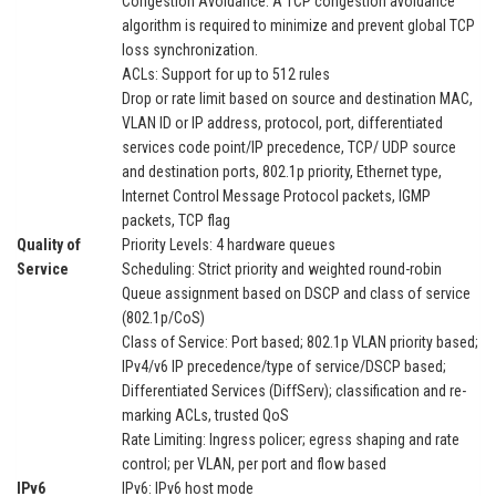
Congestion Avoidance: A TCP congestion avoidance
algorithm is required to minimize and prevent global TCP
loss synchronization.
ACLs: Support for up to 512 rules
Drop or rate limit based on source and destination MAC,
VLAN ID or IP address, protocol, port, differentiated
services code point/IP precedence, TCP/ UDP source
and destination ports, 802.1p priority, Ethernet type,
Internet Control Message Protocol packets, IGMP
packets, TCP flag
Quality of
Priority Levels: 4 hardware queues
Service
Scheduling: Strict priority and weighted round-robin
Queue assignment based on DSCP and class of service
(802.1p/CoS)
Class of Service: Port based; 802.1p VLAN priority based;
IPv4/v6 IP precedence/type of service/DSCP based;
Differentiated Services (DiffServ); classification and re-
marking ACLs, trusted QoS
Rate Limiting: Ingress policer; egress shaping and rate
control; per VLAN, per port and flow based
IPv6
IPv6: IPv6 host mode