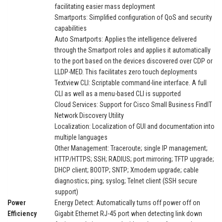
facilitating easier mass deployment
Smartports: Simplified configuration of QoS and security
capabilities
Auto Smartports: Applies the intelligence delivered
through the Smartport roles and applies it automatically
to the port based on the devices discovered over CDP or
LLDP-MED. This facilitates zero touch deployments
Textview CLI: Scriptable command-line interface. A full
CLI as well as a menu-based CLI is supported
Cloud Services: Support for Cisco Small Business FindIT
Network Discovery Utility
Localization: Localization of GUI and documentation into
multiple languages
Other Management: Traceroute; single IP management;
HTTP/HTTPS; SSH; RADIUS; port mirroring; TFTP upgrade;
DHCP client; BOOTP; SNTP; Xmodem upgrade; cable
diagnostics; ping; syslog; Telnet client (SSH secure
support)
Power
Energy Detect: Automatically turns off power off on
Efficiency
Gigabit Ethernet RJ-45 port when detecting link down