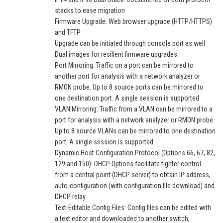
stacks to ease migration
Firmware Upgrade: Web browser upgrade (HTTP/HTTPS)
and TFTP
Upgrade can be initiated through console port as well
Dual images for resilient firmware upgrades
Port Mirroring: Traffic on a port can be mirrored to
another port for analysis with a network analyzer or
RMON probe. Up to 8 source ports can be mirrored to
one destination port. A single session is supported
VLAN Mirroring: Traffic from a VLAN can be mirrored to a
port for analysis with a network analyzer or RMON probe.
Up to 8 source VLANs can be mirrored to one destination
port. A single session is supported
Dynamic Host Configuration Protocol (Options 66, 67, 82,
129 and 150): DHCP Options facilitate tighter control
from a central point (DHCP server) to obtain IP address,
auto-configuration (with configuration file download) and
DHCP relay
Text-Editable Config Files: Config files can be edited with
a text editor and downloaded to another switch,