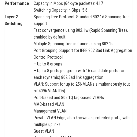
Performance
Capacity in Mpps (64-byte packets): 4.17
Switching Capacity in Gbps: 5.6
Layer 2
Spanning Tree Protocol: Standard 802.1d Spanning Tree
Switching
support
Fast convergence using 802.1w (Rapid Spanning Tree),
enabled by default
Multiple Spanning Tree instances using 802.1s
Port Grouping: Support for IEEE 802.3ad Link Aggregation
Control Protocol
– Up to 8 groups
– Up to 8 ports per group with 16 candidate ports for
each (dynamic) 802.3ad link aggregation
VLAN: Support for up to 256 VLANs simultaneously (out
of 4096 VLAN IDs)
Port-based and 802.1Q tag-based VLANs
MAC-based VLAN
Management VLAN
Private VLAN Edge, also known as protected ports, with
multiple uplinks
Guest VLAN