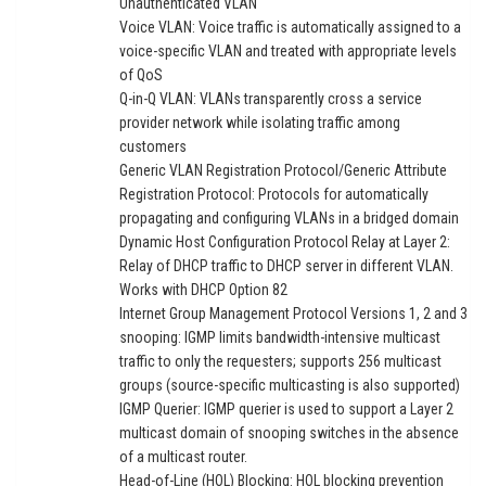
Unauthenticated VLAN
Voice VLAN: Voice traffic is automatically assigned to a
voice-specific VLAN and treated with appropriate levels
of QoS
Q-in-Q VLAN: VLANs transparently cross a service
provider network while isolating traffic among
customers
Generic VLAN Registration Protocol/Generic Attribute
Registration Protocol: Protocols for automatically
propagating and configuring VLANs in a bridged domain
Dynamic Host Configuration Protocol Relay at Layer 2:
Relay of DHCP traffic to DHCP server in different VLAN.
Works with DHCP Option 82
Internet Group Management Protocol Versions 1, 2 and 3
snooping: IGMP limits bandwidth-intensive multicast
traffic to only the requesters; supports 256 multicast
groups (source-specific multicasting is also supported)
IGMP Querier: IGMP querier is used to support a Layer 2
multicast domain of snooping switches in the absence
of a multicast router.
Head-of-Line (HOL) Blocking: HOL blocking prevention