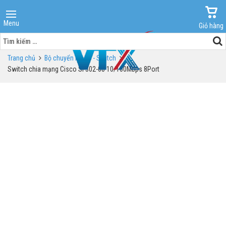
Menu
Giỏ hàng
Tìm
kiếm
Trang chủ
Bộ chuyển mạch - Switch
cho:
Switch chia mạng Cisco SF302-08 10/100Mbps 8Port