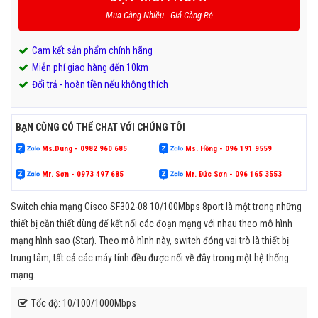
Mua Càng Nhiều - Giá Càng Rẻ
Cam kết sản phẩm chính hãng
Miễn phí giao hàng đến 10km
Đổi trả - hoàn tiền nếu không thích
BẠN CŨNG CÓ THỂ CHAT VỚI CHÚNG TÔI
Ms.Dung - 0982 960 685
Ms. Hồng - 096 191 9559
Mr. Sơn - 0973 497 685
Mr. Đức Sơn - 096 165 3553
Switch chia mạng Cisco SF302-08 10/100Mbps 8port là một trong những
thiết bị cần thiết dùng để kết nối các đoạn mạng với nhau theo mô hình
mạng hình sao (Star). Theo mô hình này, switch đóng vai trò là thiết bị
trung tâm, tất cả các máy tính đều được nối về đây trong một hệ thống
mạng.
Tốc độ: 10/100/1000Mbps