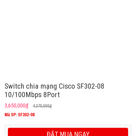
Switch chia mạng Cisco SF302-08
10/100Mbps 8Port
Giá
Giá
3,650,000
₫
4,370,000
₫
gốc
hiện
Mã SP: SF302-08
là:
tại
4,370,000₫.
là:
ĐẶT MUA NGAY
3,650,000₫.