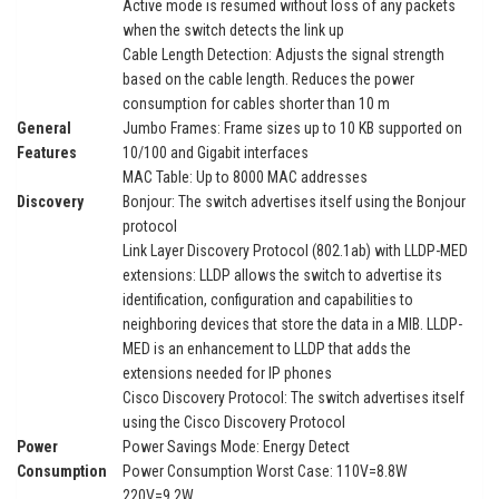
Active mode is resumed without loss of any packets
when the switch detects the link up
Cable Length Detection: Adjusts the signal strength
based on the cable length. Reduces the power
consumption for cables shorter than 10 m
General
Jumbo Frames: Frame sizes up to 10 KB supported on
Features
10/100 and Gigabit interfaces
MAC Table: Up to 8000 MAC addresses
Discovery
Bonjour: The switch advertises itself using the Bonjour
protocol
Link Layer Discovery Protocol (802.1ab) with LLDP-MED
extensions: LLDP allows the switch to advertise its
identification, configuration and capabilities to
neighboring devices that store the data in a MIB. LLDP-
MED is an enhancement to LLDP that adds the
extensions needed for IP phones
Cisco Discovery Protocol: The switch advertises itself
using the Cisco Discovery Protocol
Power
Power Savings Mode: Energy Detect
Consumption
Power Consumption Worst Case: 110V=8.8W
220V=9.2W