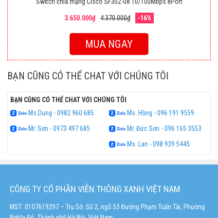
Switch chia mạng Cisco SF302-08 10/100Mbps 8Port
3.650.000₫
4.370.000₫
-16%
MUA NGAY
BẠN CŨNG CÓ THỂ CHAT VỚI CHÚNG TÔI
BẠN CŨNG CÓ THỂ CHAT VỚI CHÚNG TÔI
Ms.Dung - 0982 960 685
Ms. Hồng - 096 191 9559
Mr. Sơn - 0973 497 685
Mr. Đức Sơn - 096 165 3553
Ms. Lan - 098 939 5445
CÔNG TY CỔ PHẦN VIỄN THÔNG XANH VIỆT NAM
MST: 0107619297 – Trụ Sở: Số 2, ngõ 53 Đường Phạm Tuấn Tài, Phường
Nghĩa Đô, Thành phố Hà Nội, Việt Nam