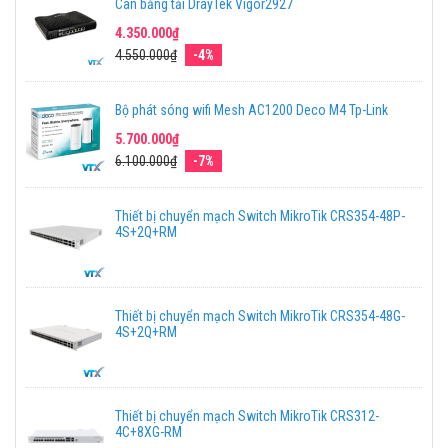
Cân bằng tải DrayTek Vigor2927
4.350.000₫
4.550.000₫
-4%
Bộ phát sóng wifi Mesh AC1200 Deco M4 Tp-Link
5.700.000₫
6.100.000₫
-7%
Thiết bị chuyển mạch Switch MikroTik CRS354-48P-
4S+2Q+RM
Thiết bị chuyển mạch Switch MikroTik CRS354-48G-
4S+2Q+RM
Thiết bị chuyển mạch Switch MikroTik CRS312-
4C+8XG-RM