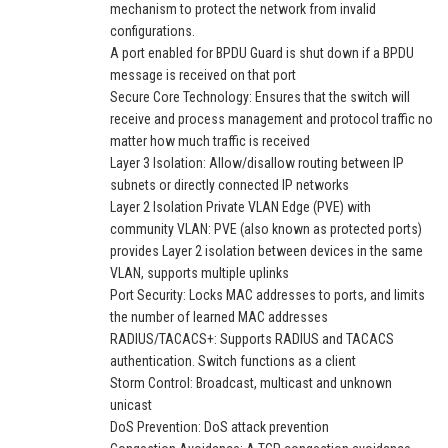
mechanism to protect the network from invalid
configurations.
A port enabled for BPDU Guard is shut down if a BPDU
message is received on that port
Secure Core Technology: Ensures that the switch will
receive and process management and protocol traffic no
matter how much traffic is received
Layer 3 Isolation: Allow/disallow routing between IP
subnets or directly connected IP networks
Layer 2 Isolation Private VLAN Edge (PVE) with
community VLAN: PVE (also known as protected ports)
provides Layer 2 isolation between devices in the same
VLAN, supports multiple uplinks
Port Security: Locks MAC addresses to ports, and limits
the number of learned MAC addresses
RADIUS/TACACS+: Supports RADIUS and TACACS
authentication. Switch functions as a client
Storm Control: Broadcast, multicast and unknown
unicast
DoS Prevention: DoS attack prevention