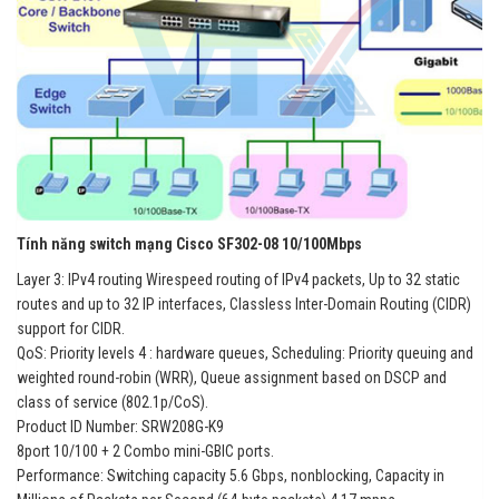
Tính năng switch mạng Cisco SF302-08 10/100Mbps
Layer 3: IPv4 routing Wirespeed routing of IPv4 packets, Up to 32 static
routes and up to 32 IP interfaces, Classless Inter-Domain Routing (CIDR)
support for CIDR.
QoS: Priority levels 4 : hardware queues, Scheduling: Priority queuing and
weighted round-robin (WRR), Queue assignment based on DSCP and
class of service (802.1p/CoS).
Product ID Number: SRW208G-K9
8port 10/100 + 2 Combo mini-GBIC ports.
Performance: Switching capacity 5.6 Gbps, nonblocking, Capacity in