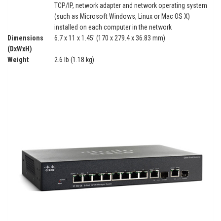
TCP/IP, network adapter and network operating system
(such as Microsoft Windows, Linux or Mac OS X)
installed on each computer in the network
Dimensions
6.7 x 11 x 1.45′ (170 x 279.4 x 36.83 mm)
(DxWxH)
Weight
2.6 lb (1.18 kg)