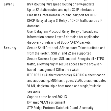
Layer 3
IPv4 Routing: Wirespeed routing of IPv4 packets
Up to 32 static routes and up to 32 IP interfaces
Classless Inter-Domain Routing: Support for CIDR
DHCP Relay at Layer 3: Relay of DHCP traffic across IP
domains
User Datagram Protocol Relay: Relay of broadcast
information across Layer 3 domains for application
discovery or relaying of BootP/DHCP packets
Security
Secure Shell Protocol: SSH secures Telnet traffic to and
from the switch; SSH v1 and v2 are supported
Secure Sockets Layer: SSL support: Encrypts all HTTPS
traffic, allowing highly secure access to the browser-
based management GUI in the switch
IEEE 802.1X (Authenticator role): RADIUS authentication
and accounting, MD5 hash; guest VLAN; unauthenticated
VLAN, single/multiple host mode and single/multiple
sessions
Supports time-based 802.1X
Dynamic VLAN assignment
STP Bridge Protocol Data Unit Guard: A security