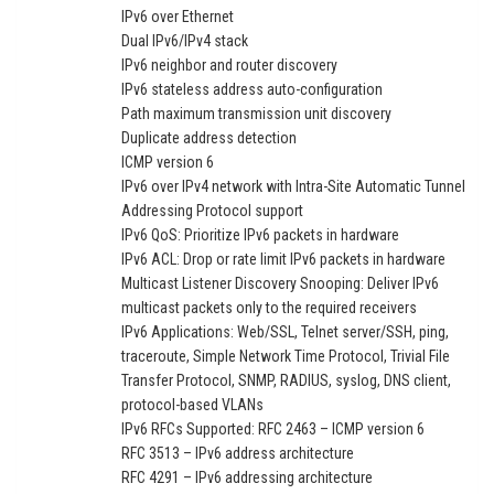
IPv6 over Ethernet
Dual IPv6/IPv4 stack
IPv6 neighbor and router discovery
IPv6 stateless address auto-configuration
Path maximum transmission unit discovery
Duplicate address detection
ICMP version 6
IPv6 over IPv4 network with Intra-Site Automatic Tunnel
Addressing Protocol support
IPv6 QoS: Prioritize IPv6 packets in hardware
IPv6 ACL: Drop or rate limit IPv6 packets in hardware
Multicast Listener Discovery Snooping: Deliver IPv6
multicast packets only to the required receivers
IPv6 Applications: Web/SSL, Telnet server/SSH, ping,
traceroute, Simple Network Time Protocol, Trivial File
Transfer Protocol, SNMP, RADIUS, syslog, DNS client,
protocol-based VLANs
IPv6 RFCs Supported: RFC 2463 – ICMP version 6
RFC 3513 – IPv6 address architecture
RFC 4291 – IPv6 addressing architecture