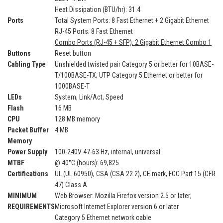
Heat Dissipation (BTU/hr): 31.4
Ports
Total System Ports: 8 Fast Ethernet + 2 Gigabit Ethernet
RJ-45 Ports: 8 Fast Ethernet
Combo Ports (RJ-45 + SFP): 2 Gigabit Ethernet Combo 1
Buttons
Reset button
Cabling Type
Unshielded twisted pair Category 5 or better for 10BASE-
T/100BASE-TX; UTP Category 5 Ethernet or better for
1000BASE-T
LEDs
System, Link/Act, Speed
Flash
16 MB
CPU
128 MB memory
Packet Buffer
4 MB
Memory
Power Supply
100-240V 47-63 Hz, internal, universal
MTBF
@ 40°C (hours): 69,825
Certifications
UL (UL 60950), CSA (CSA 22.2), CE mark, FCC Part 15 (CFR
47) Class A
MINIMUM
Web Browser: Mozilla Firefox version 2.5 or later;
REQUIREMENTS
Microsoft Internet Explorer version 6 or later
Category 5 Ethernet network cable