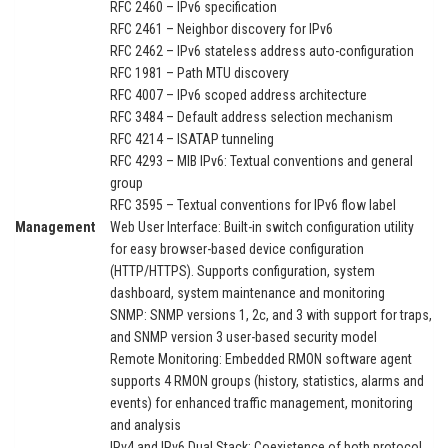
RFC 2460 – IPv6 specification
RFC 2461 – Neighbor discovery for IPv6
RFC 2462 – IPv6 stateless address auto-configuration
RFC 1981 – Path MTU discovery
RFC 4007 – IPv6 scoped address architecture
RFC 3484 – Default address selection mechanism
RFC 4214 – ISATAP tunneling
RFC 4293 – MIB IPv6: Textual conventions and general
group
RFC 3595 – Textual conventions for IPv6 flow label
Management
Web User Interface: Built-in switch configuration utility
for easy browser-based device configuration
(HTTP/HTTPS). Supports configuration, system
dashboard, system maintenance and monitoring
SNMP: SNMP versions 1, 2c, and 3 with support for traps,
and SNMP version 3 user-based security model
Remote Monitoring: Embedded RMON software agent
supports 4 RMON groups (history, statistics, alarms and
events) for enhanced traffic management, monitoring
and analysis
IPv4 and IPv6 Dual Stack: Coexistence of both protocol