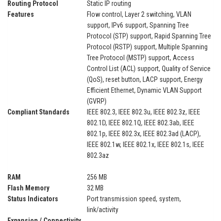
Routing Protocol
Static IP routing
Features
Flow control, Layer 2 switching, VLAN
support, IPv6 support, Spanning Tree
Protocol (STP) support, Rapid Spanning Tree
Protocol (RSTP) support, Multiple Spanning
Tree Protocol (MSTP) support, Access
Control List (ACL) support, Quality of Service
(QoS), reset button, LACP support, Energy
Efficient Ethernet, Dynamic VLAN Support
(GVRP)
Compliant Standards
IEEE 802.3, IEEE 802.3u, IEEE 802.3z, IEEE
802.1D, IEEE 802.1Q, IEEE 802.3ab, IEEE
802.1p, IEEE 802.3x, IEEE 802.3ad (LACP),
IEEE 802.1w, IEEE 802.1x, IEEE 802.1s, IEEE
802.3az
RAM
256 MB
Flash Memory
32 MB
Status Indicators
Port transmission speed, system,
link/activity
Expansion / Connectivity