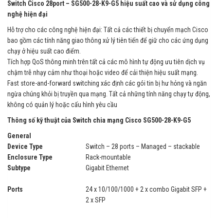
Switch Cisco 28port – SG500-28-K9-G5 hiệu suất cao và sử dụng công
nghệ hiện đại
Hỗ trợ cho các công nghệ hiện đại: Tất cả các thiết bị chuyển mạch Cisco
bao gồm các tính năng giao thông xử lý tiên tiến để giữ cho các ứng dụng
chạy ở hiệu suất cao điểm.
Tích hợp QoS thông minh trên tất cả các mô hình tự động ưu tiên dịch vụ
chậm trễ nhạy cảm như thoại hoặc video để cải thiện hiệu suất mạng.
Fast store-and-forward switching xác định các gói tin bị hư hỏng và ngăn
ngừa chúng khỏi bị truyền qua mạng. Tất cả những tính năng chạy tự động,
không có quản lý hoặc cấu hình yêu cầu
Thông số kỹ thuật của Switch chia mạng Cisco SG500-28-K9-G5
General
Device Type
Switch – 28 ports – Managed – stackable
Enclosure Type
Rack-mountable
Subtype
Gigabit Ethernet
Ports
24 x 10/100/1000 + 2 x combo Gigabit SFP +
2 x SFP