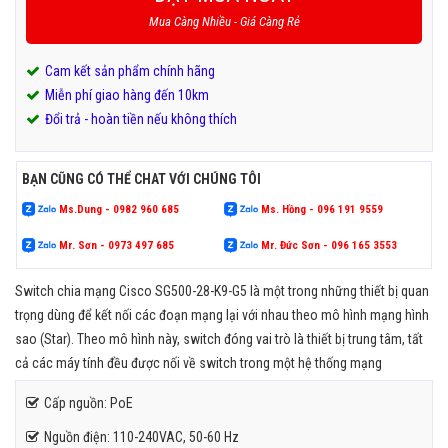
Mua Càng Nhiều - Giá Càng Rẻ
Cam kết sản phẩm chính hãng
Miễn phí giao hàng đến 10km
Đổi trả - hoàn tiền nếu không thích
BẠN CŨNG CÓ THỂ CHAT VỚI CHÚNG TÔI
Ms.Dung - 0982 960 685
Ms. Hồng - 096 191 9559
Mr. Sơn - 0973 497 685
Mr. Đức Sơn - 096 165 3553
Switch chia mạng Cisco SG500-28-K9-G5 là một trong những thiết bị quan
trọng dùng để kết nối các đoạn mạng lại với nhau theo mô hình mạng hình
sao (Star). Theo mô hình này, switch đóng vai trò là thiết bị trung tâm, tất
cả các máy tính đều được nối về switch trong một hệ thống mạng
Cấp nguồn: PoE
Nguồn điện: 110-240VAC, 50-60 Hz