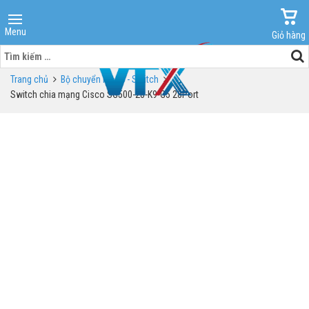
Menu
Giỏ hàng
Tìm
kiếm
Trang chủ
Bộ chuyển mạch - Switch
cho:
Switch chia mạng Cisco SG500-28-K9-G5 28Port