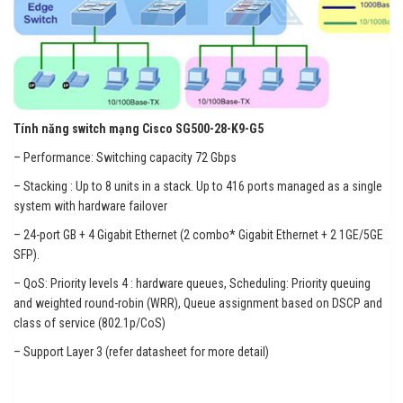
Tính năng switch mạng Cisco SG500-28-K9-G5
– Performance: Switching capacity 72 Gbps
– Stacking : Up to 8 units in a stack. Up to 416 ports managed as a single
system with hardware failover
– 24-port GB + 4 Gigabit Ethernet (2 combo* Gigabit Ethernet + 2 1GE/5GE
SFP).
– QoS: Priority levels 4 : hardware queues, Scheduling: Priority queuing
and weighted round-robin (WRR), Queue assignment based on DSCP and
class of service (802.1p/CoS)
– Support Layer 3 (refer datasheet for more detail)