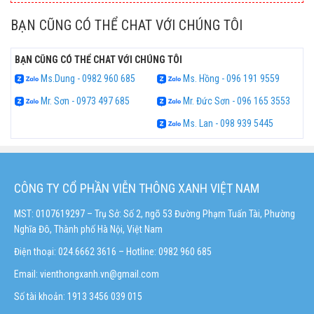
BẠN CŨNG CÓ THỂ CHAT VỚI CHÚNG TÔI
BẠN CŨNG CÓ THỂ CHAT VỚI CHÚNG TÔI
Ms.Dung - 0982 960 685
Ms. Hồng - 096 191 9559
Mr. Sơn - 0973 497 685
Mr. Đức Sơn - 096 165 3553
Ms. Lan - 098 939 5445
CÔNG TY CỔ PHẦN VIỄN THÔNG XANH VIỆT NAM
MST: 0107619297 – Trụ Sở: Số 2, ngõ 53 Đường Phạm Tuấn Tài, Phường
Nghĩa Đô, Thành phố Hà Nội, Việt Nam
Điện thoại: 024.6662 3616 – Hotline:
0982 960 685
Email:
vienthongxanh.vn@gmail.com
Số tài khoản: 1913 3456 039 015