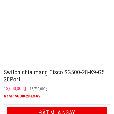
Switch chia mạng Cisco SG500-28-K9-G5
28Port
Giá
Giá
13,600,000
₫
15,790,000
₫
gốc
hiện
Mã SP: SG500-28-K9-G5
là:
tại
15,790,000₫.
là:
ĐẶT MUA NGAY
13,600,000₫.