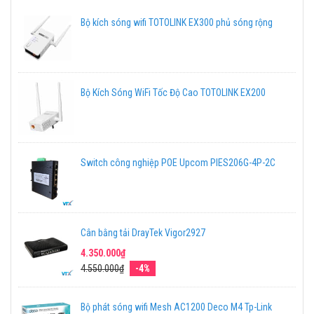
Bộ kích sóng wifi TOTOLINK EX300 phủ sóng rộng
Bộ Kích Sóng WiFi Tốc Độ Cao TOTOLINK EX200
Switch công nghiệp POE Upcom PIES206G-4P-2C
Cân bằng tải DrayTek Vigor2927
4.350.000₫
4.550.000₫
-4%
Bộ phát sóng wifi Mesh AC1200 Deco M4 Tp-Link