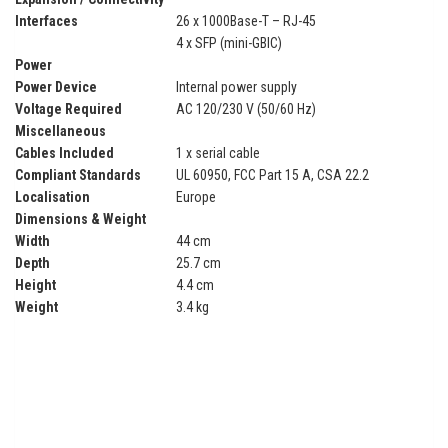
Interfaces
26 x 1000Base-T – RJ-45
4 x SFP (mini-GBIC)
Power
Power Device
Internal power supply
Voltage Required
AC 120/230 V (50/60 Hz)
Miscellaneous
Cables Included
1 x serial cable
Compliant Standards
UL 60950, FCC Part 15 A, CSA 22.2
Localisation
Europe
Dimensions & Weight
Width
44 cm
Depth
25.7 cm
Height
4.4 cm
Weight
3.4 kg