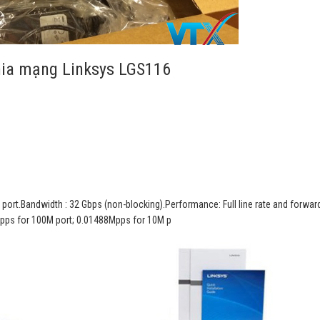
hia mạng Linksys LGS116
port.Bandwidth : 32 Gbps (non-blocking).Performance: Full line rate and forward
Mpps for 100M port; 0.01488Mpps for 10M p