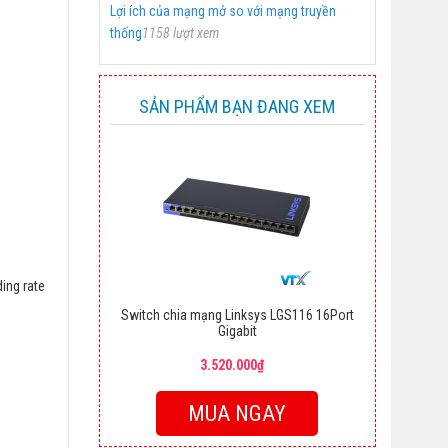
Lợi ích của mạng mở so với mạng truyền
thống
1158 lượt xem
SẢN PHẨM BẠN ĐANG XEM
ing rate
Switch chia mạng Linksys LGS116 16Port
Gigabit
3.520.000₫
MUA NGAY