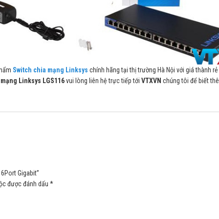
 phẩm
Switch chia mạng Linksys
chính hãng tại thị trường Hà Nội với giá thành rẻ
a mạng Linksys LGS116
vui lòng liên hệ trực tiếp tới
VTXVN
chúng tôi để biết th
6Port Gigabit”
uộc được đánh dấu
*