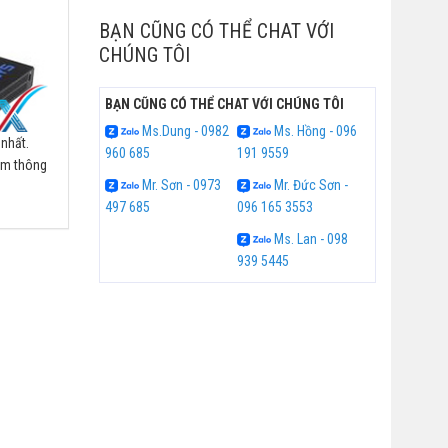
BẠN CŨNG CÓ THỂ CHAT VỚI
CHÚNG TÔI
BẠN CŨNG CÓ THỂ CHAT VỚI CHÚNG TÔI
Ms.Dung - 0982
Ms. Hồng - 096
 nhất.
960 685
191 9559
êm thông
Mr. Sơn - 0973
Mr. Đức Sơn -
497 685
096 165 3553
Ms. Lan - 098
939 5445