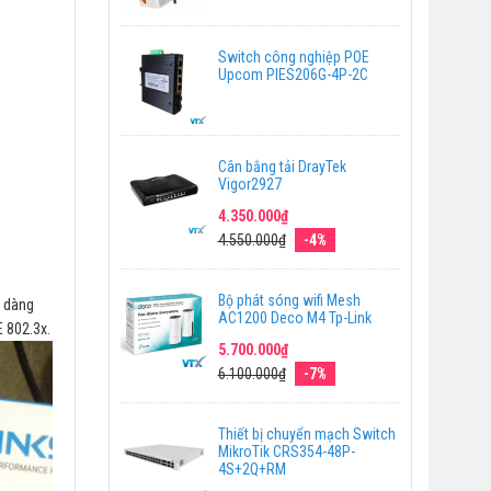
Switch công nghiệp POE
Upcom PIES206G-4P-2C
Cân bằng tải DrayTek
Vigor2927
4.350.000₫
4.550.000₫
-4%
Bộ phát sóng wifi Mesh
ễ dàng
AC1200 Deco M4 Tp-Link
E 802.3x.
5.700.000₫
6.100.000₫
-7%
Thiết bị chuyển mạch Switch
MikroTik CRS354-48P-
4S+2Q+RM