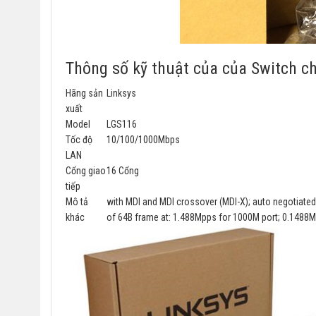
Thông số kỹ thuật của của Switch c
Hãng sản
Linksys
xuất
Model
LGS116
Tốc độ
10/100/1000Mbps
LAN
Cổng giao
16 Cổng
tiếp
Mô tả
with MDI and MDI crossover (MDI-X); auto negotiated 
khác
of 64B frame at: 1.488Mpps for 1000M port; 0.1488