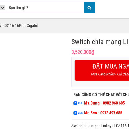
s LGS116 16Port Gigabit
Switch chia mạng Li
3,520,000
₫
ĐẶT MUA NG
Mua Càng Nhiều - Giá Càn
BẠN CŨNG CÓ THỂ CHAT VỚI CH
Ms.Dung - 0982 960 685
Mr. Sơn - 0973 497 685
Switch chia mạng Linksys LGS116 1