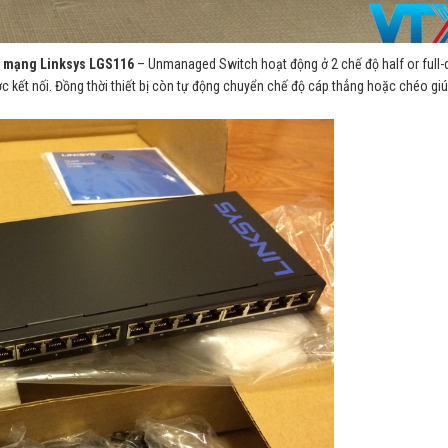
a mạng Linksys LGS116
– Unmanaged Switch hoạt động ở 2 chế độ half or full-
ợc kết nối. Đồng thời thiết bị còn tự động chuyển chế độ cáp thẳng hoặc chéo gi