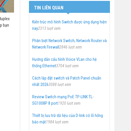
TIN LIÊN QUAN
duplex
Kiến trúc mô hình Switch được ứng dụng hiện
úp bạn
nay
2313 lượt xem
Phân biệt Network Switch, Network Router và
Network Firewall
2846 lượt xem
Hướng dẫn cấu hình Voice VLan cho hệ
thống Ethernet
3704 lượt xem
Cách lắp đặt switch và Patch Panel chuẩn
nhất 2026
3088 lượt xem
Review Switch mạng PoE TP-LINK TL-
SG1008P 8 port
1920 lượt xem
Thiết bị lưu trữ dữ liệu của D-link có lỗ hổng
bảo mật
1984 lượt xem