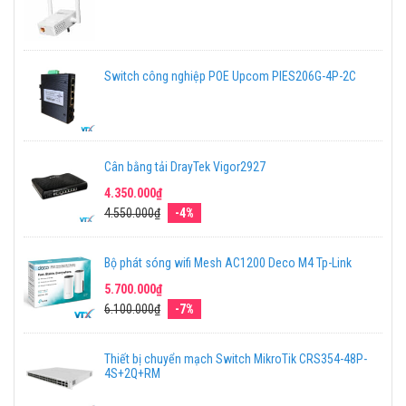
Switch công nghiệp POE Upcom PIES206G-4P-2C
Cân bằng tải DrayTek Vigor2927
4.350.000₫
4.550.000₫
-4%
Bộ phát sóng wifi Mesh AC1200 Deco M4 Tp-Link
5.700.000₫
6.100.000₫
-7%
Thiết bị chuyển mạch Switch MikroTik CRS354-48P-
4S+2Q+RM