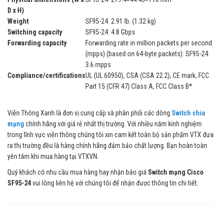
D x H)
Weight
SF95-24: 2.91 lb. (1.32 kg)
Switching capacity
SF95-24: 4.8 Gbps
Forwarding capacity
Forwarding rate in million packets per second
(mpps) (based on 64-byte packets): SF95-24:
3.6 mpps
Compliance/certifications
UL (UL 60950), CSA (CSA 22.2), CE mark, FCC
Part 15 (CFR 47) Class A, FCC Class B*
Viễn Thông Xanh là đơn vị cung cấp và phân phối các dòng
Switch chia
mạng
chính hãng với giá rẻ nhất thị trường. Với nhiều năm kinh nghiệm
trong lĩnh vực viễn thông chúng tôi xin cam kết toàn bộ sản phẩm VTX đưa
ra thị trường đều là hàng chính hãng đảm bảo chất lượng. Bạn hoàn toàn
yên tâm khi mua hàng tại VTXVN.
Quý khách có nhu cầu mua hàng hay nhận báo giá
Switch mạng Cisco
SF95-24
vui lòng liên hệ với chúng tôi để nhận được thông tin chi tiết.