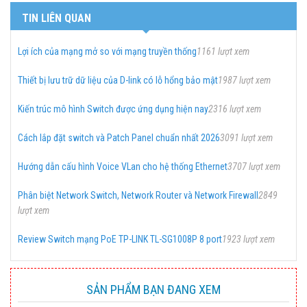
TIN LIÊN QUAN
Lợi ích của mạng mở so với mạng truyền thống
1161 lượt xem
Thiết bị lưu trữ dữ liệu của D-link có lỗ hổng bảo mật
1987 lượt xem
Kiến trúc mô hình Switch được ứng dụng hiện nay
2316 lượt xem
Cách lắp đặt switch và Patch Panel chuẩn nhất 2026
3091 lượt xem
Hướng dẫn cấu hình Voice VLan cho hệ thống Ethernet
3707 lượt xem
Phân biệt Network Switch, Network Router và Network Firewall
2849
lượt xem
Review Switch mạng PoE TP-LINK TL-SG1008P 8 port
1923 lượt xem
SẢN PHẨM BẠN ĐANG XEM