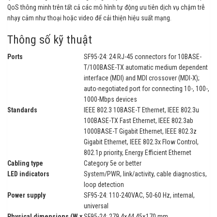
QoS thông minh trên tất cả các mô hình tự động ưu tiên dịch vụ chậm trễ
nhạy cảm như thoại hoặc video để cải thiện hiệu suất mạng.
Thông số kỹ thuật
Ports
SF95-24: 24 RJ-45 connectors for 10BASE-
T/100BASE-TX automatic medium dependent
interface (MDI) and MDI crossover (MDI-X);
auto-negotiated port for connecting 10-, 100-,
1000-Mbps devices
Standards
IEEE 802.3 10BASE-T Ethernet, IEEE 802.3u
100BASE-TX Fast Ethernet, IEEE 802.3ab
1000BASE-T Gigabit Ethernet, IEEE 802.3z
Gigabit Ethernet, IEEE 802.3x Flow Control,
802.1p priority, Energy Efficient Ethernet
Cabling type
Category 5e or better
LED indicators
System/PWR, link/activity, cable diagnostics,
loop detection
Power supply
SF95-24: 110-240VAC, 50-60 Hz, internal,
universal
Physical dimensions (W x
SF95-24: 279.4×44.45×170 mm