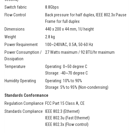
Switch fabric
8.8Gbps
Flow Control
Back pressure for half duplex, IEEE 802.3x Pause
Frame for full duplex
Dimensions
440 x 200 x 44 mm, 1U height
Weight
2.8 kg
Power Requirement
100~240VAC, 0.5A, 50-60 Hz
Power Consumption /
27 Watts maximum / 92 BTU/hr maximum
Dissipation
Temperature
Operating: 0~50 degree C
Storage: -40~70 degree C
Humidity Operating
Operating: 10% to 90%
Storage: 5% to 95% (Non-condensing)
Standards Conformance
Regulation Compliance
FCC Part 15 Class A, CE
Standards Compliance
IEEE 802.3 (Ethernet)
IEEE 802.3u (Fast Ethernet)
IEEE 802.3x (Flow control)