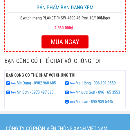
SẢN PHẨM BẠN ĐANG XEM
Switch mạng PLANET FNSW-4800 48-Port 10/100Mbps
2.360.000₫
MUA NGAY
BẠN CŨNG CÓ THỂ CHAT VỚI CHÚNG TÔI
BẠN CŨNG CÓ THỂ CHAT VỚI CHÚNG TÔI
Ms.Dung - 0982 960 685
Ms. Hồng - 096 191 9559
Mr. Sơn - 0973 497 685
Mr. Đức Sơn - 096 165 3553
Ms. Lan - 098 939 5445
CÔNG TY CỔ PHẦN VIỄN THÔNG XANH VIỆT NAM