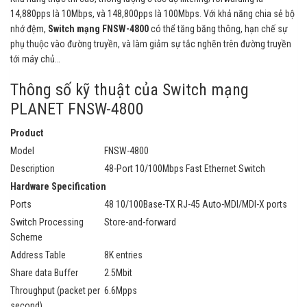
14,880pps là 10Mbps, và 148,800pps là 100Mbps. Với khả năng chia sẻ bộ
nhớ đệm,
Switch mạng FNSW-4800
có thể tăng băng thông, hạn chế sự
phụ thuộc vào đường truyền, và làm giảm sự tắc nghẽn trên đường truyền
tới máy chủ…
Thông số kỹ thuật của Switch mạng
PLANET FNSW-4800
Product
Model
FNSW-4800
Description
48-Port 10/100Mbps Fast Ethernet Switch
Hardware Specification
Ports
48 10/100Base-TX RJ-45 Auto-MDI/MDI-X ports
Switch Processing
Store-and-forward
Scheme
Address Table
8K entries
Share data Buffer
2.5Mbit
Throughput (packet per
6.6Mpps
second)