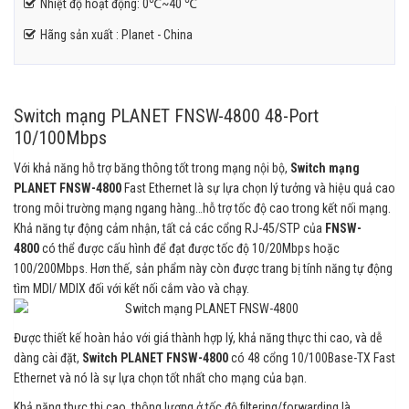
Nhiệt độ hoạt động: 0℃~40 ℃
Hãng sản xuất : Planet - China
Switch mạng PLANET FNSW-4800 48-Port
10/100Mbps
Với khả năng hỗ trợ băng thông tốt trong mạng nội bộ,
Switch mạng
PLANET FNSW-4800
Fast Ethernet là sự lựa chọn lý tưởng và hiệu quả cao
trong môi trường mạng ngang hàng…hỗ trợ tốc độ cao trong kết nối mạng.
Khả năng tự động cảm nhận, tất cả các cổng RJ-45/STP của
FNSW-
4800
có thể được cấu hình để đạt được tốc độ 10/20Mbps hoặc
100/200Mbps. Hơn thế, sản phẩm này còn được trang bị tính năng tự động
tìm MDI/ MDIX đối với kết nối cắm vào và chạy.
Được thiết kế hoàn hảo với giá thành hợp lý, khả năng thực thi cao, và dễ
dàng cài đặt,
Switch PLANET FNSW-4800
có 48 cổng 10/100Base-TX Fast
Ethernet và nó là sự lựa chọn tốt nhất cho mạng của bạn.
Khả năng thực thi cao, thông lượng ở tốc độ filtering/forwarding là