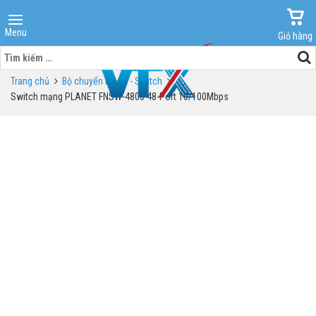
Menu
Giỏ hàng
Tìm
kiếm
Trang chủ
Bộ chuyển mạch - Switch
cho:
Switch mạng PLANET FNSW-4800 48-Port 10/100Mbps