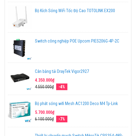
Bộ Kích Sóng WiFi Tốc Độ Cao TOTOLINK EX200
Switch công nghiệp POE Upcom PIES206G-4P-2C
Cân bằng tải DrayTek Vigor2927
4.350.000₫
4.550.000₫
-4%
Bộ phát sóng wifi Mesh AC1200 Deco M4 Tp-Link
5.700.000₫
6.100.000₫
-7%
Thiết bị chuyển mạch Switch MikroTik CRS354-48P-