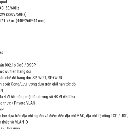
quạt
AC, 50/60Hz
4.2W (220V/50Hz)
2*1.73 in. (440*260*44 mm)
es
uẩn 802.1p CoS / DSCP
ức ưu tiên hàng đợi
 các chế độ hàng đợi: SP, WRR, SP+WRR
ểm soát Cổng/Lưu lượng dựa trên giới hạn tốc độ
AN
 đa 4 VLAN cùng một lúc (trong số 4K VLAN IDs)
ao thức / Private VLAN
RP
i lọc dựa trên địa chỉ nguồn và điểm đến địa chỉ MAC, địa chỉ IP, cổng TCP / UDP,
o thức và VLAN ID
Dãy Thời gian