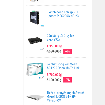
Switch công nghiệp POE
Upcom PIES206G-4P-2C
Cân bằng tải DrayTek
Vigor2927
4.350.000₫
4.550.000₫
-4%
Bộ phát sóng wifi Mesh
AC1200 Deco M4 Tp-Link
5.700.000₫
6.100.000₫
-7%
Thiết bị chuyển mạch Switch
MikroTik CRS354-48P-
4S+2Q+RM