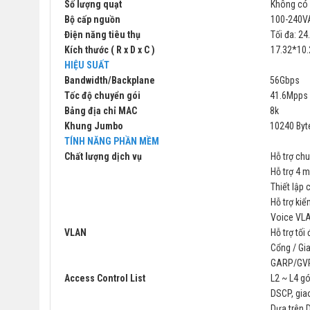
Số lượng quạt
Không có 
Bộ cấp nguồn
100-240V
Điện năng tiêu thụ
Tối đa: 2
Kích thước ( R x D x C )
17.32*10.
HIỆU SUẤT
Bandwidth/Backplane
56Gbps
Tốc độ chuyển gói
41.6Mpps
Bảng địa chỉ MAC
8k
Khung Jumbo
10240 Byt
TÍNH NĂNG PHẦN MỀM
Chất lượng dịch vụ
Hỗ trợ ch
Hỗ trợ 4 m
Thiết lập
Hỗ trợ ki
Voice VL
VLAN
Hỗ trợ tối
Cổng / Gi
GARP/GV
Access Control List
L2 ~ L4 gó
DSCP, gia
Dựa trên 