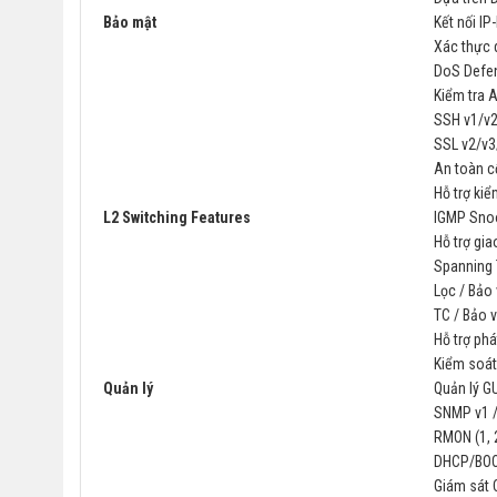
Bảo mật
Kết nối I
Xác thực 
DoS Defe
Kiểm tra 
SSH v1/v
SSL v2/v3
An toàn c
Hỗ trợ ki
L2 Switching Features
IGMP Sno
Hỗ trợ gi
Spanning
Lọc / Bảo
TC / Bảo 
Hỗ trợ ph
Kiểm soát
Quản lý
Quản lý GU
SNMP v1 / 
RMON (1, 
DHCP/BOO
Giám sát