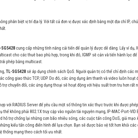
 phân biệt vị trí địa lý. Với tất cả đơn vị được xác định bằng một địa chỉ IP, ch
hất.
-SG5428
cung cấp những tính năng cải tiến để quản lý được dễ dàng. Lấy ví dụ,
icast cho các thuê bao phù hợp, trong khi đó, IGMP sẽ cản và tiến hành lọc để
trái phép bằng multicast.
ạng,
TL-SG5428
sẽ áp dụng chính sách QoS. Người quản trị có thể chỉ định các 
C, các cổng giao thức TCP, UDP. Do đó, các ứng dụng âm thanh và video luôn hoạt
 trợ chuyển đổi, các ứng dụng thoại sẽ hoạt động với hiệu suất trơn tru hơn rất n
ợp với RADIUS Server để yêu cầu một số thông tin xác thực trước khi được phép
ụ thể không phải 802.1X truy cập vào nguồn tài nguyên mạng, IP-MAC-Port-VID B
rd hỗ trợ chống lại những cơn bão nhiễu sóng, các cuộc tấn công DoS, giả mạo
ững kiểu tấn công điển hình để lựa chọn. Bạn sẽ được bảo vệ tốt hơn khỏi các
ệ thống mạng theo cách tối ưu nhất.