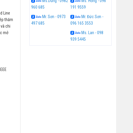
Ms.Dung - 0982
Ms. Hồng - 096
960 685
191 9559
d Line
Mr. Sơn - 0973
Mr. Đức Sơn -
hép thăm
497 685
096 165 3553
 và chi
ợc mở
Ms. Lan - 098
939 5445
 IEEE