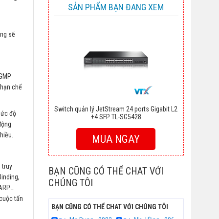
SẢN PHẨM BẠN ĐANG XEM
úng sẽ
 IGMP
 hạn chế
Switch quản lý JetStream 24 ports Gigabit L2
mức độ
+4 SFP TL-SG5428
 động
hiều.
MUA NGAY
 truy
BẠN CŨNG CÓ THỂ CHAT VỚI
inding,
CHÚNG TÔI
 ARP….
 cuộc tấn
BẠN CŨNG CÓ THỂ CHAT VỚI CHÚNG TÔI