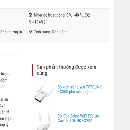
Nhiệt độ hoạt động: 0℃~40 ℃ (32
℉~104℉)
ông ngưng tụ
Tình trạng: Còn hàng
Sản phẩm thường được xem
cùng
g lượng
ỏ gồm
linh
Bộ kích sóng wifi TOTOLINK
EX300 phủ sóng rộng
lại sự
S và
uản lý
Bộ Kích Sóng WiFi Tốc Độ
làm việc
Cao TOTOLINK EX200
háp lý