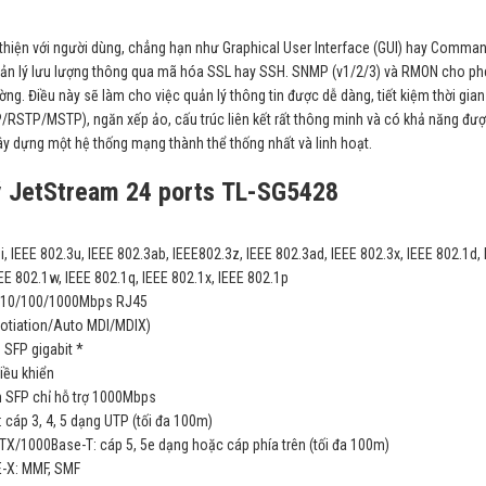
n thiện với người dùng, chẳng hạn như Graphical User Interface (GUI) hay Comman
c quản lý lưu lượng thông qua mã hóa SSL hay SSH. SNMP (v1/2/3) và RMON cho p
ng. Điều này sẽ làm cho việc quản lý thông tin được dễ dàng, tiết kiệm thời gian
P/RSTP/MSTP), ngăn xếp ảo, cấu trúc liên kết rất thông minh và có khả năng đư
y dựng một hệ thống mạng thành thể thống nhất và linh hoạt.
lý JetStream 24 ports TL-SG5428
i, IEEE 802.3u, IEEE 802.3ab, IEEE802.3z, IEEE 802.3ad, IEEE 802.3x, IEEE 802.1d,
EE 802.1w, IEEE 802.1q, IEEE 802.1x, IEEE 802.1p
g 10/100/1000Mbps RJ45
otiation/Auto MDI/MDIX)
 SFP gigabit *
iều khiển
 SFP chỉ hỗ trợ 1000Mbps
 cáp 3, 4, 5 dạng UTP (tối đa 100m)
X/1000Base-T: cáp 5, 5e dạng hoặc cáp phía trên (tối đa 100m)
-X: MMF, SMF