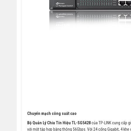
Chuyển mạch công suất cao
Bộ Quản Lý Chia Tín Hiệu TL-SG5428
của TP-LINK cung cấp g
với một tập hợp băng thông 56Gbps. Với 24 cổng Gigabit, 4 k