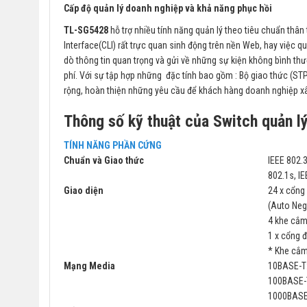
Cấp độ quản lý doanh nghiệp và khả năng phục hồi
TL-SG5428
hỗ trợ nhiều tính năng quản lý theo tiêu chuẩn thâ
Interface(CLI) rất trực quan sinh động trên nền Web, hay việ
dò thông tin quan trọng và gửi về những sự kiện không bình thườ
phí. Với sự tập hợp những đặc tính bao gồm : Bộ giao thức (ST
rộng, hoàn thiện những yêu cầu để khách hàng doanh nghiệp xâ
Thông số kỹ thuật của Switch quản 
TÍNH NĂNG PHẦN CỨNG
Chuẩn và Giao thức
IEEE 802.3
802.1s, IE
Giao diện
24 x cổn
(Auto Neg
4 khe cắm
1 x cổng đ
* Khe cắm
Mạng Media
10BASE-T:
100BASE-T
1000BASE