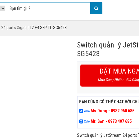
 24 ports Gigabit L2 +4 SFP TL-SG5428
Switch quản lý JetS
SG5428
ĐẶT MUA NG
Mua Càng Nhiều - Giá Càn
BẠN CŨNG CÓ THỂ CHAT VỚI CH
Ms.Dung - 0982 960 685
Mr. Sơn - 0973 497 685
Switch quản lý JetStream 24 ports T