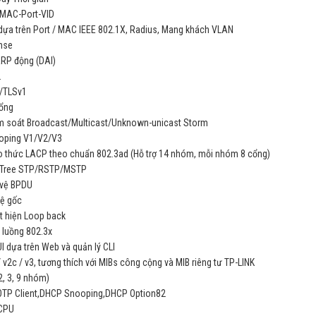
P-MAC-Port-VID
dựa trên Port / MAC IEEE 802.1X, Radius, Mang khách VLAN
nse
ARP động (DAI)
2
/TLSv1
ổng
ểm soát Broadcast/Multicast/Unknown-unicast Storm
oping V1/V2/V3
ao thức LACP theo chuẩn 802.3ad (Hỗ trợ 14 nhóm, mỗi nhóm 8 cổng)
 Tree STP/RSTP/MSTP
 vệ BPDU
vệ gốc
át hiện Loop back
 luồng 802.3x
I dựa trên Web và quản lý CLI
v2c / v3, tương thích với MIBs công cộng và MIB riêng tư TP-LINK
2, 3, 9 nhóm)
TP Client,DHCP Snooping,DHCP Option82
 CPU