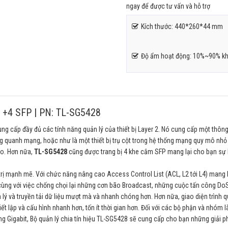
ngay để được tư vấn và hỗ trợ
Kích thước: 440*260*44 mm
Độ ẩm hoạt động: 10%~90% kh
2 +4 SFP | PN: TL-SG5428
ng cấp đầy đủ các tính năng quản lý của thiết bị Layer 2. Nó cung cấp một thôn
ung quanh mạng, hoặc như là một thiết bị trụ cột trong hệ thống mạng quy mô nh
ao. Hơn nữa,
TL-SG5428
cũng được trang bị 4 khe cắm SFP mang lại cho bạn sự 
rị mạnh mẽ. Với chức năng nâng cao Access Control List (ACL, L2 tới L4) mang 
cùng với việc chống chọi lại những cơn bão Broadcast, những cuộc tấn công Do
 lý và truyền tải dữ liệu mượt mà và nhanh chóng hơn. Hơn nữa, giao diện trình q
t lập và cấu hình nhanh hơn, tốn ít thời gian hơn. Đối với các bộ phận và nhóm 
g Gigabit, Bộ quản lý chia tín hiệu TL-SG5428 sẽ cung cấp cho bạn những giải p