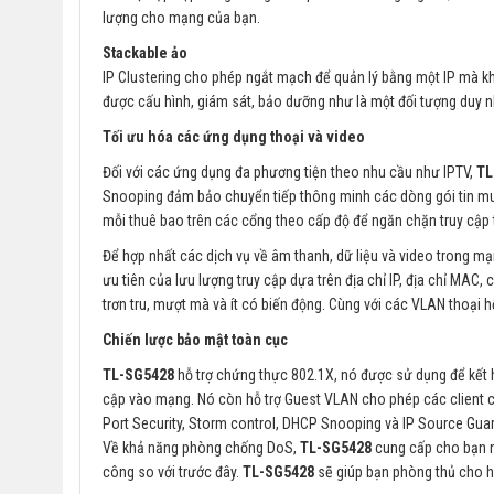
lượng cho mạng của bạn.
Stackable ảo
IP Clustering cho phép ngắt mạch để quản lý bằng một IP mà không
được cấu hình, giám sát, bảo dưỡng như là một đối tượng duy n
Tối ưu hóa các ứng dụng thoại và video
Đối với các ứng dụng đa phương tiện theo nhu cầu như IPTV,
TL
Snooping đảm bảo chuyển tiếp thông minh các dòng gói tin mult
mỗi thuê bao trên các cổng theo cấp độ để ngăn chặn truy cập 
Để hợp nhất các dịch vụ về âm thanh, dữ liệu và video trong m
ưu tiên của lưu lượng truy cập dựa trên địa chỉ IP, địa chỉ MA
trơn tru, mượt mà và ít có biến động. Cùng với các VLAN thoại hỗ
Chiến lược bảo mật toàn cục
TL-SG5428
hỗ trợ chứng thực 802.1X, nó được sử dụng để kết h
cập vào mạng. Nó còn hỗ trợ Guest VLAN cho phép các client c
Port Security, Storm control, DHCP Snooping và IP Source Gua
Về khả năng phòng chống DoS,
TL-SG5428
cung cấp cho bạn nh
công so với trước đây.
TL-SG5428
sẽ giúp bạn phòng thủ cho h