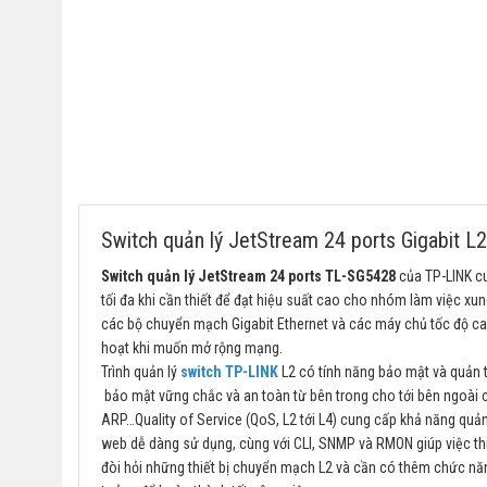
Switch quản lý JetStream 24 ports Gigabit L
Switch quản lý JetStream 24 ports TL-SG5428
của TP-LINK cu
tối đa khi cần thiết để đạt hiệu suất cao cho nhóm làm việc x
các bộ chuyển mạch Gigabit Ethernet và các máy chủ tốc độ c
hoạt khi muốn mở rộng mạng.
Trình quản lý
switch TP-LINK
L2 có tính năng bảo mật và quản t
bảo mật vững chắc và an toàn từ bên trong cho tới bên ngoài 
ARP…Quality of Service (QoS, L2 tới L4) cung cấp khả năng quản
web dễ dàng sử dụng, cùng với CLI, SNMP và RMON giúp việc thiế
đòi hỏi những thiết bị chuyển mạch L2 và cần có thêm chức năn