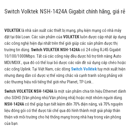
Switch Volktek NSH-1424A Gigabit chính hãng, giá rẻ
VOLKTEK
là nhà sản xuất các thiết bị mạng, phụ kiện mạng có nhà máy
đặt tại Đài Loan. Các sản phẩm của
VOLKTEK
luôn được cập nhật áp dụng
các công nghệ hiện đại nhất trên thế giới giúp các sản phẩm được thị
trường tin dùng.
Switch VOLKTEK NSH-1424A
có 24 cổng RJ45 Gigabit
10/100/1000Mbps. Tất cả các cổng này đều được hỗ trợ tính năng Auto
MDI/MDIX , qua đó có thể loại bỏ được các vấn đề sử dụng cáp chéo hoặc
các cổng Uplink. Tại Việt Nam, các dòng
Switch Volktek
tuy mới xuất hiện
nhưng đang dần có được vị thế vững chắc và cạnh tranh sòng phẳng với
các thương hiệu nổi tiếng thế giới như Planet, TP-Link…
Switch VOLKTEK NSH-1424A
là một sản phẩm chia tín hiệu Ethernet dành
cho SOHO (Văn phòng nhỏ/Văn phòng nhà) hoặc một nhóm người dùng.
NSH-1424A
có thể giúp bạn tiết kiệm đến 70% điện năng, và 70% nguyên
liệu đóng gói có thể được tái chế qua đó hình thành một giải pháp thân
thiện với môi trường cho hệ thống mạng trong nhà hay trong văn phòng
của bạn.