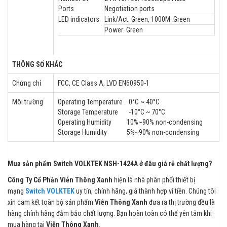
Ports
Negotiation ports
LED indicators
Link/Act: Green, 1000M: Green
Power: Green
THÔNG SỐ KHÁC
Chứng chỉ
FCC, CE Class A, LVD EN60950-1
Môi trường
Operating Temperature 0°C ~ 40°C
Storage Temperature -10°C ~ 70°C
Operating Humidity 10%~90% non-condensing
Storage Humidity 5%~90% non-condensing
Mua sản phẩm Switch VOLKTEK NSH-1424A ở đâu giá rẻ chất lượng?
Công Ty Cổ Phần Viễn Thông Xanh
hiện là nhà phân phối thiết bị
mạng
Switch
VOLKTEK
uy tín, chính hãng, giá thành hợp ví tiền. Chúng tôi
xin cam kết toàn bộ sản phẩm
Viễn Thông Xanh
đưa ra thị trường đều là
hàng chính hãng đảm bảo chất lượng. Bạn hoàn toàn có thể yên tâm khi
mua hàng tại
Viễn Thông Xanh
.