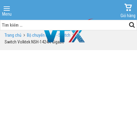
Menu
Giỏ hàng
Tìm
kiếm
Trang chủ
Bộ chuyển mạch - Switch
cho:
Switch Volktek NSH-1424A Gigabit