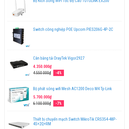
Bộ Kích Sóng WiFi Tốc Độ Cao TOTOLINK EX200
Switch công nghiệp POE Upcom PIES206G-4P-2C
Cân bằng tải DrayTek Vigor2927
4.350.000₫
4.550.000₫
-4%
Bộ phát sóng wifi Mesh AC1200 Deco M4 Tp-Link
5.700.000₫
6.100.000₫
-7%
Thiết bị chuyển mạch Switch MikroTik CRS354-48P-
4S+2Q+RM