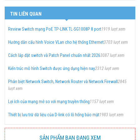
TIN LIÊN QUAN
Review Switch mạng PoE TP-LINK TL-SG1008P 8 port
1919 lượt xem
Hướng dẫn cấu hình Voice VLan cho hệ thống Ethernet
3703 lượt xem
Cách lắp đặt switch và Patch Panel chuẩn nhất 2026
3087 lượt xem
Kiến trúc mô hình Switch được ứng dụng hiện nay
2312 lượt xem
Phân biệt Network Switch, Network Router và Network Firewall
2845
lượt xem
Lợi ích của mạng mở so với mạng truyền thống
1157 lượt xem
Thiết bị lưu trữ dữ liệu của D-link có lỗ hổng bảo mật
1983 lượt xem
SẢN PHẨM BẠN ĐANG XEM