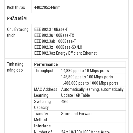
Kích thước
440x205x44mm
PHẦN MỀM
Chuẩn tương
IEEE 802.3 10Base-T
thích
IEEE 802.3u 100Base-TX
IEEE 802.3ab 1000Base-T
IEEE 802.3z 1000Base-SX/LX
IEEE 802.3az Energy Efficient Ethernet
Tính năng
Performance
nâng cao
Throughput
14,880 pps to 10 Mbps ports
148,800 pps to 100 Mbps ports
1,488,000 pps to 1000 Mbps ports
MAC Address
Automatically learning, automatically
Learning
Update 16K Table
Switching
48G
Capacity
Transfer
Store-and-Forward
Method
Interface
Number of
24 x 10/100/1000Mbps Auto-