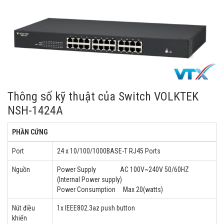
Thông số kỹ thuật của Switch VOLKTEK
NSH-1424A
PHẦN CỨNG
Port
24 x 10/100/1000BASE-T RJ45 Ports
Nguồn
Power Supply AC 100V~240V 50/60HZ
(Internal Power supply)
Power Consumption Max 20(watts)
Nút điều
1x IEEE802.3az push button
khiển