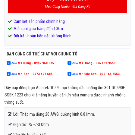
Mua Càng Nhiều - Giá Càng Rẻ
Cam kết sản phẩm chính hãng
Miễn phí giao hàng đến 10km
Đổi trả - hoàn tiền nếu không thích
BẠN CŨNG CÓ THỂ CHAT VỚI CHÚNG TÔI
Ms.Dung - 0982 960 685
Ms. Hồng - 096 191 9559
Mr. Sơn - 0973 497 685
Mr. Đức Sơn - 096 165 3553
Dây cáp đồng trục Alantek RG59 Loại không dầu chống ẩm 301-RG590F-
SSBK-1223 cho khả năng truyền dẫn tín hiệu camera được nhanh chóng,
thông suốt.
Lõi: Thép mạ đồng 20 AWG, đường kính 0.81mm.
Điện trở: 75 +/-3 Ohm.
Vận tốc truyền: 85%