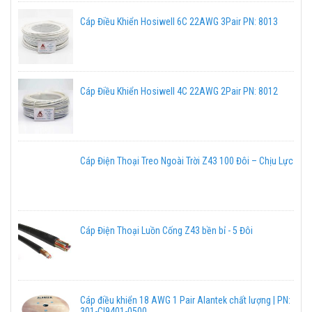
Cáp Điều Khiển Hosiwell 6C 22AWG 3Pair PN: 8013
Cáp Điều Khiển Hosiwell 4C 22AWG 2Pair PN: 8012
Cáp Điện Thoại Treo Ngoài Trời Z43 100 Đôi – Chịu Lực
Cáp Điện Thoại Luồn Cống Z43 bền bỉ - 5 Đôi
Cáp điều khiển 18 AWG 1 Pair Alantek chất lượng | PN:
301-CI9401-0500