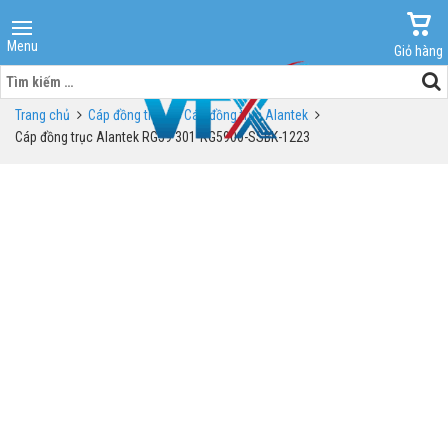
Menu
Giỏ hàng
Tìm
kiếm
Trang chủ
Cáp đồng trục
Cáp đồng trục Alantek
cho:
Cáp đồng trục Alantek RG59 301-RG5900-SSBK-1223