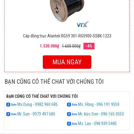
Cáp đồng trục Alantek RG59 301-RG5900-SSBK-1223
1.530.000₫
1.600.000₫
-4%
MUA NGAY
BẠN CŨNG CÓ THỂ CHAT VỚI CHÚNG TÔI
BẠN CŨNG CÓ THỂ CHAT VỚI CHÚNG TÔI
Ms.Dung - 0982 960 685
Ms. Hồng - 096 191 9559
Mr. Sơn - 0973 497 685
Mr. Đức Sơn - 096 165 3553
Ms. Lan - 098 939 5445