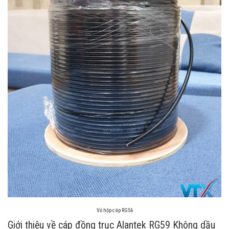
Vỏ hộp cáp RG56
Giới thiệu về cáp đồng trục Alantek RG59 Không dầu