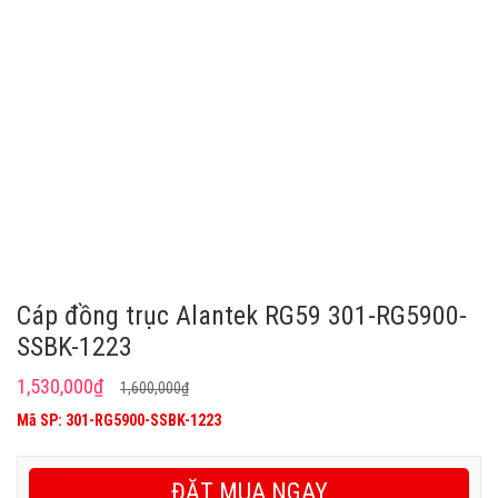
Cáp đồng trục Alantek RG59 301-RG5900-
SSBK-1223
Giá
Giá
1,530,000
₫
1,600,000
₫
gốc
hiện
Mã SP: 301-RG5900-SSBK-1223
là:
tại
1,600,000₫.
là:
ĐẶT MUA NGAY
1,530,000₫.