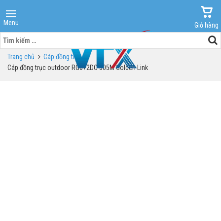
Menu
Giỏ hàng
Tìm
kiếm
Trang chủ
Cáp đồng trục
cho:
Cáp đồng trục outdoor RG6+2DC 305M Golden Link