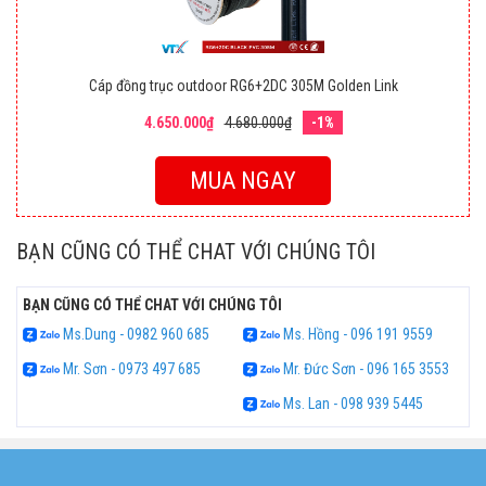
Cáp đồng trục outdoor RG6+2DC 305M Golden Link
4.650.000₫
4.680.000₫
-1%
MUA NGAY
BẠN CŨNG CÓ THỂ CHAT VỚI CHÚNG TÔI
BẠN CŨNG CÓ THỂ CHAT VỚI CHÚNG TÔI
Ms.Dung - 0982 960 685
Ms. Hồng - 096 191 9559
Mr. Sơn - 0973 497 685
Mr. Đức Sơn - 096 165 3553
Ms. Lan - 098 939 5445