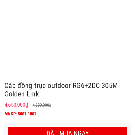
Cáp đồng trục outdoor RG6+2DC 305M
Golden Link
Giá
Giá
4,650,000
₫
4,680,000
₫
gốc
hiện
Mã SP: 5001-1001
là:
tại
4,680,000₫.
là:
ĐẶT MUA NGAY
4,650,000₫.