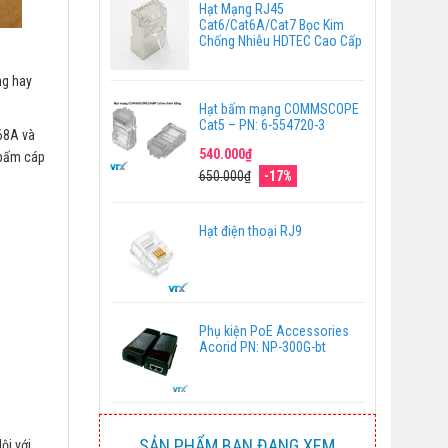
Hạt Mạng RJ45
Cat6/Cat6A/Cat7 Bọc Kim
Chống Nhiễu HDTEC Cao Cấp
ng hay
Hạt bấm mạng COMMSCOPE
Cat5 – PN: 6-554720-3
568A và
540.000₫
c bấm cáp
650.000₫
-17%
Hạt điện thoại RJ9
Phụ kiện PoE Accessories
Acorid PN: NP-300G-bt
SẢN PHẨM BẠN ĐANG XEM
ội với