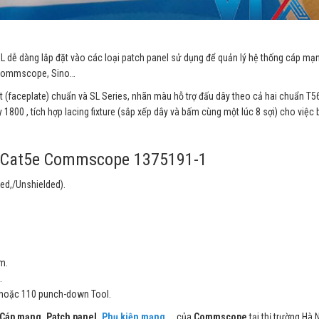
L dễ dàng lắp đặt vào các loại patch panel sử dụng để quản lý hệ thống cáp mạ
 Commscope, Sino…
t (faceplate) chuẩn và SL Series, nhãn màu hỗ trợ đấu dây theo cả hai chuẩn T
 1800 , tích hợp lacing fixture (sắp xếp dây và bấm cùng một lúc 8 sợi) cho việ
ck Cat5e Commscope 1375191-1
ed,/Unshielded).
m.
.
 hoặc 110 punch-down Tool.
Cáp mạng, Patch panel,
Phụ kiện mạng
….
của
Commscope
tại thị trường Hà N