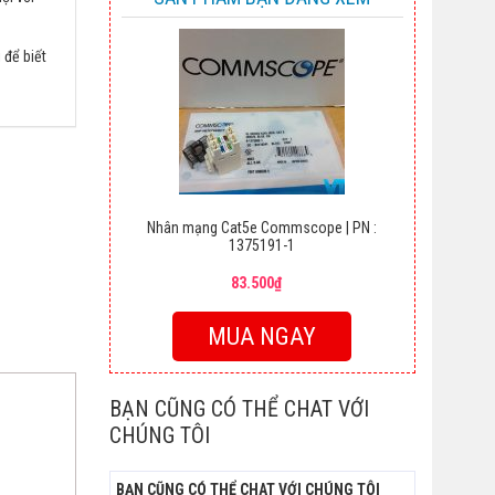
 để biết
Nhân mạng Cat5e Commscope | PN :
1375191-1
83.500₫
MUA NGAY
BẠN CŨNG CÓ THỂ CHAT VỚI
CHÚNG TÔI
BẠN CŨNG CÓ THỂ CHAT VỚI CHÚNG TÔI