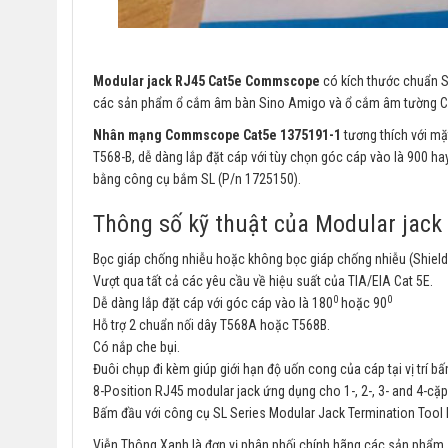
Modular jack RJ45 Cat5e Commscope
có kích thước chuẩn S
các sản phẩm ổ cắm âm bàn Sino Amigo và ổ cắm âm tường
Nhân mạng Commscope Cat5e 1375191-1
tương thích với mặ
T568-B, dễ dàng lắp đặt cáp với tùy chọn góc cáp vào là 900 hay
bằng công cụ bắm SL (P/n 1725150).
Thông số kỹ thuật của Modular ja
Bọc giáp chống nhiễu hoặc không bọc giáp chống nhiễu (Shield
Vượt qua tất cả các yêu cầu về hiệu suất của TIA/EIA Cat 5E.
0
0
Dễ dàng lắp đặt cáp với góc cáp vào là 180
hoặc 90
Hỗ trợ 2 chuẩn nối dây T568A hoặc T568B.
Có nắp che bụi.
Đuôi chụp đi kèm giúp giới hạn độ uốn cong của cáp tại vị trí bấ
8-Position RJ45 modular jack ứng dụng cho 1-, 2-, 3- and 4-cặp
Bấm đầu với công cụ SL Series Modular Jack Termination Tool
Viễn Thông Xanh là đơn vị phân phối chính hãng các sản phẩm