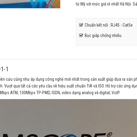
từ Mỹ với mức giá rẻ nhất Hà Nội. 
Chuẩn kết nối : RJ45 - Cat5e
Bọc giáp chống nhiễu
91-1
iên cứu cũng như áp dụng công nghệ mới nhất trong sản xuất giúp đưa ra sản 
. Vượt qua tất cả các yêu cầu về hiệu suất chuẩn TIA và ISO. Hỗ trợ các ứng dụn
5 Mbps ATM, 100Mbps TP-PMD, ISDN, video dạng analog và digital, VoIP.