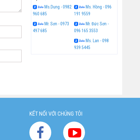
Ms.Dung - 0982
Ms. Hồng - 096
960 685
191 9559
Mr. Sơn - 0973
Mr. Đức Sơn -
497 685
096 165 3553
Ms. Lan - 098
939 5445
KẾT NỐI VỚI CHÚNG TÔI