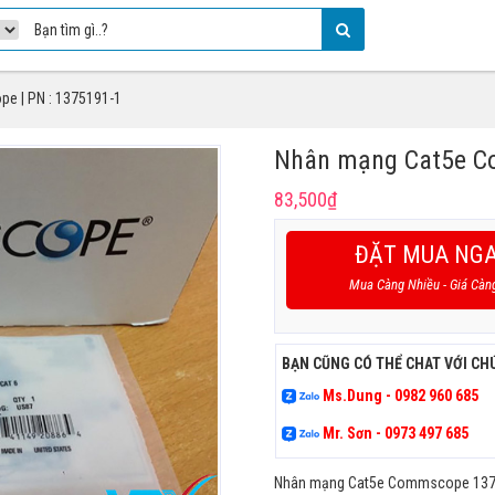
e | PN : 1375191-1
Nhân mạng Cat5e Co
83,500
₫
ĐẶT MUA NG
Mua Càng Nhiều - Giá Càn
BẠN CŨNG CÓ THỂ CHAT VỚI CH
Ms.Dung - 0982 960 685
Mr. Sơn - 0973 497 685
Nhân mạng Cat5e Commscope 13751