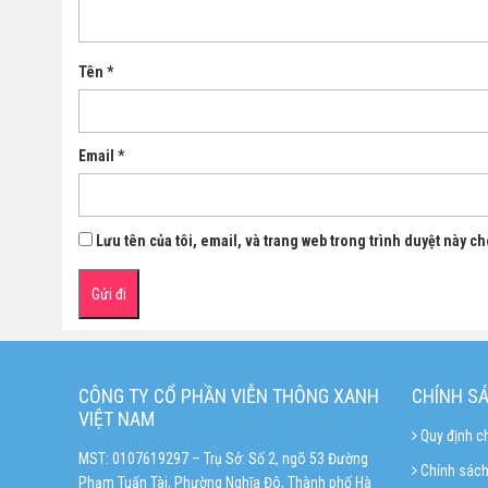
Tên
*
Email
*
Lưu tên của tôi, email, và trang web trong trình duyệt này cho
CÔNG TY CỔ PHẦN VIỄN THÔNG XANH
CHÍNH S
VIỆT NAM
Quy định c
MST: 0107619297 – Trụ Sở: Số 2, ngõ 53 Đường
Chính sách
Phạm Tuấn Tài, Phường Nghĩa Đô, Thành phố Hà