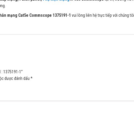
ờng.
hân mạng Cat5e Commscope 1375191-1
vui lòng liên hệ trực tiếp với chúng tôi
 : 1375191-1”
uộc được đánh dấu
*