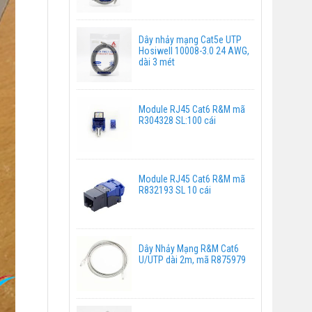
Dây nhảy mạng Cat5e UTP
Hosiwell 10008-3.0 24 AWG,
dài 3 mét
Module RJ45 Cat6 R&M mã
R304328 SL:100 cái
Module RJ45 Cat6 R&M mã
R832193 SL 10 cái
Dây Nhảy Mạng R&M Cat6
U/UTP dài 2m, mã R875979