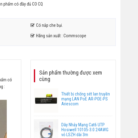
Sản phẩm có đầy đủ CO CQ
Có nắp che bụi.
Hãng sản xuất : Commscope
Sản phẩm thường được xem
cùng
phẩm có
g :
Thiết bị chống sét lan truyền
mạng LAN PoE AR-POE-PS
Ariescom
Dây Nhảy Mạng Cat6 UTP
Hosiwell 10105-3.0 24AWG
vỏ LSZH dài 3m