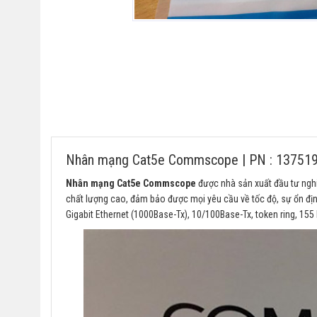
Nhân mạng Cat5e Commscope | PN : 13751
Nhân mạng Cat5e Commscope
được nhà sản xuất đầu tư ngh
chất lượng cao, đảm bảo được mọi yêu cầu về tốc độ, sự ổn định
Gigabit Ethernet (1000Base-Tx), 10/100Base-Tx, token ring, 15