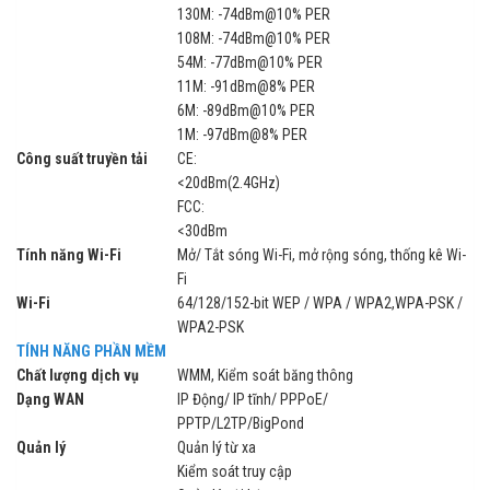
130M: -74dBm@10% PER
108M: -74dBm@10% PER
54M: -77dBm@10% PER
11M: -91dBm@8% PER
6M: -89dBm@10% PER
1M: -97dBm@8% PER
Công suất truyền tải
CE:
<20dBm(2.4GHz)
FCC:
<30dBm
Tính năng Wi-Fi
Mở/ Tắt sóng Wi-Fi, mở rộng sóng, thống kê Wi-
Fi
Wi-Fi
64/128/152-bit WEP / WPA / WPA2,WPA-PSK /
WPA2-PSK
TÍNH NĂNG PHẦN MỀM
Chất lượng dịch vụ
WMM, Kiểm soát băng thông
Dạng WAN
IP Động/ IP tĩnh/ PPPoE/
PPTP/L2TP/BigPond
Quản lý
Quản lý từ xa
Kiểm soát truy cập