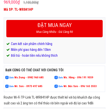
Giá
Giá
969,000
₫
1,100,000
₫
gốc
hiện
Mã SP: TL-WR841HP
là:
tại
1,100,000₫.
là:
ĐẶT MUA NGAY
969,000₫.
Mua Càng Nhiều - Giá Càng Rẻ
Cam kết sản phẩm chính hãng
Miễn phí giao hàng đến 10km
Đổi trả - hoàn tiền nếu không thích
BẠN CŨNG CÓ THỂ CHAT VỚI CHÚNG TÔI
Ms.Dung - 0982 960 685
Ms. Hồng - 096 191 9559
Mr. Sơn - 0973 497 685
Mr. Đức Sơn - 096 165 3553
Router Wi-Fi TP-Link TL-WR841HP được thiết kế với bộ khuếch đại công
suất cao và 2 ăng ten có thể tháo rời bên ngoài với độ lợi cao 9dBi