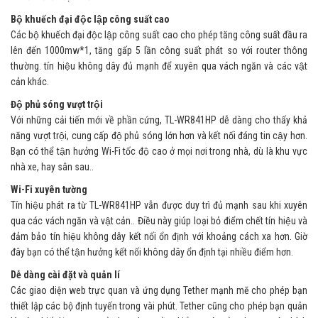
Bộ khuếch đại độc lập công suất cao
Các bộ khuếch đại độc lập công suất cao cho phép tăng công suất đầu ra
lên đến 1000mw*1, tăng gấp 5 lần công suất phát so với router thông
thường. tín hiệu không dây đủ mạnh để xuyên qua vách ngăn và các vật
cản khác.
Độ phủ sóng vượt trội
Với những cải tiến mới về phần cứng, TL-WR841HP dễ dàng cho thấy khả
năng vượt trội, cung cấp độ phủ sóng lớn hơn và kết nối đáng tin cậy hơn.
Bạn có thể tận hưởng Wi-Fi tốc độ cao ở mọi nơi trong nhà, dù là khu vực
nhà xe, hay sân sau..
Wi-Fi xuyên tường
Tín hiệu phát ra từ TL-WR841HP vẫn được duy trì đủ mạnh sau khi xuyên
qua các vách ngăn và vật cản.. Điều này giúp loại bỏ điểm chết tín hiệu và
đảm bảo tín hiệu không dây kết nối ổn định với khoảng cách xa hơn. Giờ
đây bạn có thể tận hưởng kết nối không dây ổn định tại nhiều điểm hơn.
Dễ dàng cài đặt và quản lí
Các giao diện web trực quan và ứng dụng Tether mạnh mẽ cho phép bạn
thiết lập các bộ định tuyến trong vài phút. Tether cũng cho phép bạn quản