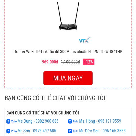
Router Wi-Fi TP-Link tốc độ 300Mbps chuẩn N | PN: TL-WR841HP
969.000₫
1.100.000₫
-12%
MUA NGAY
BẠN CŨNG CÓ THỂ CHAT VỚI CHÚNG TÔI
BẠN CŨNG CÓ THỂ CHAT VỚI CHÚNG TÔI
Ms.Dung - 0982 960 685
Ms. Hồng - 096 191 9559
Mr. Sơn - 0973 497 685
Mr. Đức Sơn - 096 165 3553