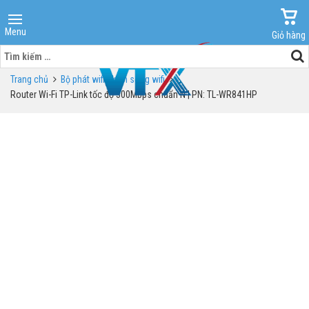
Menu
Giỏ hàng
Tìm
kiếm
Trang chủ
Bộ phát wifi - kích sóng wifi
cho:
Router Wi-Fi TP-Link tốc độ 300Mbps chuẩn N | PN: TL-WR841HP