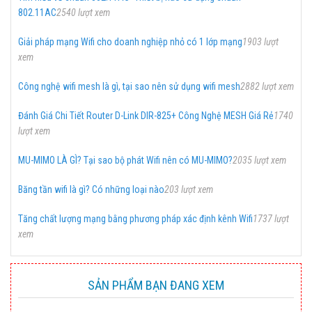
802.11AC
2540 lượt xem
Giải pháp mạng Wifi cho doanh nghiệp nhỏ có 1 lớp mạng
1903 lượt
xem
Công nghệ wifi mesh là gì, tại sao nên sử dụng wifi mesh
2882 lượt xem
Đánh Giá Chi Tiết Router D-Link DIR-825+ Công Nghệ MESH Giá Rẻ
1740
lượt xem
MU-MIMO LÀ GÌ? Tại sao bộ phát Wifi nên có MU-MIMO?
2035 lượt xem
Băng tần wifi là gì? Có những loại nào
203 lượt xem
Tăng chất lượng mạng bằng phương pháp xác định kênh Wifi
1737 lượt
xem
SẢN PHẨM BẠN ĐANG XEM