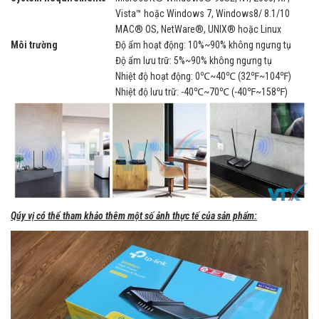
Vista™ hoặc Windows 7, Windows8/ 8.1/10
MAC® OS, NetWare®, UNIX® hoặc Linux
Môi trường
Độ ẩm hoạt động: 10%~90% không ngưng tụ
Độ ẩm lưu trữ: 5%~90% không ngưng tụ
Nhiệt độ hoạt động: 0℃~40℃ (32℉~104℉)
Nhiệt độ lưu trữ: -40℃~70℃ (-40℉~158℉)
Qúy vị có thể tham khảo thêm một số ảnh thực tế của sản phẩm: