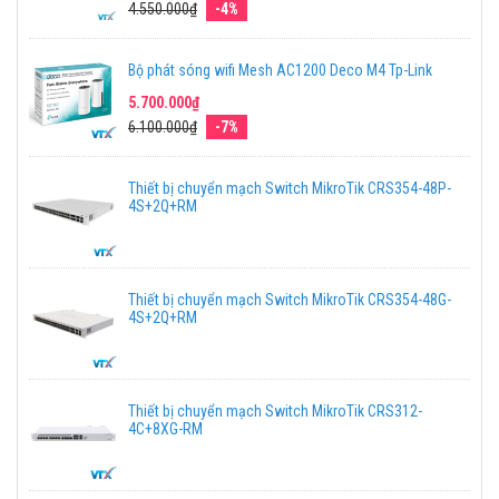
4.550.000₫
-4%
Bộ phát sóng wifi Mesh AC1200 Deco M4 Tp-Link
5.700.000₫
6.100.000₫
-7%
Thiết bị chuyển mạch Switch MikroTik CRS354-48P-
4S+2Q+RM
Thiết bị chuyển mạch Switch MikroTik CRS354-48G-
4S+2Q+RM
Thiết bị chuyển mạch Switch MikroTik CRS312-
4C+8XG-RM