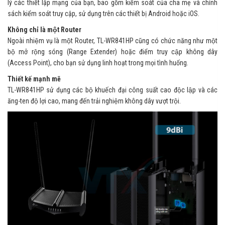
lý các thiết lập mạng của bạn, bao gồm kiểm soát của cha mẹ và chính
sách kiểm soát truy cập, sử dụng trên các thiết bị Android hoặc iOS.
Không chỉ là một Router
Ngoài nhiệm vụ là một Router, TL-WR841HP cũng có chức năng như một
bộ mở rộng sóng (Range Extender) hoặc điểm truy cập không dây
(Access Point), cho bạn sử dụng linh hoạt trong mọi tình huống.
Thiết kế mạnh mẽ
TL-WR841HP sử dụng các bộ khuếch đại công suất cao độc lập và các
ăng-ten độ lợi cao, mang đến trải nghiệm không dây vượt trội.