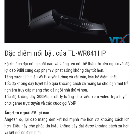
Đặc điểm nổi bật của TL-WR841HP
Bộ khuếch đại công suất cao và 2 ăng ten có thể tháo rời bên ngoài với độ
lợi cao 9dBi cung cấp phạm vi phát sóng không dây tốt hơn.
Tăng cường tín hiệu Wi-Fi xuyên tường và vật cản, loại bỏ điểm chết
Tốc độ không dây tuyệt hảo qua khoảng cách xa mang lại cho bạn một trải
nghiệm truy cập mạng cho cả ngôi nhà thú vị hơn.
Tốc độ không dây 300Mbps rất lý tưởng cho việc xem video trực tuyến,
chơi game trực tuyến và các cuộc gọi VoIP.
Ăng-ten ngoài độ lợi cao
Ăng-ten độ lợi cao mang đến kết nối mạnh mẽ hơn với khoảng cách lớn
hơn. Điều này cho phép tín hiệu không dây đạt được khoảng cách xa hơn
và kết nối ổn định hơn.