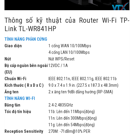
Thông số kỹ thuật của Router Wi-Fi TP-
Link TL-WR841HP
TÍNH NĂNG PHẦN CỨNG
Giao diện
1 cổng WAN 10/100Mbps
4 cổng LAN 10/100Mbps
Nút
Nút WPS/Reset
Bộ cấp nguồn bên ngoài
12VDC / 1A
(EU)
Chuẩn Wi-Fi
IEEE 802.11n, IEEE 802.11g, IEEE 802.11b
Kích thước ( R x D x C )
9.0 x 7.4 x 1.9 in. (227.5 x 187.3 x 48.3mm)
Ăng ten
2 x ăng ten 9dBi đẳng hướng (RP-SMA)
TÍNH NĂNG WI-FI
Băng tần
2.4-2.4835GHz
Tốc độ tín hiệu
11b: Lên đến 11Mbps(động)
11n: Lên đến 300Mbps(động)
11g: Lên đến 54Mbps(động)
Reception Sensitivity
270M: -71dBm@10% PER