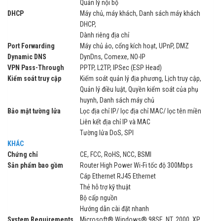
Quản lý nội bộ
DHCP
Máy chủ, máy khách, Danh sách máy khách
DHCP,
Dành riêng địa chỉ
Port Forwarding
Máy chủ ảo, cổng kích hoạt, UPnP, DMZ
Dynamic DNS
DynDns, Comexe, NO-IP
VPN Pass-Through
PPTP, L2TP, IPSec (ESP Head)
Kiểm soát truy cập
Kiếm soát quản lý địa phương, Lịch truy cập,
Quản lý điều luật, Quyền kiểm soát của phụ
huynh, Danh sách máy chủ
Bảo mật tường lửa
Lọc địa chỉ IP/ lọc địa chỉ MAC/ lọc tên miền
Liên kết địa chỉ IP và MAC
Tường lửa DoS, SPI
KHÁC
Chứng chỉ
CE, FCC, RoHS, NCC, BSMI
Sản phẩm bao gồm
Router High Power Wi-Fi tốc độ 300Mbps
Cáp Ethernet RJ45 Ethernet
Thẻ hỗ trợ kỹ thuật
Bộ cấp nguồn
Hướng dẫn cài đặt nhanh
System Requirements
Microsoft® Windows® 98SE, NT, 2000, XP,