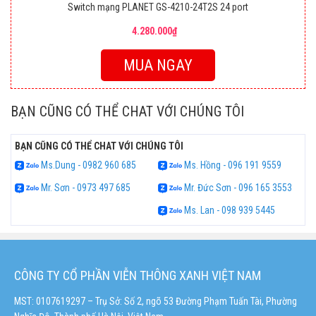
Switch mạng PLANET GS-4210-24T2S 24 port
4.280.000₫
MUA NGAY
BẠN CŨNG CÓ THỂ CHAT VỚI CHÚNG TÔI
BẠN CŨNG CÓ THỂ CHAT VỚI CHÚNG TÔI
Ms.Dung - 0982 960 685
Ms. Hồng - 096 191 9559
Mr. Sơn - 0973 497 685
Mr. Đức Sơn - 096 165 3553
Ms. Lan - 098 939 5445
CÔNG TY CỔ PHẦN VIỄN THÔNG XANH VIỆT NAM
MST: 0107619297 – Trụ Sở: Số 2, ngõ 53 Đường Phạm Tuấn Tài, Phường