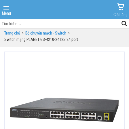
Menu
Giỏ hàng
Tìm
kiếm
Trang chủ
Bộ chuyển mạch - Switch
cho:
Switch mạng PLANET GS-4210-24T2S 24 port