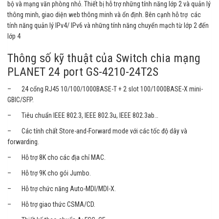
bộ và mạng văn phòng nhỏ. Thiết bị hỗ trợ những tính năng lớp 2 và quản lý
thông minh, giao diện web thông minh và ổn định. Bên cạnh hỗ trợ các
tính năng quản lý IPv4/ IPv6 và những tính năng chuyển mạch từ lớp 2 đến
lớp 4
Thông số kỹ thuật của Switch chia mạng
PLANET 24 port GS-4210-24T2S
– 24 cổng RJ45 10/100/1000BASE-T + 2 slot 100/1000BASE-X mini-
GBIC/SFP.
– Tiêu chuẩn IEEE 802.3, IEEE 802.3u, IEEE 802.3ab…
– Các tính chất Store-and-Forward mode với các tốc độ dây và
forwarding.
– Hỗ trợ 8K cho các địa chỉ MAC.
– Hỗ trợ 9K cho gói Jumbo.
– Hỗ trợ chức năng Auto-MDI/MDI-X.
– Hỗ trợ giao thức CSMA/CD.