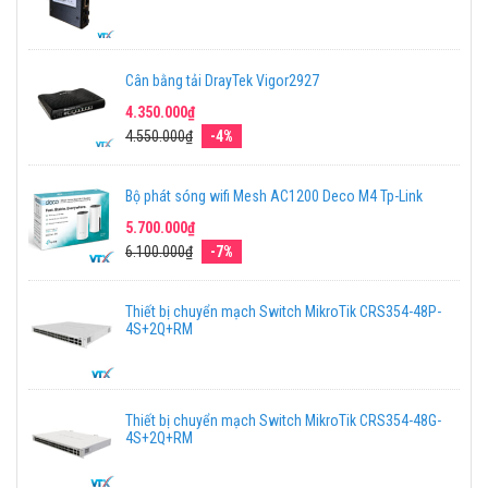
Cân bằng tải DrayTek Vigor2927
4.350.000₫
4.550.000₫
-4%
Bộ phát sóng wifi Mesh AC1200 Deco M4 Tp-Link
5.700.000₫
6.100.000₫
-7%
Thiết bị chuyển mạch Switch MikroTik CRS354-48P-
4S+2Q+RM
Thiết bị chuyển mạch Switch MikroTik CRS354-48G-
4S+2Q+RM