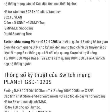
hệ thống mạng sẵn có Các đặc tính của thiết bị như:
Hỗ trợ xác thực 802.1X/ Radius/ tacacs+
802.1Q VLAN
Giám sát SNMP và SNMP Trap
IGMP/MLD Snooping
Rapid Spannng Tree
Switch chia mạng Planet GSD-1020S
là thiết bị quản lý 8 cổng hỗ trợ giao
diên khe cắm quang SFP cho kết nối đến mạng trục chính để truyền tải dữ
liệu tới mạng ở xa thông qua kết nối cáp quang. Được hỗ trợ 8 cổng
10/100/1000 Mbps Base-T và 2 khe cắm quang 100/1000 Base-X và tích
hợp hệ thống nguồn.
Thông số kỹ thuật của Switch mạng
PLANET GSD-1020S
8 cổng RJ45 10/100/1000Base-T + 2 cổng 100/1000Base-X SFP.
Các tính chất Store-and-Forward mode với các tốc độ dây và forwarding.
Hỗ trợ 8K cho các địa chỉ MAC.
Hỗ trợ 10K cho gói Jumbo.