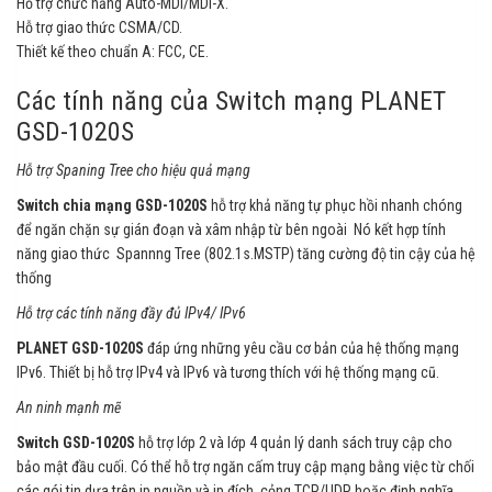
Hỗ trợ chức năng Auto-MDI/MDI-X.
Hỗ trợ giao thức CSMA/CD.
Thiết kế theo chuẩn A: FCC, CE.
Các tính năng của Switch mạng PLANET
GSD-1020S
Hỗ trợ Spaning Tree cho hiệu quả mạng
Switch chia mạng GSD-1020S
hỗ trợ khả năng tự phục hồi nhanh chóng
để ngăn chặn sự gián đoạn và xâm nhập từ bên ngoài Nó kết hợp tính
năng giao thức Spannng Tree (802.1s.MSTP) tăng cường độ tin cậy của hệ
thống
Hỗ trợ các tính năng đầy đủ IPv4/ IPv6
PLANET GSD-1020S
đáp ứng những yêu cầu cơ bản của hệ thống mạng
IPv6. Thiết bị hỗ trợ IPv4 và IPv6 và tương thích với hệ thống mạng cũ.
An ninh mạnh mẽ
Switch GSD-1020S
hỗ trợ lớp 2 và lớp 4 quản lý danh sách truy cập cho
bảo mật đầu cuối. Có thể hỗ trợ ngăn cấm truy cập mạng bằng việc từ chối
các gói tin dựa trên ip nguồn và ip đích, cỏng TCP/UDP hoặc định nghĩa