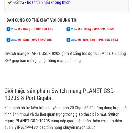
Đổi trả - hoàn tiền nếu không thích
BẠN CŨNG CÓ THỂ CHAT VỚI CHÚNG TÔI
Ms.Dung - 0982 960 685
Ms. Hồng - 096 191 9559
Mr. Sơn - 0973 497 685
Mr. Đức Sơn - 096 165 3553
Switch mạng PLANET GSD-1020S gồm 8 cổng tốc độ 1000Mbps + 2 cổng
SFP giúp bạn mở rộng hệ thống mạng dễ dàng
Giới thiệu sản phẩm Switch mạng PLANET GSD-
1020S 8 Port Gigabit
Bên cạnh hỗ trợ kiến trúc chuyển mạch 20 Gbps để đáp ứng dung lượng lớn
hình ảnh, thoại và dữ liệu quan trọng trong giao thức bảo mật,
Switch
mạng PLANET GSD-1020S
cung cấp giao diện thân thiện với giao diện
quản lý IPv6/IPv4 với các tính năng chuyển mạch L2/L4.