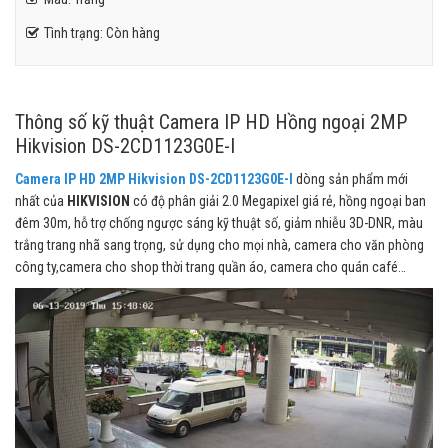
Tình trạng: Còn hàng
Thông số kỹ thuật Camera IP HD Hồng ngoại 2MP
Hikvision DS-2CD1123G0E-I
Camera IP HD 2MP Hikvision DS-2CD1123G0E-I
dòng sản phẩm mới
nhất của
HIKVISION
có độ phân giải 2.0 Megapixel giá rẻ, hồng ngoại ban
đêm 30m, hỗ trợ chống ngược sáng kỹ thuật số, giảm nhiễu 3D-DNR, màu
trắng trang nhã sang trọng, sử dụng cho mọi nhà, camera cho văn phòng
công ty,camera cho shop thời trang quần áo, camera cho quán café…