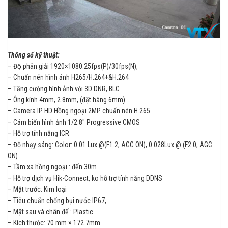
Thông số kỹ thuật:
– Độ phân giải 1920×1080:25fps(P)/30fps(N),
– Chuẩn nén hình ảnh H265/H.264+&H.264
– Tăng cường hình ảnh với 3D DNR, BLC
– Ông kính 4mm, 2.8mm, (đặt hàng 6mm)
– Camera IP HD Hồng ngoại 2MP chuẩn nén H.265
– Cảm biến hình ảnh 1/2.8″ Progressive CMOS
– Hỗ trợ tính năng ICR
– Độ nhạy sáng: Color: 0.01 Lux @(F1.2, AGC ON), 0.028Lux @ (F2.0, AGC
ON)
– Tầm xa hồng ngoại : đến 30m
– Hỗ trợ dịch vụ Hik-Connect, ko hỗ trợ tính năng DDNS
– Mặt trước: Kim loại
– Tiêu chuẩn chống bụi nước IP67,
– Mặt sau và chân đế : Plastic
– Kích thước: 70 mm × 172.7mm