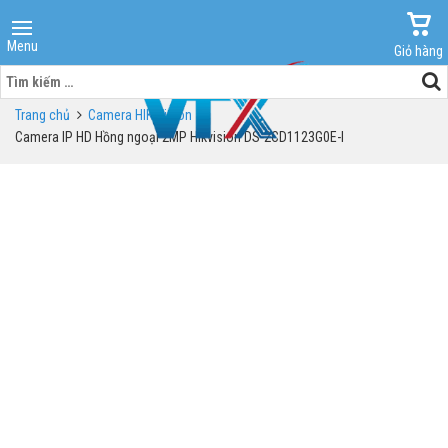
Menu
Giỏ hàng
Tìm
kiếm
Trang chủ
Camera HIK Vision
cho:
Camera IP HD Hồng ngoại 2MP Hikvision DS-2CD1123G0E-I