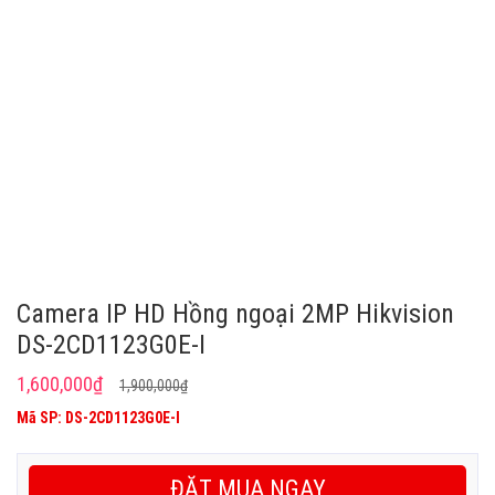
Camera IP HD Hồng ngoại 2MP Hikvision
DS-2CD1123G0E-I
Giá
Giá
1,600,000
₫
1,900,000
₫
gốc
hiện
Mã SP: DS-2CD1123G0E-I
là:
tại
1,900,000₫.
là:
ĐẶT MUA NGAY
1,600,000₫.