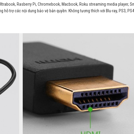
y, Ultrabook, Rasberry Pi, Chromebook, Macbook, Roku streaming media player, S
ng hỗ trợ các nội dung bảo vệ bản quyền. Không tương thích với Blu-ray, PS3, PS