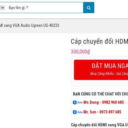
MI sang VGA Audio Ugreen UG-40233
Cáp chuyển đổi HDM
300,000
₫
ĐẶT MUA NG
Mua Càng Nhiều - Giá Càn
BẠN CŨNG CÓ THỂ CHAT VỚI CH
Ms.Dung - 0982 960 685
Mr. Sơn - 0973 497 685
Cáp chuyển đổi HDMI sang VGA 