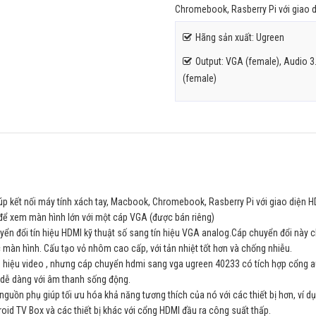
Chromebook, Rasberry Pi với giao di
Hãng sản xuất: Ugreen
Output: VGA (female), Audio 
(female)
úp kết nối máy tính xách tay, Macbook, Chromebook, Rasberry Pi với giao diện 
A để xem màn hình lớn với một cáp VGA (được bán riêng)
uyển đổi tín hiệu HDMI kỹ thuật số sang tín hiệu VGA analog.Cáp chuyển đổi này c
c màn hình. Cấu tạo vỏ nhôm cao cấp, với tản nhiệt tốt hơn và chống nhiễu.
ín hiệu video , nhưng cáp chuyển hdmi sang vga ugreen 40233 có tích hợp cổng a
 dễ dàng với âm thanh sống động.
nguồn phụ giúp tối ưu hóa khả năng tương thích của nó với các thiết bị hơn, ví dụ
id TV Box và các thiết bị khác với cổng HDMI đầu ra công suất thấp.