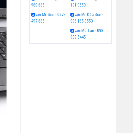
960 685
191 9559
Mr. Sơn - 0973
Mr. Đức Sơn -
497 685
096 165 3553
Ms. Lan - 098
939 5445