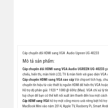
Cáp chuyển đổi HDMI sang VGA Audio Ugreen UG-40233
Mô tả sản phẩm:
Cáp chuyển đổi HDMI sang VGA Audio UGREEN UG-40233
gi
chiếu, hiển thị, màn hình LCD, TV & màn hình với giao diện VG
Cáp chuyển HDMI sang VGA cao cấp
Với chipset tích hợp, ch
chuyển tín hiệu từ các thiết bị nguồn HDMI để hiển thị VGA hoặ
Hỗ trợ độ phân giải: 1920 * 1080 @ 60Hz (Max). VGA chỉ xử lý t
tuỳ chọn để bạn có thể kết nối xuất âm thanh đến loa một cách
Cáp HDMI sang VGA
hỗ trợ một cổng micro usb riêng biệt hỗ trợ 
MacBook Mini vào năm 2014, Apple TV, Rasberry Pi, Smart Andro