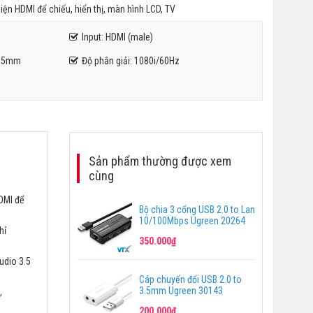
ện HDMI để chiếu, hiển thị, màn hình LCD, TV
Input: HDMI (male)
3.5mm
Độ phân giải: 1080i/60Hz
Sản phẩm thường được xem
cùng
HDMI để
Bộ chia 3 cổng USB 2.0 to Lan
10/100Mbps Ugreen 20264
hỉ
350.000₫
udio 3.5
Cáp chuyển đổi USB 2.0 to
3.5mm Ugreen 30143
,
200.000₫