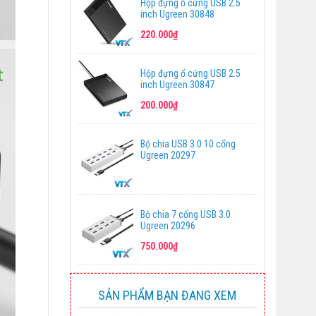
Hộp đựng ổ cứng USB 2.5
inch Ugreen 30848
220.000₫
Hộp đựng ổ cứng USB 2.5
inch Ugreen 30847
200.000₫
Bộ chia USB 3.0 10 cổng
Ugreen 20297
Bộ chia 7 cổng USB 3.0
Ugreen 20296
750.000₫
SẢN PHẨM BẠN ĐANG XEM