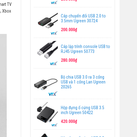
mart TV
4, Xbox
Cáp chuyển đổi USB 2.0 to
3.5mm Ugreen 30724
200.000₫
Cáp lập trình console USB to
RJ45 Ugreen 50773
280.000₫
Bộ chia USB 3.0 ra 3 cổng
USB và 1 cổng Lan Ugreen
20265
Hộp đựng ổ cứng USB 3.5
inch Ugreen 50422
420.000₫