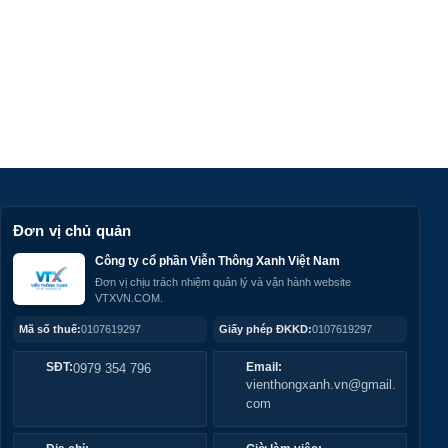
Đơn vị chủ quản
Công ty cổ phần Viễn Thông Xanh Việt Nam
Đơn vị chịu trách nhiệm quản lý và vận hành website
VTXVN.COM.
Mã số thuế:
0107619297
Giấy phép ĐKKD:
0107619297
SĐT:
0979 354 796
Email:
vienthongxanh.vn@gmail.
com