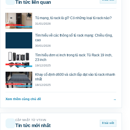
Tin tức liên quan
Tủ mạng, tủ rack là gì? Có những loại tủ rack nào?
31/01/2026
Tìm hiểu về các thông số tủ rack mạng: Chiều rộng,
cao
30/01/2026
Tìm hiểu đơn vị inch trong tủ rack: Tủ Rack 19 inch,
23 inch
19/12/2025
Khay cố định d600 và cách lắp đạt vào tủ rack nhanh
nhất
18/12/2025
Xem thêm cùng chủ đề
→
CẬP NHẬT TỪ VTXVN
8 bài viết
Tin tức mới nhất