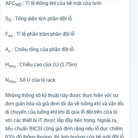
AFC
: Tỉ lệ thông khí của bề mặt cửa lưới
MD
S
: Tổng diện tích phần đột lỗ
D
F
: Tỉ lệ phần trăm phần đột lỗ
ea
A
: Chiều rộng của phần đột lỗ
c
H
: Chiều cao của 1U (1.75in)
rmu
N
: Số U của tủ rack
rmu
Những thông số kỹ thuật này được thực hiện với sự
đơn giản hóa và giả định tối đa về luồng khí và vận tốc
di chuyển của luồng khí khi đi qua lỗ đột trên cửa tủ
với các thiết bị IT được lắp đầy bên trong. Ngoài ra,
tiêu chuẩn BICSI cũng giả định rằng nếu lỗ đục chiếm
63% độ thông thoáng, thì ảnh hưởng của bề mặt đột lỗ