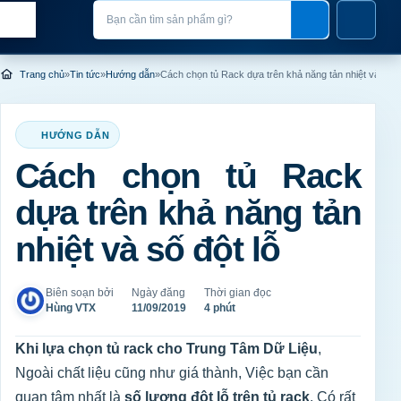
Chuyển đến nội dung
Nhập nội dung tìm kiếm
Trang chủ
»
Tin tức
»
Hướng dẫn
»
Cách chọn tủ Rack dựa trên khả năng tản nhiệt và số đ
HƯỚNG DẪN
Cách chọn tủ Rack
dựa trên khả năng tản
nhiệt và số đột lỗ
Biên soạn bởi
Ngày đăng
Thời gian đọc
Hùng VTX
11/09/2019
4 phút
Khi lựa chọn tủ rack cho Trung Tâm Dữ Liệu
,
Ngoài chất liệu cũng như giá thành, Việc bạn cần
quan tâm nhất là
số lượng đột lỗ trên tủ rack
. Có rất