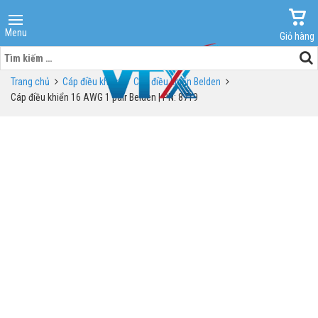
Menu
Giỏ hàng
Tìm
kiếm
Trang chủ
Cáp điều khiển
Cáp điều khiển Belden
cho:
Cáp điều khiển 16 AWG 1 pair Belden | PN: 8719