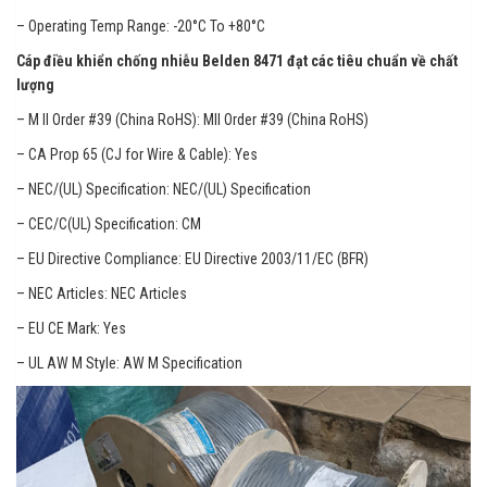
– Operating Temp Range: -20°C To +80°C
Cáp điều khiển chống nhiễu Belden 8471 đạt các tiêu chuẩn về chất
lượng
– M II Order #39 (China RoHS): MII Order #39 (China RoHS)
– CA Prop 65 (CJ for Wire & Cable): Yes
– NEC/(UL) Specification: NEC/(UL) Specification
– CEC/C(UL) Specification: CM
– EU Directive Compliance: EU Directive 2003/11/EC (BFR)
– NEC Articles: NEC Articles
– EU CE Mark: Yes
– UL AW M Style: AW M Specification