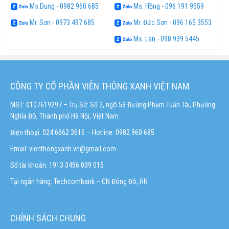
Ms.Dung - 0982 960 685
Ms. Hồng - 096 191 9559
Mr. Sơn - 0973 497 685
Mr. Đức Sơn - 096 165 3553
Ms. Lan - 098 939 5445
CÔNG TY CỔ PHẦN VIỄN THÔNG XANH VIỆT NAM
MST: 0107619297 – Trụ Sở: Số 2, ngõ 53 Đường Phạm Tuấn Tài, Phường
Nghĩa Đô, Thành phố Hà Nội, Việt Nam
Điện thoại: 024.6662 3616 – Hotline:
0982 960 685
Email:
vienthongxanh.vn@gmail.com
Số tài khoản: 1913 3456 039 015
Tại ngân hàng: Techcombank – CN Đông Đô, HN
CHÍNH SÁCH CHUNG