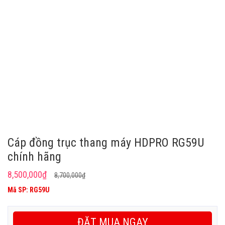
Cáp đồng trục thang máy HDPRO RG59U
chính hãng
Giá
Giá
8,500,000
₫
8,700,000
₫
gốc
hiện
Mã SP: RG59U
là:
tại
8,700,000₫.
là:
ĐẶT MUA NGAY
8,500,000₫.