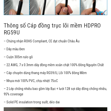
Thông số Cáp đồng trục lõi mềm HDPRO
RG59U
– Chứng nhận ROHS Compliant, CE đạt chuẩn Châu Âu
– Dây màu Đen
– Cuộn 305m rulo gỗ
– 22 AWG, 7 x 0.3mm dây đồng mềm xoắn chặt 100% Đồng Nguyên Chất
– Cáp chuyên dùng thang máy RG59/U, Lõi 100% Đồng Mềm
– Nhựa mới 100% PVC, chịu nhiệt 75oC
– 2 Lớp chống nhiễu bao gồm lớp Bạc + lưới 128 sợi dây đồng chống nhiễu,
95% coverage
– Solid PE insulation trong suốt, dẻo dai