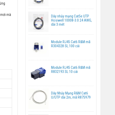
 ứng
ư mới mà
Dây nhảy mạng Cat5e UTP
Hosiwell 10008-3.0 24 AWG,
dài 3 mét
Module RJ45 Cat6 R&M mã
R304328 SL:100 cái
Module RJ45 Cat6 R&M mã
R832193 SL 10 cái
Dây Nhảy Mạng R&M Cat6
U/UTP dài 2m, mã R875979