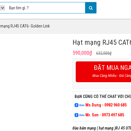
 mạng RJ45 CAT6- Golden Link
Hạt mạng RJ45 CAT6
Giá
Giá
590,000
₫
632,000
₫
gốc
hiện
là:
tại
ĐẶT MUA NG
632,000₫
là:
Mua Càng Nhiều - Giá Càn
590,000₫
BẠN CŨNG CÓ THỂ CHAT VỚI CH
Ms.Dung - 0982 960 685
Mr. Sơn - 0973 497 685
Đầu bấm mạng ( hạt mạng )RJ 45 U