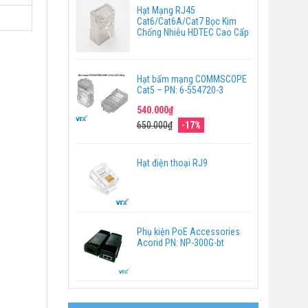
Hạt Mạng RJ45
Cat6/Cat6A/Cat7 Bọc Kim
Chống Nhiễu HDTEC Cao Cấp
Hạt bấm mạng COMMSCOPE
Cat5 – PN: 6-554720-3
540.000₫
650.000₫
-17%
Hạt điện thoại RJ9
Phụ kiện PoE Accessories
Acorid PN: NP-300G-bt