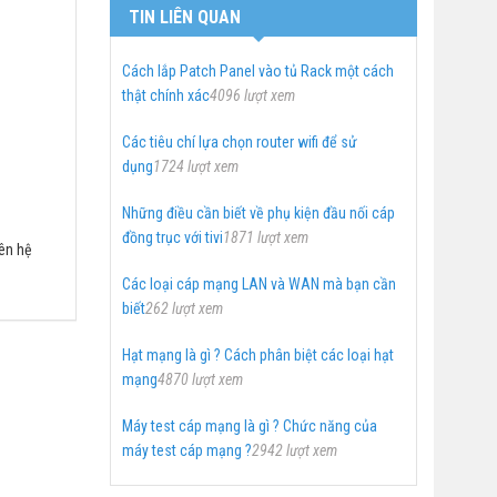
TIN LIÊN QUAN
Cách lắp Patch Panel vào tủ Rack một cách
thật chính xác
4096 lượt xem
Các tiêu chí lựa chọn router wifi để sử
dụng
1724 lượt xem
Những điều cần biết về phụ kiện đầu nối cáp
đồng trục với tivi
1871 lượt xem
iên hệ
Các loại cáp mạng LAN và WAN mà bạn cần
biết
262 lượt xem
Hạt mạng là gì ? Cách phân biệt các loại hạt
mạng
4870 lượt xem
Máy test cáp mạng là gì ? Chức năng của
máy test cáp mạng ?
2942 lượt xem