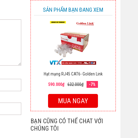
SẢN PHẨM BẠN ĐANG XEM
Hạt mạng RJ45 CAT6- Golden Link
590.000₫
632.000₫
-7%
MUA NGAY
BẠN CŨNG CÓ THỂ CHAT VỚI
CHÚNG TÔI