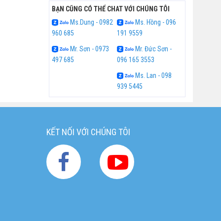
BẠN CŨNG CÓ THỂ CHAT VỚI CHÚNG TÔI
Ms.Dung - 0982
Ms. Hồng - 096
960 685
191 9559
Mr. Sơn - 0973
Mr. Đức Sơn -
497 685
096 165 3553
Ms. Lan - 098
939 5445
KẾT NỐI VỚI CHÚNG TÔI
g