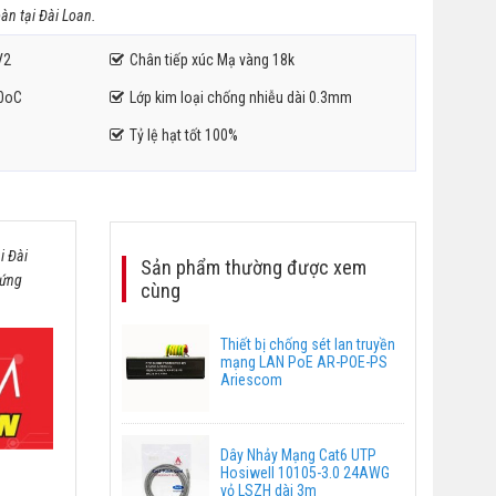
àn tại Đài Loan.
V2
Chân tiếp xúc Mạ vàng 18k
70oC
Lớp kim loại chống nhiễu dài 0.3mm
Tỷ lệ hạt tốt 100%
i Đài
Sản phẩm thường được xem
 ứng
cùng
Thiết bị chống sét lan truyền
mạng LAN PoE AR-POE-PS
Ariescom
Dây Nhảy Mạng Cat6 UTP
Hosiwell 10105-3.0 24AWG
vỏ LSZH dài 3m