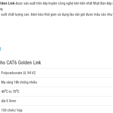
lden Link
được sản xuất trên dây truyền công nghệ tiên tiến nhất Nhật Bản đáp
ng.
 suốt chất lượng cao. Đảm bảo thời gian sử dụng lâu vẫn giữ được màu sắc nh
g
cho CAT6 Golden Link
Polycarbonate UL 94-V2
Mạ vàng 18k chống nhiễu
0
0
40
C to 70
C
dài 0.3mm
100 chiếc/ hộp