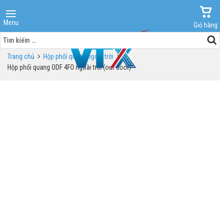
Menu
Giỏ hàng
Tìm
kiếm
Trang chủ
Hộp phối quang ngoài trời
cho:
Hộp phối quang ODF 4FO ngoài trời (out door)