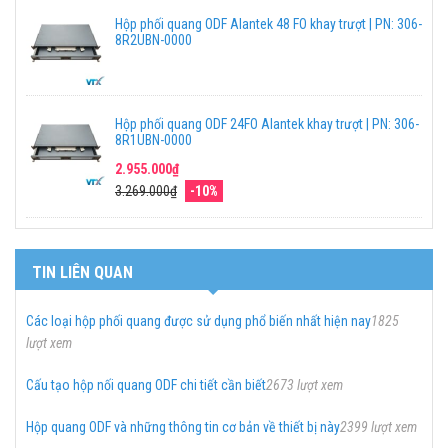
Hộp phối quang ODF Alantek 48 FO khay trượt | PN: 306-
8R2UBN-0000
Hộp phối quang ODF 24FO Alantek khay trượt | PN: 306-
8R1UBN-0000
2.955.000₫
3.269.000₫
-10%
TIN LIÊN QUAN
Các loại hộp phối quang được sử dụng phổ biến nhất hiện nay
1825
lượt xem
Cấu tạo hộp nối quang ODF chi tiết cần biết
2673 lượt xem
Hộp quang ODF và những thông tin cơ bản về thiết bị này
2399 lượt xem