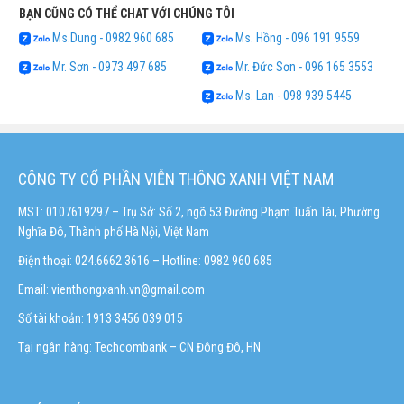
BẠN CŨNG CÓ THỂ CHAT VỚI CHÚNG TÔI
Ms.Dung - 0982 960 685
Ms. Hồng - 096 191 9559
Mr. Sơn - 0973 497 685
Mr. Đức Sơn - 096 165 3553
Ms. Lan - 098 939 5445
CÔNG TY CỔ PHẦN VIỄN THÔNG XANH VIỆT NAM
MST: 0107619297 – Trụ Sở: Số 2, ngõ 53 Đường Phạm Tuấn Tài, Phường
Nghĩa Đô, Thành phố Hà Nội, Việt Nam
Điện thoại: 024.6662 3616 – Hotline:
0982 960 685
Email:
vienthongxanh.vn@gmail.com
Số tài khoản: 1913 3456 039 015
Tại ngân hàng: Techcombank – CN Đông Đô, HN