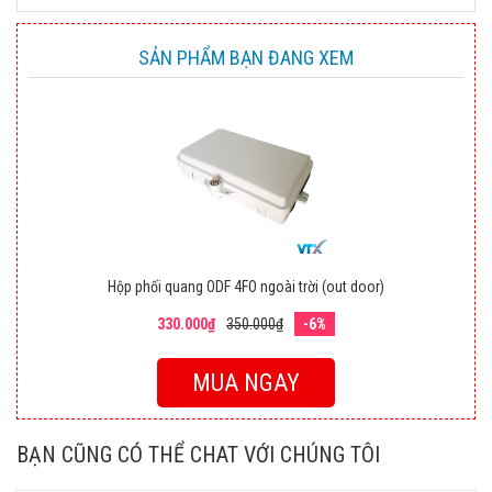
SẢN PHẨM BẠN ĐANG XEM
Hộp phối quang ODF 4FO ngoài trời (out door)
330.000₫
350.000₫
-6%
MUA NGAY
BẠN CŨNG CÓ THỂ CHAT VỚI CHÚNG TÔI