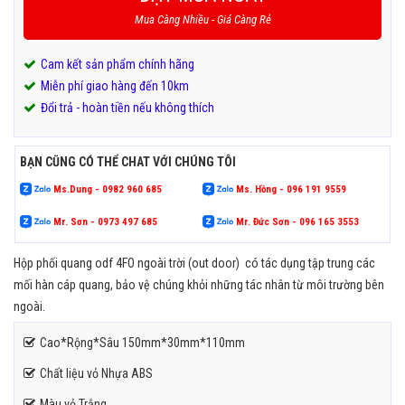
Mua Càng Nhiều - Giá Càng Rẻ
Cam kết sản phẩm chính hãng
Miễn phí giao hàng đến 10km
Đổi trả - hoàn tiền nếu không thích
BẠN CŨNG CÓ THỂ CHAT VỚI CHÚNG TÔI
Ms.Dung - 0982 960 685
Ms. Hồng - 096 191 9559
Mr. Sơn - 0973 497 685
Mr. Đức Sơn - 096 165 3553
Hộp phối quang odf 4FO ngoài trời (out door) có tác dụng tập trung các
mối hàn cáp quang, bảo vệ chúng khỏi những tác nhân từ môi trường bên
ngoài.
Cao*Rộng*Sâu 150mm*30mm*110mm
Chất liệu vỏ Nhựa ABS
Màu vỏ Trắng