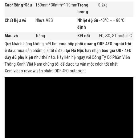
Cao*Rộng*Sâu
150mm*30mm*110mm
Trọng
0.2kg
lượng
Chất liệu vỏ
Nhựa ABS
Nhiệt độ ổn
-40°C ~ + 80°C
định
Màu vỏ
Trắng
Kết nối
FC, SC, ST hoặc LC
Quý khách hàng không biết tìm
mua hộp phối quang ODF 4FO ngoài trời
ở đâu
; mua sản phẩm giá tốt ở đâu
tại Hà Nội
; hay nhận
báo giá ODF 4FO
đầy đủ phụ kiện
như thế nào. Hãy liên hệ ngay với Công Ty Cổ Phần Viễn
Thông Xanh Việt Nam chúng tôi để được tư vấn một cách tốt nhất!
Xem video review sản phẩm ODF 4FO outdoor: