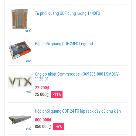
Tủ phối quang ODF dung lượng 1440FO
Hộp phối quang ODF 24FO Legrand
Ống co nhiệt Commscope - 369305-000 | SMOUV-
1120-01
22.200₫
25.000₫
-11%
Hộp phối quang ODF 24 FO lắp rack đầy đủ phụ kiện
800.000₫
850.000₫
-6%