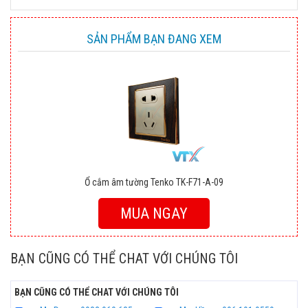
SẢN PHẨM BẠN ĐANG XEM
Ổ cắm âm tường Tenko TK-F71-A-09
MUA NGAY
BẠN CŨNG CÓ THỂ CHAT VỚI CHÚNG TÔI
BẠN CŨNG CÓ THỂ CHAT VỚI CHÚNG TÔI