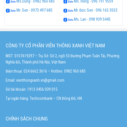
Ms.Dung - 0982 960 685
Ms. Hồng - 096 191 9559
Mr. Sơn - 0973 497 685
Mr. Đức Sơn - 096 165 3553
Ms. Lan - 098 939 5445
CÔNG TY CỔ PHẦN VIỄN THÔNG XANH VIỆT NAM
MST: 0107619297 – Trụ Sở: Số 2, ngõ 53 Đường Phạm Tuấn Tài, Phường
Nghĩa Đô, Thành phố Hà Nội, Việt Nam
Điện thoại: 024.6662 3616 – Hotline:
0982 960 685
Email:
vienthongxanh.vn@gmail.com
Số tài khoản: 1913 3456 039 015
Tại ngân hàng: Techcombank – CN Đông Đô, HN
CHÍNH SÁCH CHUNG