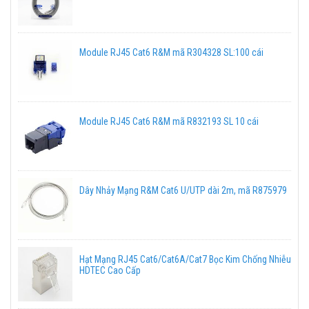
Module RJ45 Cat6 R&M mã R304328 SL:100 cái
Module RJ45 Cat6 R&M mã R832193 SL 10 cái
Dây Nhảy Mạng R&M Cat6 U/UTP dài 2m, mã R875979
Hạt Mạng RJ45 Cat6/Cat6A/Cat7 Bọc Kim Chống Nhiễu
HDTEC Cao Cấp