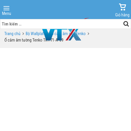
Menu
Giỏ hàng
Tìm
kiếm
Trang chủ
Bộ Wallplate
Ổ cắm âm sàn Tenko
cho:
Ổ cắm âm tường Tenko TK-F71-A-09