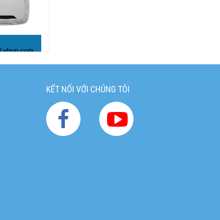
 hệ thống mạng
KẾT NỐI VỚI CHÚNG TÔI
g