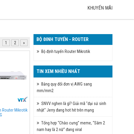
KHUYẾN MÃI
BỘ ĐINH TUYẾN - ROUTER
1
2
»
Bộ định tuyến Router Mikrotik
TIN XEM NHIỀU NHẤT
Bảng quy đổi đơn vị AWG sang
mm/mm2
SNVV nghen là gì? Giải mã "đại sứ sinh
nhật" Jerry đang hot hit trên mạng
n Router Mikrotik
G
Tổng hợp “Chào cưng” meme, “Sâm 2
nam hay là 2 nữ” đang viral