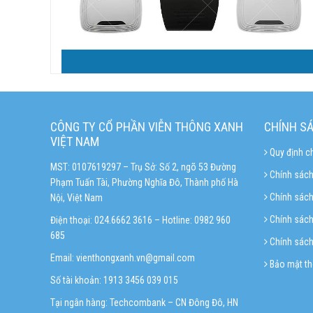
Banner Router
Router ( bộ định tuyến ) là thiết bị mạng có chức năng chuyển t
CÔNG TY CỔ PHẦN VIỄN THÔNG XANH
CHÍNH S
VIỆT NAM
Quy định c
MST: 0107619297 – Trụ Sở: Số 2, ngõ 53 Đường
Chính sách
Phạm Tuấn Tài, Phường Nghĩa Đô, Thành phố Hà
Chính sác
Nội, Việt Nam
Chính sách 
Điện thoại: 024.6662 3616 – Hotline:
0982 960
685
Chính sách
Email:
vienthongxanh.vn@gmail.com
Bảo mật th
Số tài khoản: 1913 3456 039 015
Tại ngân hàng: Techcombank – CN Đông Đô, HN